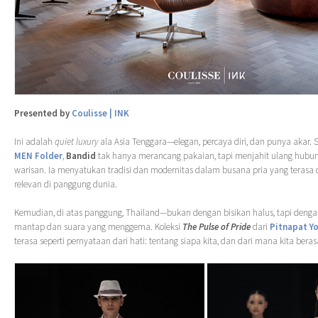
Presented by
Coulisse | INK
Ini adalah
quiet luxury
ala Asia Tenggara—elegan, percaya diri, dan punya akar. S
MEN Folder
,
Bandid
tak hanya merancang pakaian, tapi menjahit ulang hubu
warisan. Ia menyatukan tradisi dan modernitas dalam busana pria yang terasa
relevan di panggung dunia.
Kemudian, di atas panggung, Thailand—bukan dengan bisikan halus, tapi deng
mantap dan suara yang menggema. Koleksi
The Pulse of Pride
dari
Pitnapat Y
terasa seperti pernyataan dari hati: tentang siapa kita, dan dari mana kita beras