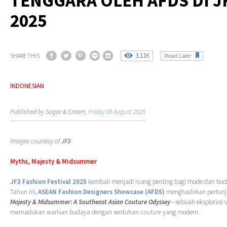
TENGGARA OLEH AFDS DI J
2025
3.11K
SHARE THIS
Read Later
INDONESIAN
Published by Sugar & Cream,
Friday 08 August 2025
Images courtesy of
JF3
Myths, Majesty & Midsummer
JF3 Fashion Festival 2025
kembali menjadi ruang penting bagi mode dan bud
Tahun ini,
ASEAN Fashion Designers Showcase (AFDS)
menghadirkan pertunj
Majesty & Midsummer: A Southeast Asian Couture Odyssey
—sebuah eksplorasi v
memadukan warisan budaya dengan sentuhan
couture
yang modern.