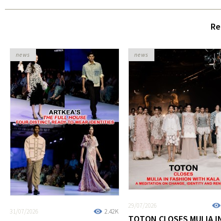
Re
news
news
29/07/2026
31/07/2026
2.42K
TOTON CLOSES MULIA I