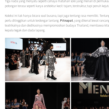
Tiga nada yang menyatu seperti cahaya matahari sore yang menari di permukaan
potongan terasa seperti karya arsitektur kecil: tajam, terstruktur, tapi penuh kejut
Koleksi ini tak hanya bicara soal busana, tapi juga tentang rasa memiliki. Tenta
perlu ditinggikan untuk terdengar lantang.
Pitnapat
, yang dikenal lewat ranca
teatrikalnya dan dedikasinya mempromosikan budaya Thailand, membawa ki
kepala tegak dan dada lapang.