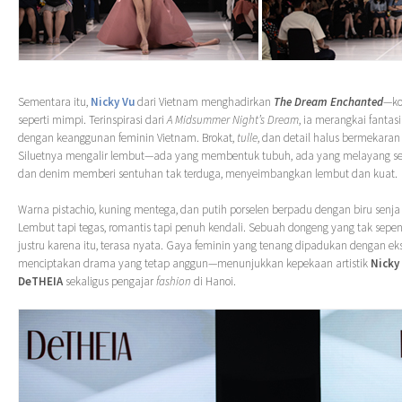
Sementara itu,
Nicky Vu
dari Vietnam menghadirkan
The Dream Enchanted
—ko
seperti mimpi. Terinspirasi dari
A Midsummer Night’s Dream
, ia merangkai fantas
dengan keanggunan feminin Vietnam. Brokat,
tulle
, dan detail halus bermekaran 
Siluetnya mengalir lembut—ada yang membentuk tubuh, ada yang melayang se
dan denim memberi sentuhan tak terduga, menyeimbangkan lembut dan kuat.
Warna pistachio, kuning mentega, dan putih porselen berpadu dengan biru senja
Lembut tapi tegas, romantis tapi penuh kendali. Sebuah dongeng yang tak se
justru karena itu, terasa nyata. Gaya feminin yang tenang dipadukan dengan eks
menciptakan drama yang tetap anggun—menunjukkan kepekaan artistik
Nicky
DeTHEIA
sekaligus pengajar
fashion
di Hanoi.