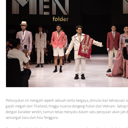
Pertunjukan ini mengalir seperti sebuah cerita bergaya, dimulai dari kehalusan s
gajah megah dari Thailand, hingga nuansa dongeng hutan dari Vietnam. Setiap ko
dengan karakter sendiri, namun tetap menyatu dalam satu perayaan akan jati di
semangat baru dari Asia Tenggara.