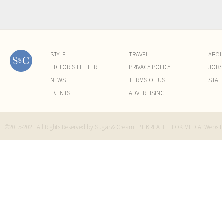
STYLE
TRAVEL
ABO
EDITOR'S LETTER
PRIVACY POLICY
JOB
NEWS
TERMS OF USE
STAF
EVENTS
ADVERTISING
©2015-2021 All Rights Reserved by Sugar & Cream. PT KREATIF ELOK MEDIA. Websi