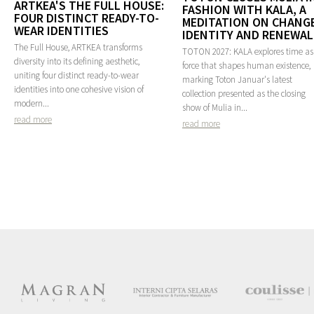
ARTKEA'S THE FULL HOUSE:
FASHION WITH KALA, A
FOUR DISTINCT READY-TO-
MEDITATION ON CHANGE
WEAR IDENTITIES
IDENTITY AND RENEWAL
The Full House, ARTKEA transforms
TOTON 2027: KALA explores time as
diversity into its defining aesthetic,
force that shapes human existence,
uniting four distinct ready-to-wear
marking Toton Januar's latest
identities into one cohesive vision of
collection presented as the closing
modern...
show of Mulia in...
read more
read more