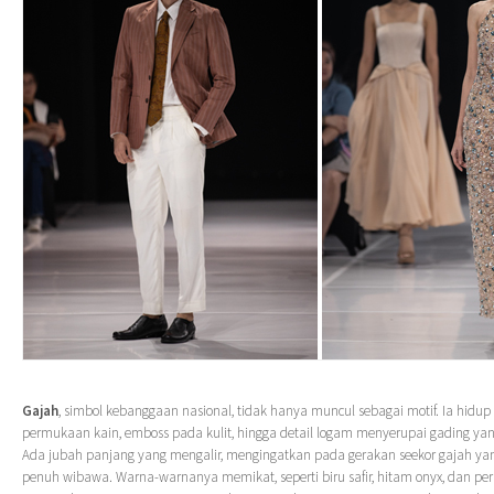
Gajah
, simbol kebanggaan nasional, tidak hanya muncul sebagai motif. Ia hidu
permukaan kain, emboss pada kulit, hingga detail logam menyerupai gading yan
Ada jubah panjang yang mengalir, mengingatkan pada gerakan seekor gajah y
penuh wibawa. Warna-warnanya memikat, seperti biru safir, hitam onyx, dan p