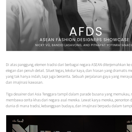
Di atas panggung, elemen tradisi dari berbagai negara ASEAN diterjemahkan k
elegan dan penuh detail. Siluet tegas, tekstur kaya, dan hiasan yang dramatis 
yang tak hanya indah, tapi juga bercerita. Sebuah perjalanan gaya yang merayak
dan imajinasi kawasan.
Tiga desainer dari Asia Tenggara tampil dalam parade busana yang memukau,
membawa cerita khas dari negara asal mereka. Lewat karya mereka, penonton 
dunia di mana tradisi, kebanggaan budaya, dan imajinasi berpadu dalam tamp