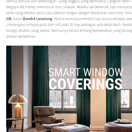
Semua dimulai dari keheningan—yang anggun, yang bermakna. Langkah demi la
bergaya old money melintas di atas
catwalk
. Mereka tak berteriak, tapi menyam
cerita yang dibalut sutra Laos, ditenun tangan dengan kesabaran dan cinta. Inil
Silk
, karya
Bandid Lasavong
. Warna-warnanya lembut tapi punya wibawa, sep
champagne
,
antique gold
, dan
soft jade
. Di tiap potongan ada detail kecil—bord
mungil, struktur yang presisi. Semuanya bicara tentang kemewahan yang tenang
sorotan berlebihan.