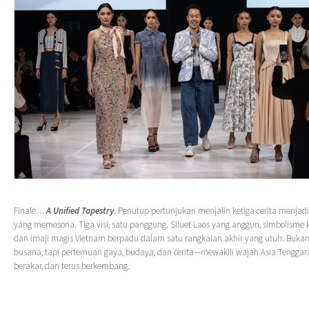
Finale…
A Unified Tapestry
. Penutup pertunjukan menjalin ketiga cerita menjadi
yang memesona. Tiga visi, satu panggung. Siluet Laos yang anggun, simbolisme k
dan imaji magis Vietnam berpadu dalam satu rangkaian akhir yang utuh. Buka
busana, tapi pertemuan gaya, budaya, dan cerita—mewakili wajah Asia Tenggara
berakar, dan terus berkembang.