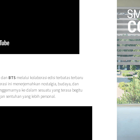
dan
BTS
melalui kolaborasi edisi terbatas terbaru
aborasi ini menerjemahkan nostalgia, budaya, dan
nggemarnya ke dalam sesuatu yang terasa begitu
gan sentuhan yang lebih personal.