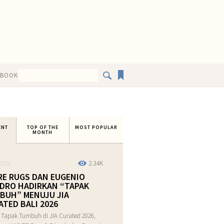
EBOOK
ENT
TOP OF THE
MOST POPULAR
MONTH
2.34K
2026
RE RUGS DAN EUGENIO
DRO HADIRKAN “TAPAK
BUH” MENUJU JIA
ATED BALI 2026
 Tapak Tumbuh di JIA Curated 2026,