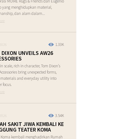
rasi MOIRE Rugs & Friends dan Eugenio
o yang menghidupkan material,
manship, dan alam dalam...
ore
1.33K
2026
 DIXON UNVEILS AW26
ESSORIES
in scale, rich in character, Tom Dixon’s
ccessories bring unexpected forms,
e materials and everyday utility into
r focus.
ore
3.54K
2026
AH SAKIT JIWA KEMBALI KE
GGUNG TEATER KOMA
r Koma kembali menghadirkan Rumah