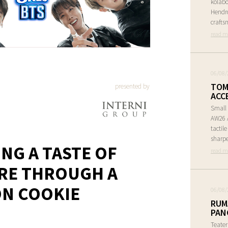
kolabo
Hendr
crafts
read m
06/08/
TOM
presented by
ACC
Small 
AW26 A
tactil
sharpe
ING A TASTE OF
read m
RE THROUGH A
ON COOKIE
06/08/
RUM
PAN
Teate