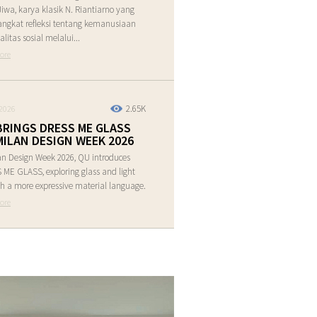
Jiwa, karya klasik N. Riantiarno yang
ngkat refleksi tentang kemanusiaan
alitas sosial melalui...
ore
2.65K
2026
BRINGS DRESS ME GLASS
MILAN DESIGN WEEK 2026
an Design Week 2026, QU introduces
ME GLASS, exploring glass and light
h a more expressive material language.
ore