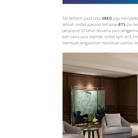
Tak berhenti pada rasa,
OREO
juga memperken
sebuah simbol apresiasi terhadap
BTS
dan ko
perjalanan 13 tahun bersama para penggema
dari nama para member, simbol
light stick
, h
membuat pengalaman menikmati camilan tera