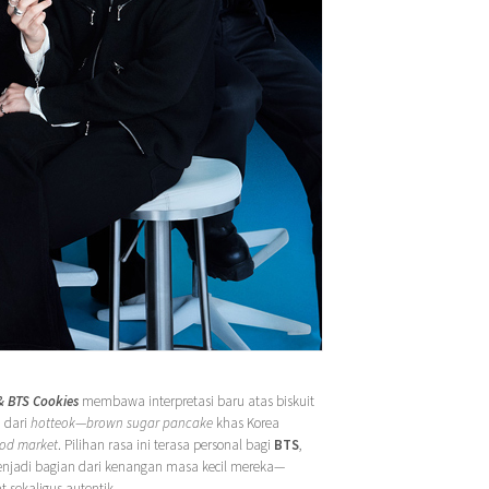
& BTS Cookies
membawa interpretasi baru atas biskuit
i dari
hotteok
—
brown sugar pancake
khas Korea
ood market
. Pilihan rasa ini terasa personal bagi
BTS
,
adi bagian dari kenangan masa kecil mereka—
 sekaligus autentik.