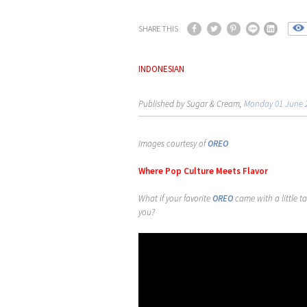
SHARE THIS
INDONESIAN
Published by Sugar & Cream,
Monday 01 June 
Images courtesy of
OREO
Where Pop Culture Meets Flavor
What if your favorite
OREO
came with a little t
you?