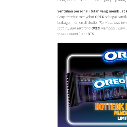
Sentuhan personal itulah yang membuat k
Grup tersebut menyebut
OREO
sebagai camila
berbagai momen di studio.
“Kami tumbuh be
saat ini, dan sekarang
OREO
membantu kami m
seluruh dunia,”
ujar
BTS
.