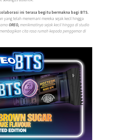
olaborasi ini terasa begitu bermakna bagi BTS.
n yang telah menemani mereka sejak kecil hingga
rsama
OREO,
menikmatinya sejak kecil hingga di studio
embagikan cita rasa rumah kepada penggemar di