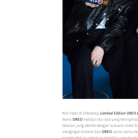
Kini hadir di Indonesia,
Limited Edition OREO 
ikonis
OREO
melalui cita rasa yang terinspiras
Selatan yang identik dengan suasana
street f
mengingat
hotteok
dan
OREO
sama-sama menj
menghadirkan sentuhan nostalgia yang hangat