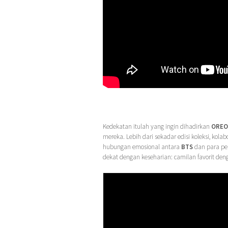
Kedekatan itulah yang ingin dihadirkan
OREO
mereka. Lebih dari sekadar edisi koleksi, kol
hubungan emosional antara
BTS
dan para pe
dekat dengan keseharian: camilan favorit den