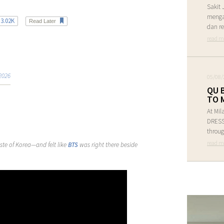
Sakit 
menga
3.02K
Read Later
dan re
read m
2026
05/08/
QU 
TO 
At Mil
DRESS 
throug
read m
aste of Korea—and felt like
BTS
was right there beside