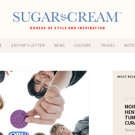
HOUSES OF STYLE AND INSPIRATION
E
EDITOR'S LETTER
NEWS
CULTURE
TRAVEL
NOT
MOST REC
06/08/
MOI
HEN
TUM
CUR
Temui