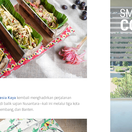
esia Kaya
kembali menghadirkan perjalanan
 balik sajian Nusantara—kali ini melalui tiga kota
alembang, dan Banten.