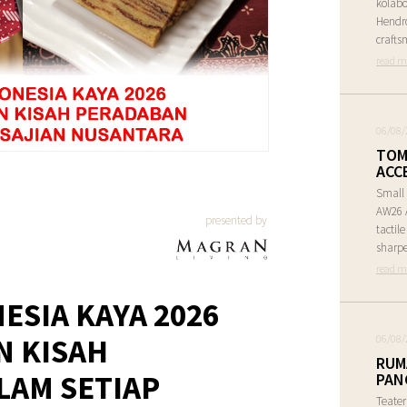
kolabo
Hendr
crafts
read m
06/08/
TOM
ACC
Small 
AW26 A
presented by
tactil
sharpe
read m
ESIA KAYA 2026
 KISAH
06/08/
RUM
LAM SETIAP
PAN
Teate