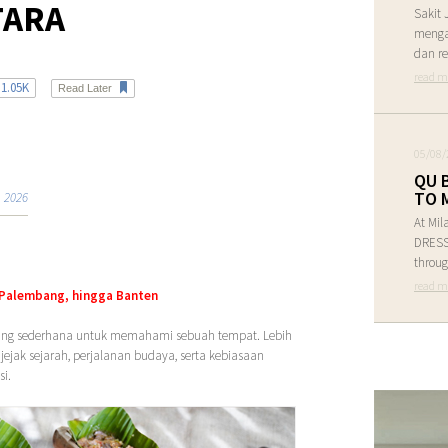
TARA
Sakit 
menga
dan re
read m
1.05K
Read Later
05/08/
QU 
TO 
 2026
At Mil
DRESS 
throug
read m
, Palembang, hingga Banten
 paling sederhana untuk memahami sebuah tempat. Lebih
ejak sejarah, perjalanan budaya, serta kebiasaan
si.