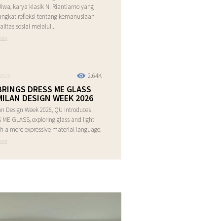
Jiwa, karya klasik N. Riantiarno yang
ngkat refleksi tentang kemanusiaan
alitas sosial melalui...
ore
2.64K
2026
BRINGS DRESS ME GLASS
MILAN DESIGN WEEK 2026
an Design Week 2026, QU introduces
ME GLASS, exploring glass and light
h a more expressive material language.
ore