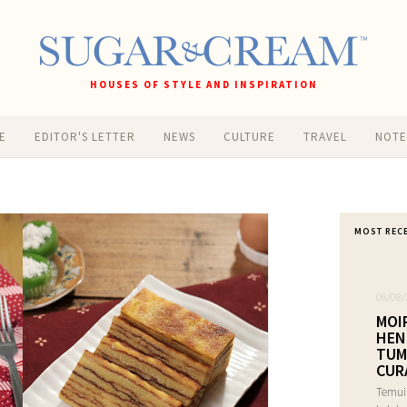
HOUSES OF STYLE AND INSPIRATION
E
EDITOR'S LETTER
NEWS
CULTURE
TRAVEL
NOT
MOST REC
06/08/
MOI
HEN
TUM
CUR
Temui