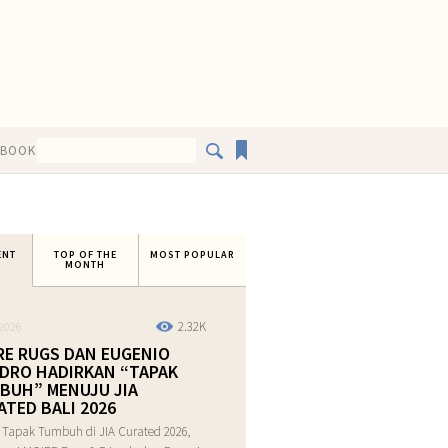
EBOOK
ENT
TOP OF THE
MOST POPULAR
MONTH
2.32K
2026
RE RUGS DAN EUGENIO
DRO HADIRKAN “TAPAK
BUH” MENUJU JIA
ATED BALI 2026
 Tapak Tumbuh di JIA Curated 2026,