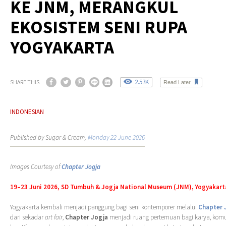
KE JNM, MERANGKUL
EKOSISTEM SENI RUPA
YOGYAKARTA
2.57K
SHARE THIS
Read Later
INDONESIAN
Published by Sugar & Cream,
Monday 22 June 2026
Images Courtesy of
Chapter Jogja
19–23 Juni 2026, SD Tumbuh & Jogja National Museum (JNM), Yogyakart
Yogyakarta kembali menjadi panggung bagi seni kontemporer melalui
Chapter 
dari sekadar
art fair
,
Chapter Jogja
menjadi ruang pertemuan bagi karya, komun