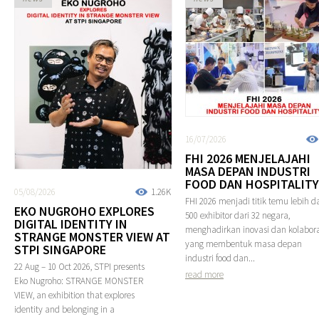
16/07/2026
FHI 2026 MENJELAJAHI
MASA DEPAN INDUSTRI
FOOD DAN HOSPITALITY
05/08/2026
1.26K
FHI 2026 menjadi titik temu lebih da
EKO NUGROHO EXPLORES
500 exhibitor dari 32 negara,
DIGITAL IDENTITY IN
menghadirkan inovasi dan kolabora
STRANGE MONSTER VIEW AT
yang membentuk masa depan
STPI SINGAPORE
industri food dan...
22 Aug – 10 Oct 2026, STPI presents
read more
Eko Nugroho: STRANGE MONSTER
VIEW, an exhibition that explores
identity and belonging in a