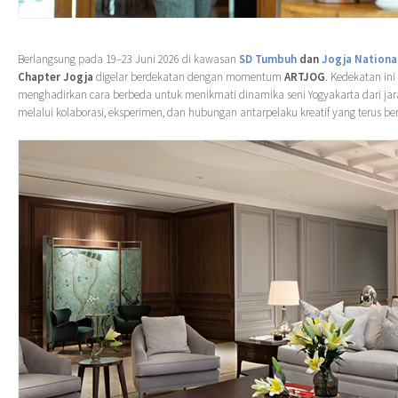
Berlangsung pada 19–23 Juni 2026 di kawasan
SD Tumbuh
dan
Jogja Nation
Chapter Jogja
digelar berdekatan dengan momentum
ARTJOG
. Kedekatan ini
menghadirkan cara berbeda untuk menikmati dinamika seni Yogyakarta dari jar
melalui kolaborasi, eksperimen, dan hubungan antarpelaku kreatif yang terus b