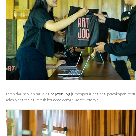
Lebih dari sebuah
art fair
,
Chapter Jogja
menjadi ruang bagi percakapan, pert
relasi yang terus tumbuh bersama denyut kreatif kotanya.