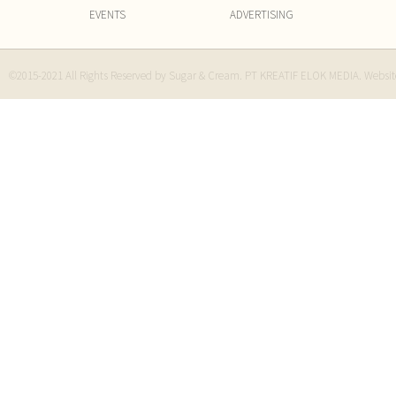
EVENTS
ADVERTISING
©2015-2021 All Rights Reserved by Sugar & Cream. PT KREATIF ELOK MEDIA. Websi