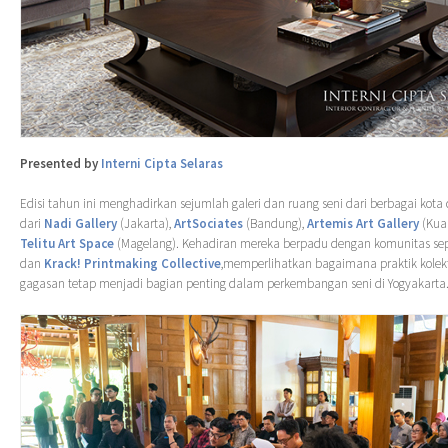
Presented by
Interni Cipta Selaras
Edisi tahun ini menghadirkan sejumlah galeri dan ruang seni dari berbagai kota
dari
Nadi Gallery
(Jakarta),
ArtSociates
(Bandung),
Artemis Art Gallery
(Kua
Telitu Art Space
(Magelang). Kehadiran mereka berpadu dengan komunitas sep
dan
Krack! Printmaking Collective
,memperlihatkan bagaimana praktik kolekt
gagasan tetap menjadi bagian penting dalam perkembangan seni di Yogyakarta