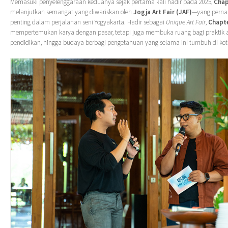
Memasuki penyelenggaraan keduanya sejak pertama kali hadir pada 2025,
Chap
melanjutkan semangat yang diwariskan oleh
Jogja Art Fair (JAF)
—yang perna
penting dalam perjalanan seni Yogyakarta. Hadir sebagai
Unique Art Fair
,
Chapt
mempertemukan karya dengan pasar, tetapi juga membuka ruang bagi praktik art
pendidikan, hingga budaya berbagi pengetahuan yang selama ini tumbuh di kota