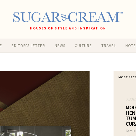
HOUSES OF STYLE AND INSPIRATION
E
EDITOR'S LETTER
NEWS
CULTURE
TRAVEL
NOT
MOST REC
06/08/
MOI
HEN
TUM
CUR
Temui