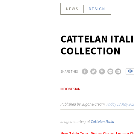
NEWS
DESIGN
CATTELAN ITALI
COLLECTION
SHARE THIS
INDONESIAN
Published by Sugar & Cream,
Friday 12 May 20
Images courtesy of
Cattelan Italia
New Table Tops, Dining Chairs, Lounge Ch