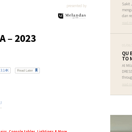
Sakit 
presented by
menga
dan re
read m
A – 2023
05/08/
QU 
TO 
At Mil
3.14K
Read Later
DRESS 
throug
read m
23
airs, Console tables, Lightings & More