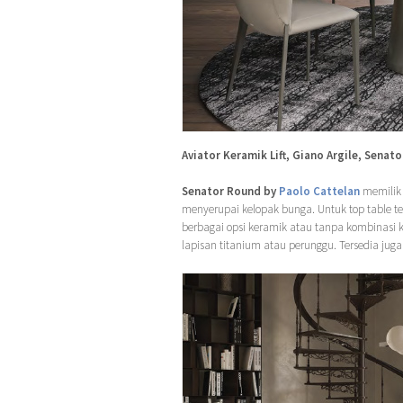
Aviator Keramik Lift, Giano Argile, Senat
Senator Round by
Paolo Cattelan
memilik 
menyerupai kelopak bunga. Untuk top table t
berbagai opsi keramik atau tanpa kombinasi k
lapisan titanium atau perunggu. Tersedia jug