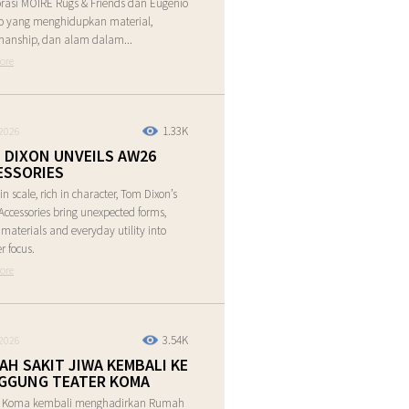
rasi MOIRE Rugs & Friends dan Eugenio
o yang menghidupkan material,
manship, dan alam dalam...
ore
1.33K
2026
 DIXON UNVEILS AW26
ESSORIES
in scale, rich in character, Tom Dixon’s
ccessories bring unexpected forms,
e materials and everyday utility into
r focus.
ore
3.54K
2026
AH SAKIT JIWA KEMBALI KE
GGUNG TEATER KOMA
r Koma kembali menghadirkan Rumah