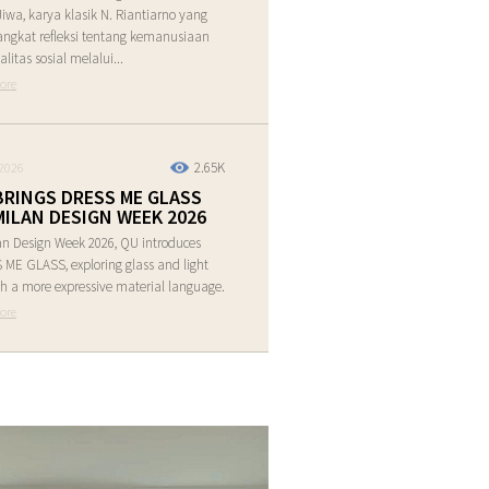
Jiwa, karya klasik N. Riantiarno yang
ngkat refleksi tentang kemanusiaan
alitas sosial melalui...
ore
2.65K
2026
BRINGS DRESS ME GLASS
MILAN DESIGN WEEK 2026
an Design Week 2026, QU introduces
ME GLASS, exploring glass and light
h a more expressive material language.
ore