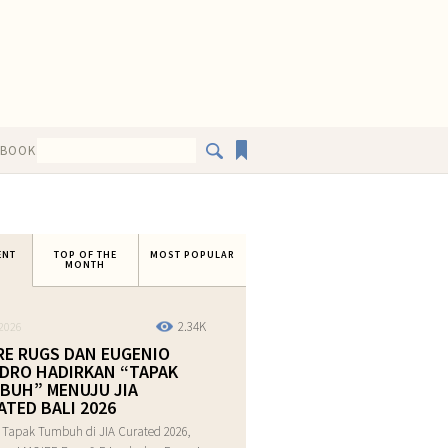
EBOOK
ENT
TOP OF THE
MOST POPULAR
MONTH
2.34K
2026
RE RUGS DAN EUGENIO
DRO HADIRKAN “TAPAK
BUH” MENUJU JIA
ATED BALI 2026
 Tapak Tumbuh di JIA Curated 2026,