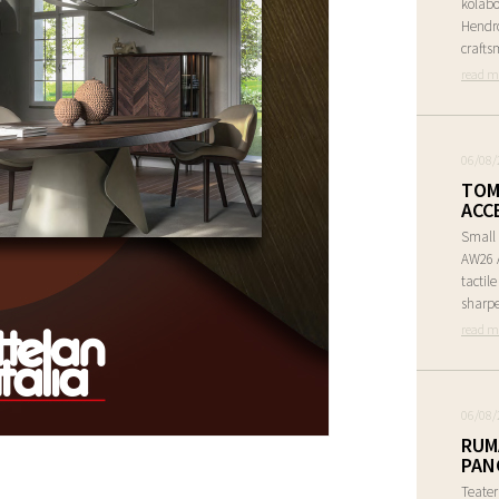
kolabo
Hendr
crafts
read m
06/08/
TOM
ACC
Small 
AW26 A
tactil
sharpe
read m
06/08/
RUM
PAN
Teate