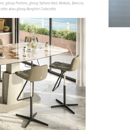
ro, glossy Portoro, glossy Sahara Noir, Makalu, Breccia,
catta
atau
glossy Borghini Calacatta.