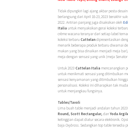
Tidak dipungkiri lagi ajang akbar pesta desai
berlangsung dari April 18-23, 2023 berakhir 
2022. Antrian panjang juga disaksikan oleh
Ed
Italia
untuk menyaksikan gerai koleksi terbaru
crème wacana teranyar dari setiap label tern
koleksi terbaru
Cattelan
dipresentasikan deng
menarik beberapa produk terbaru diwarnai den
makan yang bisa dinaikan menjadi meja bar), 
meja dengan sensasi yang unik (meja Senator 
Untuk 2023
Cattelan Italia
mencanangkan p
untuk menikmati sensasi yang ditimbulkan mel
sensasi kenyamanan yang ditimbulkan hingga
personalisasi. Koleksi ini diharapkan tak muda
untuk menjangkau fungsinya.
Tables/Tavoli
Lima buah table menjadi andalan tahun 2023
Round, Scott Rectangular,
dan
Yoda Argil
ketinggian dapat diatur secara elektronik. Ops
baja
Oxybrass
. Sedangkan top table tersedia p