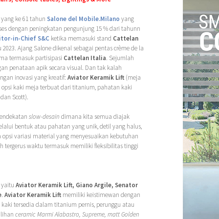
n yang ke 61 tahun
Salone del Mobile.Milano
yang
sukses dengan peningkatan pengunjung 15 % dari tahunn
itor-in-Chief S&C
ketika memasuki stand
Cattelan
 2023. Ajang Salone dikenal sebagai pentas crème de la
ama termasuk partisipasi
Cattelan Italia
. Sejumlah
an penataan apik secara visual. Dan tak kalah
gan inovasi yang kreatif:
Aviator Keramik Lift
(meja
opsi kaki meja terbuat dari titanium, pahatan kaki
dan Scott).
endekatan
slow-desain
dimana kita semua diajak
alui bentuk atau pahatan yang unik, detil yang halus,
 opsi variasi material yang menyesuaikan kebutuhan
h tergerus waktu termasuk memiliki fleksibilitas tinggi
 yaitu
Aviator Keramik Lift, Giano Argile, Senator
e
.
Aviator Keramik Lift
memiliki keistimewan dengan
i kaki tersedia dalam titanium pernis, perunggu atau
ilihan
ceramic Marmi Alabastro, Supreme, matt Golden