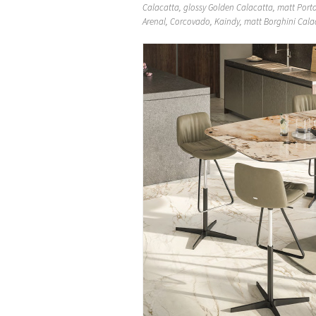
Calacatta, glossy Golden Calacatta, matt Porto
Arenal, Corcovado, Kaindy, matt Borghini
Cala