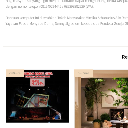
Bagi masyarakat yang ingin menjadi donator, dapat menghubungi Ketua Yasepka
dengan nomor telepon 081240294445 / 082398882229 (WA).
Bantuan komputer ini diserahkan Tokoh Masyarakat Mimika Athanasius Allo Raf
Yayasan Papua Menyapa Dunia, Denny Jigibalom kepada dua Pendeta Gereja G
Re
culture
culture