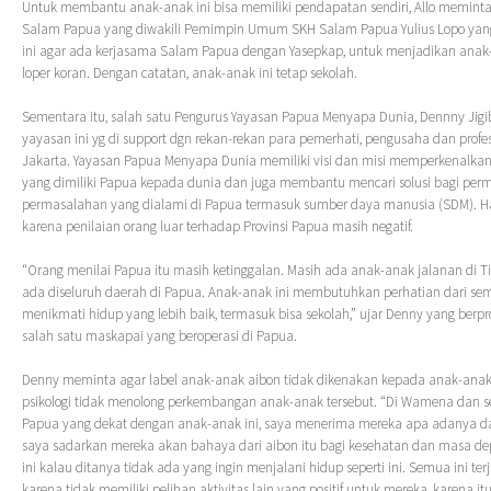
Untuk membantu anak-anak ini bisa memiliki pendapatan sendiri, Allo memin
Salam Papua yang diwakili Pemimpin Umum SKH Salam Papua Yulius Lopo yang
ini agar ada kerjasama Salam Papua dengan Yasepkap, untuk menjadikan anak-
loper koran. Dengan catatan, anak-anak ini tetap sekolah.
Sementara itu, salah satu Pengurus Yayasan Papua Menyapa Dunia, Dennny Jig
yayasan ini yg di support dgn rekan-rekan para pemerhati, pengusaha dan profes
Jakarta. Yayasan Papua Menyapa Dunia memiliki visi dan misi memperkenalkan 
yang dimiliki Papua kepada dunia dan juga membantu mencari solusi bagi per
permasalahan yang dialami di Papua termasuk sumber daya manusia (SDM). Hal
karena penilaian orang luar terhadap Provinsi Papua masih negatif.
“Orang menilai Papua itu masih ketinggalan. Masih ada anak-anak jalanan di T
ada diseluruh daerah di Papua. Anak-anak ini membutuhkan perhatian dari sem
menikmati hidup yang lebih baik, termasuk bisa sekolah,” ujar Denny yang berpro
salah satu maskapai yang beroperasi di Papua.
Denny meminta agar label anak-anak aibon tidak dikenakan kepada anak-anak i
psikologi tidak menolong perkembangan anak-anak tersebut. “Di Wamena dan s
Papua yang dekat dengan anak-anak ini, saya menerima mereka apa adanya da
saya sadarkan mereka akan bahaya dari aibon itu bagi kesehatan dan masa d
ini kalau ditanya tidak ada yang ingin menjalani hidup seperti ini. Semua ini ter
karena tidak memiliki pelihan aktivitas lain yang positif untuk mereka, karena i