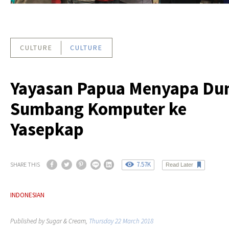
CULTURE
CULTURE
Yayasan Papua Menyapa Du
Sumbang Komputer ke
Yasepkap
7.57K
SHARE THIS
Read Later
INDONESIAN
Published by Sugar & Cream,
Thursday 22 March 2018