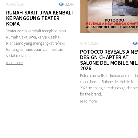
06/08/2026
3.54K
RUMAH SAKIT JIWA KEMBALI
KE PANGGUNG TEATER
KOMA
Teater Koma kembali menghadirkan
Rumah Sakit Jiwa, karya klasik N.
Riantiarno yang mengangkat refleksi
07/07/2026
tentang kemanusiaan dan realitas
POTOCCO REVEALS A N
sosial melalui...
DESIGN CHAPTER AT
SALONE DEL MOBILE.MI
read more
2026
Potocco unveils its indoor and outdo
collections at Salone del Mobile.Mil
2026, marking a fresh design chapte
for the brand.
read more