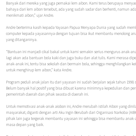
Banyak dari mereka yang juga pemakai lem aibon. Kami terus berupaya meny
bahaya dari lem aibon tersebut, ada yang sudah sadar dan berhenti, namun ad
menikmati aibon,” ujar Andre.
Andre berterima kasih kepada Yayasan Papua Menyapa Dunia yang sudah mem
computer kepada yayasannya dengan tujuan bisa ikut membantu menolong an
yang ditanganinya.
“Bantuan ini manjadi cikal bakal untuk kami semakin serius mengurus anak-ana
lagi akan ada bantuan bola kaki dan juga buku dan alat tulis. Kami merasa dipe
anak-anak ini, tentu bisa sekolah dan bermain bola, sehingga menghilangkan k
untuk menghirup lem aibon,” kata Andre.
Program peduli anak jalan itu dari yayasan ini sudah berjalan sejak tahun 1998
Belum banyak hal positif yang bisa dibuat karena minimnya kepedulian dan per
pemerintah daerah dan pihak swasta di daerah ini.
Untuk memotivasi anak-anak aiobon ini, Andre merubah istilah Aibon yang dinila
masyarakat, diganti dengan arti Aku Ingin Berubah dari Organisasi Narkoba (AI
pihak lain juga tergerak membantu yayasan ini sehingga bisa membantu anak-a
masa depan yang baik.