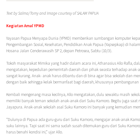
Text by Salma/Tomy and Image courtesy of SALAM PAPUA
Kegiatan Amal YPMD
Yayasan Papua Menyapa Dunia (YPMD) memberikan sumbangan komputer kepa
Pengembangan Sosial, Kesehatan, Pendidikan Anak Papua (Yapsepkap) di halam
Hosana Jalan Cenderawasih SP 2, depan Petrosea, Sabtu (10/3).
Tokoh masyarakat Mimika yang hadir dalam acara ini, Athanasius Allo Rafla, 
mengatakan, kepedulian pemerintah daerah dan pihak swasta terhadap anak-
sangat kurang. Anak- anak harus dibantu dan di bina agar bisa sekolah dan men
dengan baik sehingga kelak bermanfaat bagi daerah, khususnya pembangunan
Kembali mengenang masa kecilnya, Allo mengatakan, dulu sewaktu masih sekola
memiliki banyak teman sekolah anak-anak dari Suku Kamoro. Begitu juga saat 
Jayapura. Anak-anak sekolah asal Suku Kamoro ini banyak yang kemudian menj
“Dulunya di Papua ada guru-guru dari Suku Kamoro, mengajar anak-anak Kam
suku lainnya. Tapi saat ini sama sudah susah ditemukan guru dari Suku Kamoro. 
harus benahi kondisi ini,” ujar Allo.