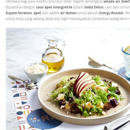
istimewa bagi para
health-conscious eater
. Seperti semangkuk
selada air
,
beet
dipadukan dengan
saus apel vinaigrette
dalam
Salad Detox
. Lalu ada minu
bayam horenso
,
apel
, dan sedikit
air lemon
untuk sebuah
Energy Booster
. Mi
untuk Anda yang sedang sibuk dan ingin mendapatkan tambahan energi demi m