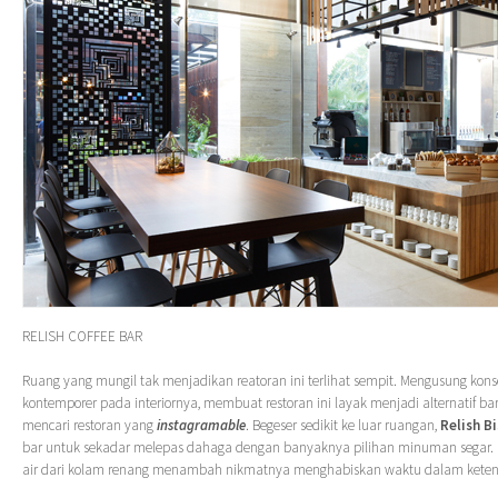
RELISH COFFEE BAR
Ruang yang mungil tak menjadikan reatoran ini terlihat sempit. Mengusung kon
kontemporer pada interiornya, membuat restoran ini layak menjadi alternatif b
mencari restoran yang
instagramable
. Begeser sedikit ke luar ruangan,
Relish B
bar untuk sekadar melepas dahaga dengan banyaknya pilihan minuman segar. L
air dari kolam renang menambah nikmatnya menghabiskan waktu dalam kete