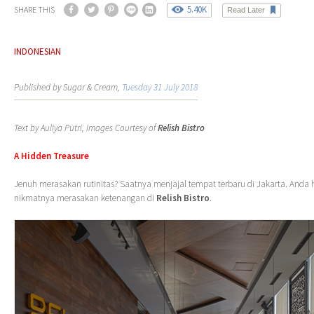
5.40K
SHARE THIS
Read Later
INDONESIAN
Published by Sugar & Cream,
Tuesday 31 July 2018
Text by Auliya Putri, Images Courtesy of
Relish Bistro
A Hidden Treasure
Jenuh merasakan rutinitas? Saatnya menjajal tempat terbaru di Jakarta. Anda
nikmatnya merasakan ketenangan di
Relish Bistro
.