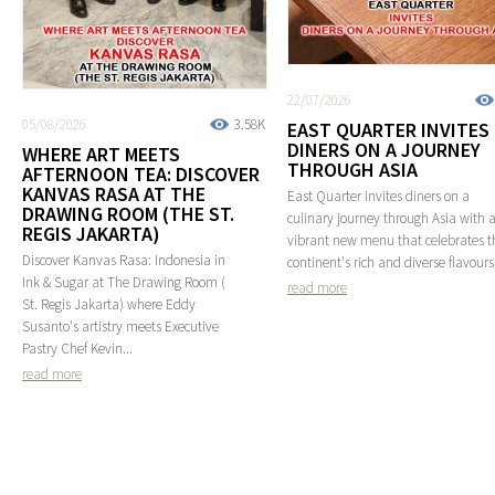
22/07/2026
05/08/2026
3.58K
EAST QUARTER INVITES
DINERS ON A JOURNEY
WHERE ART MEETS
THROUGH ASIA
AFTERNOON TEA: DISCOVER
KANVAS RASA AT THE
East Quarter invites diners on a
DRAWING ROOM (THE ST.
culinary journey through Asia with 
REGIS JAKARTA)
vibrant new menu that celebrates t
Discover Kanvas Rasa: Indonesia in
continent's rich and diverse flavours
Ink & Sugar at The Drawing Room (
read more
St. Regis Jakarta) where Eddy
Susanto's artistry meets Executive
Pastry Chef Kevin...
read more