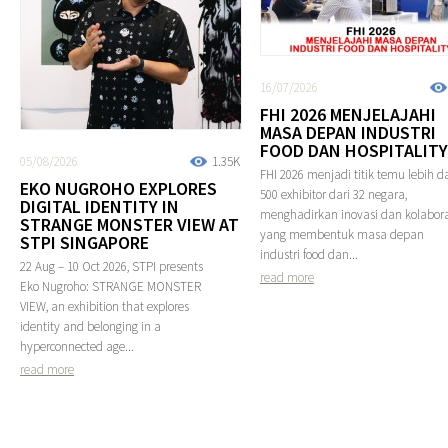
16/07/2026
FHI 2026 MENJELAJAHI
MASA DEPAN INDUSTRI
FOOD DAN HOSPITALITY
05/08/2026
1.35K
FHI 2026 menjadi titik temu lebih da
EKO NUGROHO EXPLORES
500 exhibitor dari 32 negara,
DIGITAL IDENTITY IN
menghadirkan inovasi dan kolabora
STRANGE MONSTER VIEW AT
yang membentuk masa depan
STPI SINGAPORE
industri food dan...
22 Aug – 10 Oct 2026, STPI presents
read more
Eko Nugroho: STRANGE MONSTER
VIEW, an exhibition that explores
identity and belonging in a
hyperconnected age...
read more