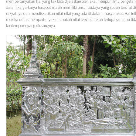
mempertanyakan hal yang tak bisa dijelaskan oleh akal maupun ilmu pengeta
dalam karya-karya tersebut masih memiliki unsur budaya yang sudah tersirat di
rakyatnya dan mendiskusikan nilai-nilai yang ada di dalam masyarakat. Hal 
mereka untuk mempertanyakan apakah nilai tersebut telah terlupakan atau tida
kontemporer yang diusungnya.