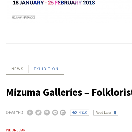
NEWS
EXHIBITION
Mizuma Galleries – Folkloris
4.81K
SHARE THIS
Read Later
INDONESIAN