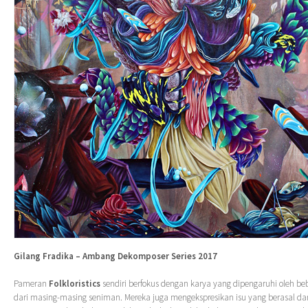
Gilang Fradika – Ambang Dekomposer Series 2017
Pameran
Folkloristics
sendiri berfokus dengan karya yang dipengaruhi oleh beb
dari masing-masing seniman. Mereka juga mengekspresikan isu yang berasal dar