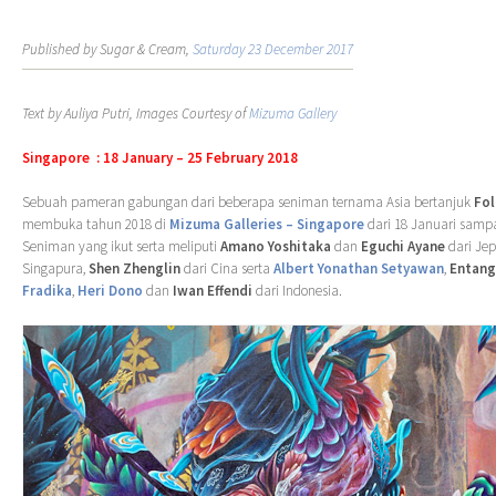
Published by Sugar & Cream,
Saturday 23 December 2017
Text by Auliya Putri, Images Courtesy of
Mizuma Gallery
Singapore : 18 January – 25 February 2018
Sebuah pameran gabungan dari beberapa seniman ternama Asia bertanjuk
Fol
membuka tahun 2018 di
Mizuma Galleries – Singapore
dari 18 Januari sampa
Seniman yang ikut serta meliputi
Amano Yoshitaka
dan
Eguchi Ayane
dari Je
Singapura,
Shen Zhenglin
dari Cina serta
Albert Yonathan Setyawan
,
Entang
Fradika
,
Heri Dono
dan
Iwan Effendi
dari Indonesia.