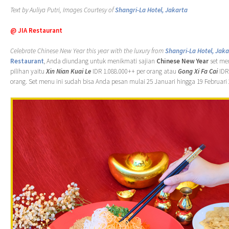
Text by Auliya Putri, Images Courtesy of
Shangri-La Hotel, Jakarta
@ JIA Restaurant
Celebrate Chinese New Year this year with the luxury from
Shangri-La Hotel, Jaka
Restaurant
, Anda diundang untuk menikmati sajian
Chinese New Year
set me
pilihan yaitu
Xin Nian Kuai Le
IDR 1.088.000++ per orang atau
Gong Xi Fa Cai
IDR
orang. Set menu ini sudah bisa Anda pesan mulai 25 Januari hingga 19 Februari 