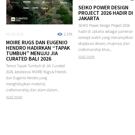
SEIKO POWER DESIGN
PROJECT 2026 HADIR DI
JAKARTA
SEIKO Power Design Project 2026
hadir di Jakarta sebagai pameran
06/08/2026
2.37K
concept watch yang menampilkan
MOIRE RUGS DAN EUGENIO
eksplorasi desain, imajinasi, dan
HENDRO HADIRKAN “TAPAK
craftsmanship khas...
TUMBUH” MENUJU JIA
read more
CURATED BALI 2026
Temui Tapak Tumbuh di JIA Curated
2026, kolaborasi MOIRE Rugs & Friends
dan Eugenio Hendro yang
menghidupkan material,
craftsmanship, dan alam dalam...
read more