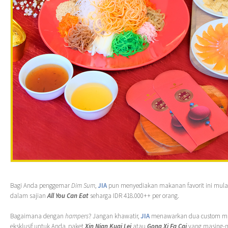
Bagi Anda penggemar
Dim Sum
,
JIA
pun menyediakan makanan favorit ini mulai
dalam sajian
All You Can Eat
seharga IDR 418.000++ per orang.
Bagaimana dengan
hampers
? Jangan khawatir,
JIA
menawarkan dua custom m
eksklusif untuk Anda, paket
Xin Nian Kuai Lei
atau
Gong Xi Fa Cai
yang masing-m