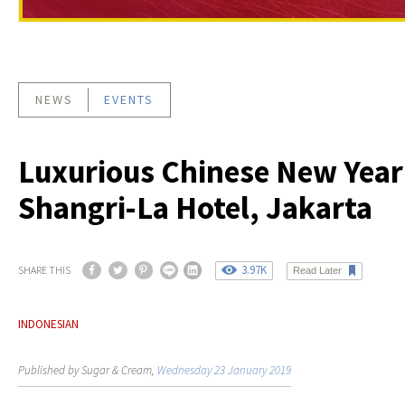
NEWS
EVENTS
Luxurious Chinese New Year
Shangri-La Hotel, Jakarta
3.97K
SHARE THIS
Read Later
INDONESIAN
Published by Sugar & Cream,
Wednesday 23 January 2019