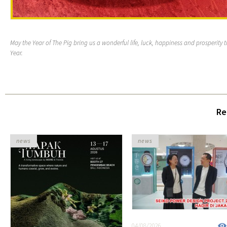
May the Year of The Pig bring us a wonderful life, luck, happiness and prosperit
Year.
Re
news
news
04/08/2026