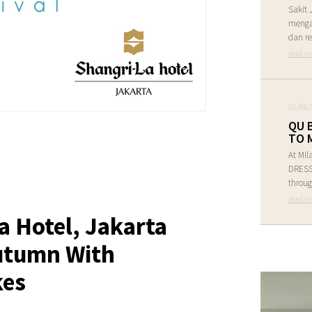
Sakit 
menga
dan re
read m
05/08/
QU 
TO 
At Mil
DRESS 
throug
read m
a Hotel, Jakarta
Autumn With
kes