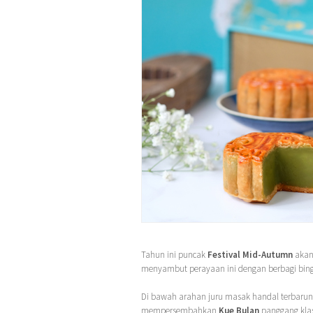
Tahun ini puncak
Festival Mid-Autumn
akan 
menyambut perayaan ini dengan berbagi bingk
Di bawah arahan juru masak handal terbarun
mempersembahkan
Kue Bulan
panggang klas