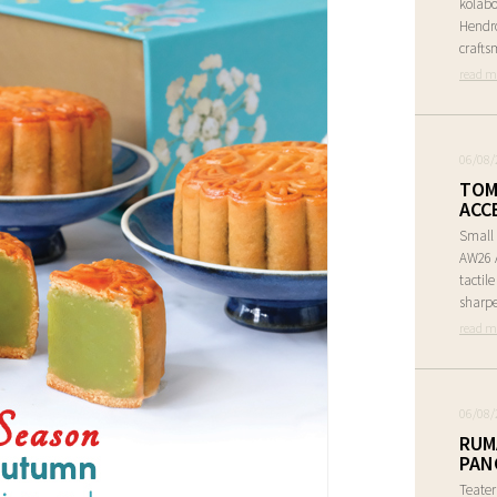
kolabo
Hendr
crafts
read m
06/08/
TOM
ACC
Small 
AW26 A
tactil
sharpe
read m
06/08/
RUM
PAN
Teate