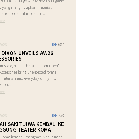
rasi MOIRE Rugs & Friends dan Eugenio
o yang menghidupkan material,
manship, dan alam dalam...
ore
687
2026
 DIXON UNVEILS AW26
ESSORIES
in scale, rich in character, Tom Dixon’s
ccessories bring unexpected forms,
e materials and everyday utility into
r focus.
ore
753
2026
AH SAKIT JIWA KEMBALI KE
GGUNG TEATER KOMA
r Koma kembali menghadirkan Rumah