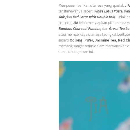
Mempersembahkan cita rasa yang spesial,
JIA
teristimewanya seperti
White Lotus Paste, Whi
Yolk,
dan
Red Lotus with Double Yolk
. Tidak h
berbeda,
JIA
telah menyiapkan pilihan rasa ya
Bamboo Charcoal Pandan,
dan
Green Tea Lo
atau memperkaya cita rasa ketingkat berikut
seperti
Oolong, Pu’er, Jasmine Tea, Red Ch
memang sangat serius dalam menyanyikan 
dan tak terlupakan ini.