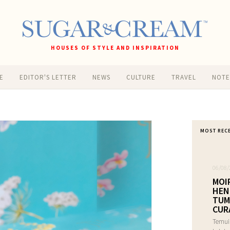
HOUSES OF STYLE AND INSPIRATION
E
EDITOR'S LETTER
NEWS
CULTURE
TRAVEL
NOT
MOST REC
06/08/
MOI
HEN
TUM
CUR
Temui