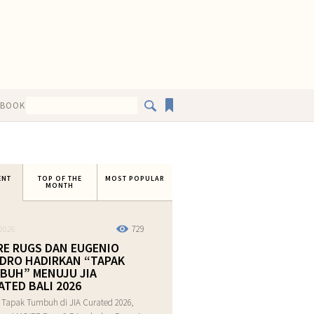
EBOOK
ENT
TOP OF THE
MOST POPULAR
MONTH
729
2026
RE RUGS DAN EUGENIO
DRO HADIRKAN “TAPAK
BUH” MENUJU JIA
ATED BALI 2026
 Tapak Tumbuh di JIA Curated 2026,