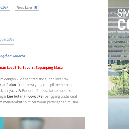
6.97K
Read Later
gust 2018
ngri-La Jakarta
 nan Lezat Terfavorit Sepanjang Masa
m dengan kudapan tradisional nan lezat tak
Kue Bulan
. Bentuknya yang mungil memesona
cicipinya.
JIA
, Restoran Chinese kontemporer di
agai
kue bulan (
mooncake
)
panggang tradisional
am menyambut spirit perayaan pertengahan musim