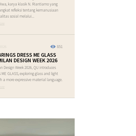
Jiwa, karya klasik N. Riantiarno yang
ngkat refleksi tentang kemanusiaan
alitas sosial melalui...
ore
851
2026
BRINGS DRESS ME GLASS
MILAN DESIGN WEEK 2026
an Design Week 2026, QU introduces
ME GLASS, exploring glass and light
h a more expressive material language.
ore