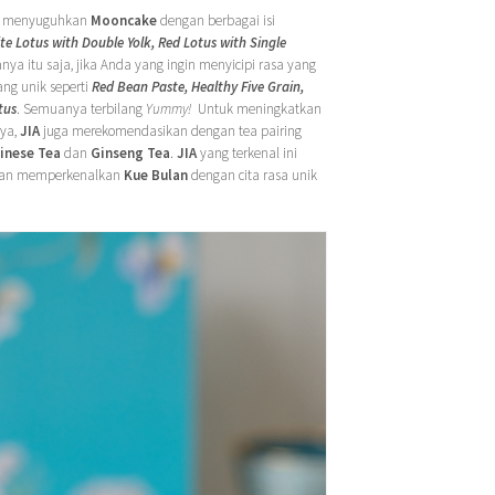
menyuguhkan
Mooncake
dengan berbagai isi
te Lotus with Double Yolk, Red Lotus with Single
anya itu saja, jika Anda yang ingin menyicipi rasa yang
ng unik seperti
Red Bean Paste, Healthy Five Grain,
tus
. Semuanya terbilang
Yummy!
Untuk meningkatkan
nya,
JIA
juga merekomendasikan dengan tea pairing
inese Tea
dan
Ginseng Tea
.
JIA
yang terkenal ini
dan memperkenalkan
Kue Bulan
dengan cita rasa unik