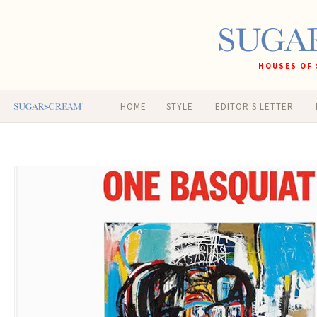
HOUSES OF 
HOME
STYLE
EDITOR'S LETTER