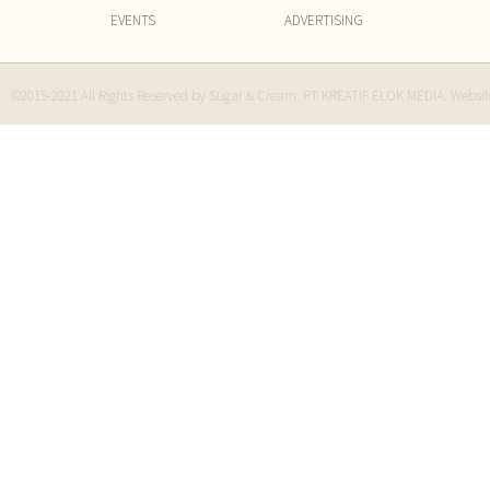
EVENTS
ADVERTISING
©2015-2021 All Rights Reserved by Sugar & Cream. PT KREATIF ELOK MEDIA. Websi