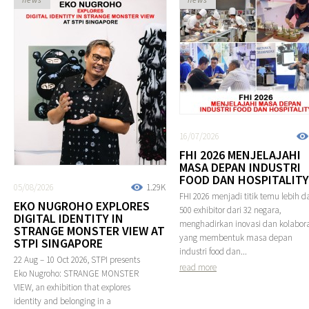
16/07/2026
FHI 2026 MENJELAJAHI
MASA DEPAN INDUSTRI
FOOD DAN HOSPITALITY
05/08/2026
1.29K
FHI 2026 menjadi titik temu lebih da
EKO NUGROHO EXPLORES
500 exhibitor dari 32 negara,
DIGITAL IDENTITY IN
menghadirkan inovasi dan kolabora
STRANGE MONSTER VIEW AT
yang membentuk masa depan
STPI SINGAPORE
industri food dan...
22 Aug – 10 Oct 2026, STPI presents
read more
Eko Nugroho: STRANGE MONSTER
VIEW, an exhibition that explores
identity and belonging in a