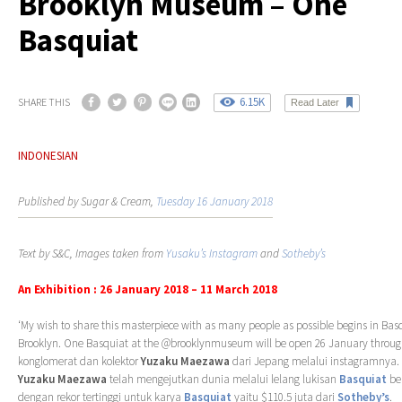
Brooklyn Museum – One
Basquiat
6.15K
SHARE THIS
Read Later
INDONESIAN
Published by Sugar & Cream,
Tuesday 16 January 2018
Text by S&C, Images taken from
Yusaku’s Instagram
and
Sotheby’s
An Exhibition : 26 January 2018 – 11 March 2018
‘My wish to share this masterpiece with as many people as possible begins in Bas
Brooklyn. One Basquiat at the @brooklynmuseum will be open 26 January through 
konglomerat dan kolektor
Yuzaku Maezawa
dari Jepang melalui instagramnya.
Yuzaku Maezawa
telah mengejutkan dunia melalui lelang lukisan
Basquiat
be
dengan rekor tertinggi untuk karya
Basquiat
yaitu $110.5 juta dari
Sotheby’s
.