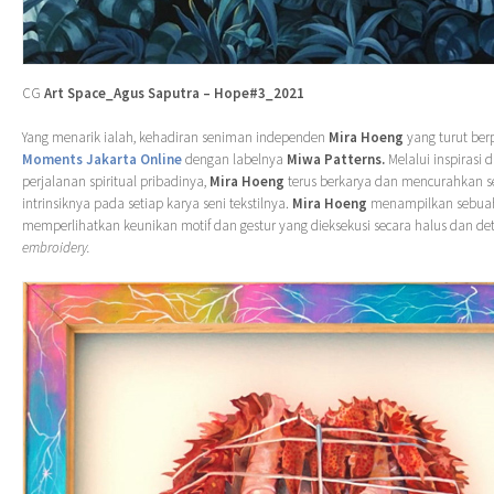
CG
Art Space_Agus Saputra – Hope#3_2021
Yang menarik ialah, kehadiran seniman independen
Mira Hoeng
yang turut ber
Moments Jakarta Online
dengan labelnya
Miwa Patterns.
Melalui inspirasi 
perjalanan spiritual pribadinya,
Mira Hoeng
terus berkarya dan mencurahkan 
intrinsiknya pada setiap karya seni tekstilnya.
Mira Hoeng
menampilkan sebua
memperlihatkan keunikan motif dan gestur yang dieksekusi secara halus dan det
embroidery.