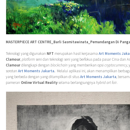
MASTERPIECE ART CENTRE_Barli Sasmitawinata_Pemandangan Di Pang
Teknologi yang digunakan
NFT
merupakan hasil kerjasama
Art Moments Jaka
Clamour
,
platform
seni dan teknologi seni yang berfokus pada pasar Cina dan As
Clamour
dilengkapi dengan
blockchain
yang memberikan opsi
cryptocurrency
,
sorotan
Art Moments Jakarta
.
Melalui aplikasi ini, akan menampilkan berbagai
yang berbeda dengan yang ditampilkan di situs
Art Moments Jakarta
, bersa
pameran
Online Virtual Reality
selama berlangsungnya
hybrid art fair
.