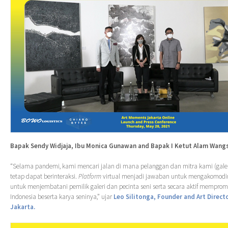
Bapak Sendy Widjaja, Ibu Monica Gunawan and Bapak I Ketut Alam Wang
“Selama pandemi, kami mencari jalan di mana pelanggan dan mitra kami (galeri
tetap dapat berinteraksi.
Platform
virtual menjadi jawaban untuk mengakomodir 
untuk menjembatani pemilik galeri dan pecinta seni serta secara aktif mempro
Indonesia beserta karya seninya,” ujar
Leo Silitonga, Founder and Art Direc
Jakarta.