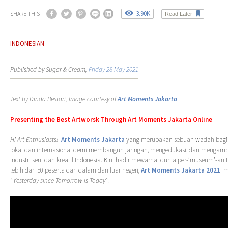
3.90K
SHARE THIS
Read Later
INDONESIAN
Published by Sugar & Cream,
Friday 28 May 2021
Text by Dinda Bestari, Image courtesy of
Art Moments Jakarta
Presenting the Best Artworsk Through Art Moments Jakarta Online
Hi Art Enthusiasts!
Art Moments Jakarta
yang merupakan sebuah wadah bagi s
lokal dan internasional demi membangun jaringan, mengedukasi, dan mengambi
industri seni dan kreatif Indonesia. Kini hadir mewarnai dunia per-’museum’-an I
lebih dari 50 peserta dari dalam dan luar negeri,
Art Moments Jakarta 2021
m
‘’Yesterday since Tomorrow is Today’’
.