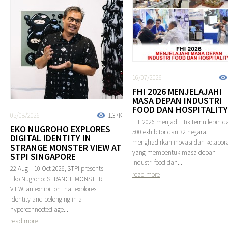
16/07/2026
FHI 2026 MENJELAJAHI
MASA DEPAN INDUSTRI
FOOD DAN HOSPITALITY
05/08/2026
1.37K
FHI 2026 menjadi titik temu lebih da
EKO NUGROHO EXPLORES
500 exhibitor dari 32 negara,
DIGITAL IDENTITY IN
menghadirkan inovasi dan kolabora
STRANGE MONSTER VIEW AT
yang membentuk masa depan
STPI SINGAPORE
industri food dan...
22 Aug – 10 Oct 2026, STPI presents
read more
Eko Nugroho: STRANGE MONSTER
VIEW, an exhibition that explores
identity and belonging in a
hyperconnected age...
read more