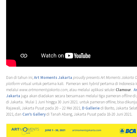
Dan di tahun ini,
Art Moments Jakarta
proudly presents
Art Moments Jakarta O
platform
virtual untuk pertama kali. Pameran seni
hybrid
pertama di Indonesia i
melalui
www.artmomentsjakarta.com
, atau melalui aplikasi seluler
Clamour
.
A
Jakarta
juga akan diadakan secara bersamaan melalui tiga pameran
offline
di 
di Jakarta. Mulai 1 Juni hingga 30 Juni 2021. untuk pameran offline, bisa dikunj
Rajawali, Jakarta Pusat pada 20 – 22 Mei 2021,
D Gallerie
di Barito, Jakarta Sel
2021, dan
Can’s Gallery
di Tanah Abang, Jakarta Pusat pada 18-20 Juni 2021.