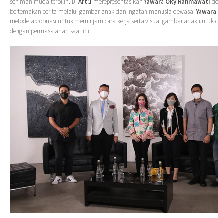
seniman muda terpilih. Di
Art:1
merepresentasikan
Yawara Oky Rahmawati
de
bertemakan cerita melalui gambar anak dan ingatan manusia dewasa.
Yawara
metode apropriasi untuk meminjam cara kerja serta visual gambar anak untuk 
dengan permasalahan saat ini.