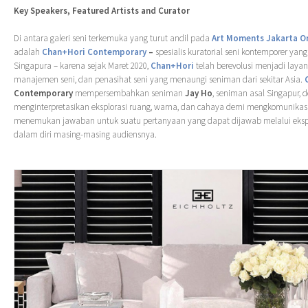
Key Speakers, Featured Artists and Curator
Di antara galeri seni terkemuka yang turut andil pada
Art Moments Jakarta O
adalah
Chan+Hori Contemporary
–
spesialis kuratorial seni kontemporer yang
Singapura – karena sejak Maret 2020,
Chan+Hori
telah berevolusi menjadi layan
manajemen seni, dan penasihat seni yang menaungi seniman dari sekitar Asia.
Contemporary
mempersembahkan seniman
Jay Ho
, seniman asal Singapur, 
menginterpretasikan eksplorasi ruang, warna, dan cahaya demi mengkomunikasi
menemukan jawaban untuk suatu pertanyaan yang dapat dijawab melalui eksplo
dalam diri masing-masing audiensnya.