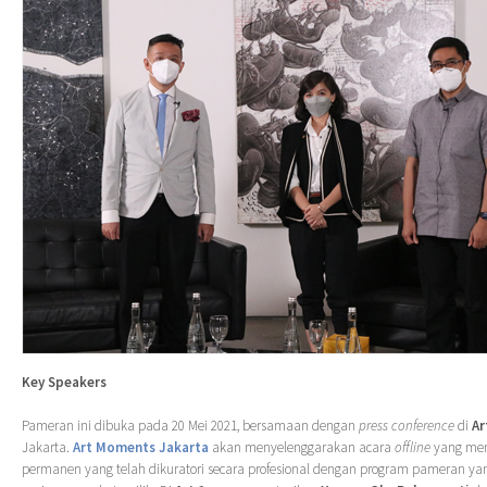
Key Speakers
Pameran ini dibuka pada 20 Mei 2021, bersamaan dengan
press conference
di
Ar
Jakarta.
Art Moments Jakarta
akan menyelenggarakan acara
offline
yang mem
permanen yang telah dikuratori secara profesional dengan program pameran ya