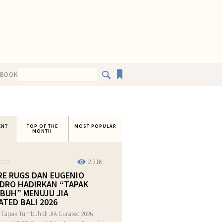
EBOOK
ENT
TOP OF THE
MOST POPULAR
MONTH
2.31K
2026
RE RUGS DAN EUGENIO
DRO HADIRKAN “TAPAK
BUH” MENUJU JIA
ATED BALI 2026
 Tapak Tumbuh di JIA Curated 2026,