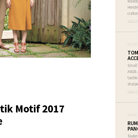
kolabo
Hendr
crafts
read m
06/08/
TOM
ACC
Small 
AW26 A
tactil
sharpe
read m
ik Motif 2017
06/08/
e
RUM
PAN
Teate