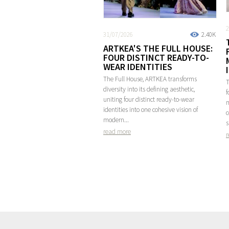
2
31/07/2026
2.40K
ARTKEA'S THE FULL HOUSE:
FOUR DISTINCT READY-TO-
WEAR IDENTITIES
The Full House, ARTKEA transforms
T
diversity into its defining aesthetic,
f
uniting four distinct ready-to-wear
m
identities into one cohesive vision of
c
modern...
s
read more
r