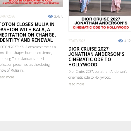
9/07/2026
2.43K
TOTON CLOSES MULIA IN
FASHION WITH KALA, A
MEDITATION ON CHANGE,
IDENTITY AND RENEWAL
27/07/2026
4.1
OTON 2027: KALA explores time as a
DIOR CRUISE 2027:
orce that shapes human existence,
JONATHAN ANDERSON’S
CINEMATIC ODE TO
arking Toton Januar's latest
HOLLYWOOD
ollection presented as the closing
how of Mulia in...
Dior Cruise 2027: Jonathan Anderson’s
ead more
cinematic ode to Hollywood.
read more