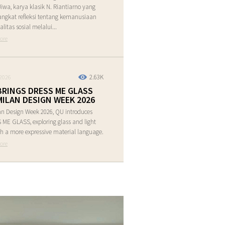
Jiwa, karya klasik N. Riantiarno yang
ngkat refleksi tentang kemanusiaan
alitas sosial melalui...
ore
2.63K
2026
BRINGS DRESS ME GLASS
MILAN DESIGN WEEK 2026
an Design Week 2026, QU introduces
ME GLASS, exploring glass and light
h a more expressive material language.
ore