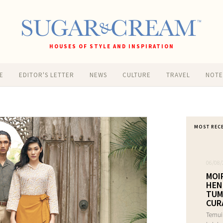
HOUSES OF STYLE AND INSPIRATION
E
EDITOR'S LETTER
NEWS
CULTURE
TRAVEL
NOT
MOST REC
06/08/
MOI
HEN
TUM
CUR
Temui