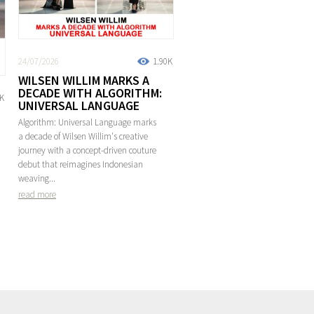
24/07/2026
1.90K
WILSEN WILLIM MARKS A
DECADE WITH ALGORITHM:
2K
UNIVERSAL LANGUAGE
Algorithm: Universal Language marks
a decade of Wilsen Willim's creative
journey with a concept-driven couture
debut that reimagines Indonesian
weaving...
read more