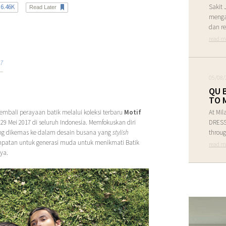
6.46K
Sakit 
Read Later
menga
dan re
read m
17
05/08/
QU 
TO 
bali perayaan batik melalui koleksi terbaru
Motif
At Mil
29 Mei 2017 di seluruh Indonesia. Memfokuskan diri
DRESS 
yang dikemas ke dalam desain busana yang
stylish
throug
patan untuk generasi muda untuk menikmati Batik
read m
ya.