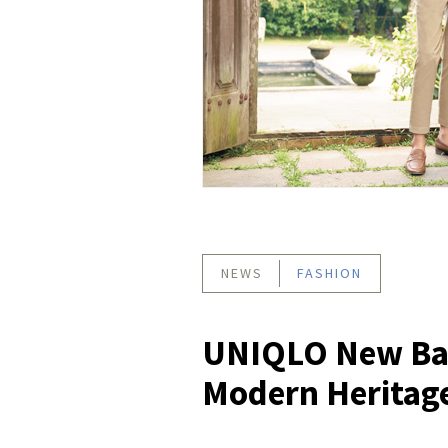
NEWS
FASHION
UNIQLO New Bat
Modern Heritag