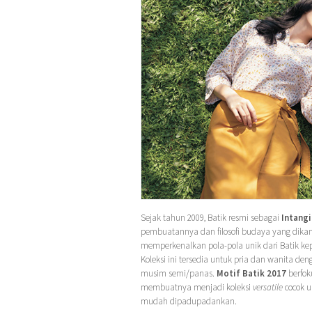
Sejak tahun 2009, Batik resmi sebagai
Intangi
pembuatannya dan filosofi budaya yang dikan
memperkenalkan pola-pola unik dari Batik ke
Koleksi ini tersedia untuk pria dan wanita d
musim semi/panas.
Motif Batik 2017
berfok
membuatnya menjadi koleksi
versatile
cocok 
mudah dipadupadankan.