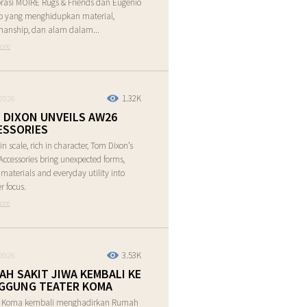
rasi MOIRE Rugs & Friends dan Eugenio
o yang menghidupkan material,
manship, dan alam dalam...
ore
1.32K
2026
 DIXON UNVEILS AW26
ESSORIES
in scale, rich in character, Tom Dixon’s
ccessories bring unexpected forms,
e materials and everyday utility into
r focus.
ore
3.53K
2026
AH SAKIT JIWA KEMBALI KE
GGUNG TEATER KOMA
r Koma kembali menghadirkan Rumah