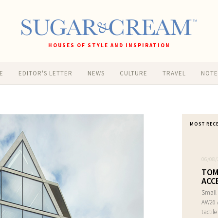
HOUSES OF STYLE AND INSPIRATION
E
EDITOR'S LETTER
NEWS
CULTURE
TRAVEL
NOT
MOST REC
06/08/
TOM
ACC
Small 
AW26 A
tactil