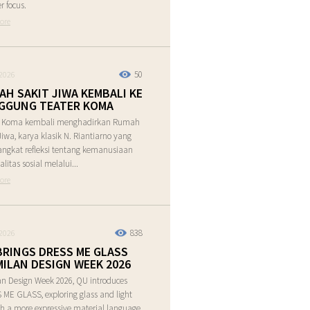
r focus.
ore
50
2026
AH SAKIT JIWA KEMBALI KE
GGUNG TEATER KOMA
r Koma kembali menghadirkan Rumah
Jiwa, karya klasik N. Riantiarno yang
ngkat refleksi tentang kemanusiaan
alitas sosial melalui...
ore
838
2026
BRINGS DRESS ME GLASS
MILAN DESIGN WEEK 2026
an Design Week 2026, QU introduces
ME GLASS, exploring glass and light
h a more expressive material language.