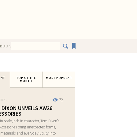
EBOOK
ENT
TOP OF THE
MOST POPULAR
MONTH
72
2026
 DIXON UNVEILS AW26
ESSORIES
in scale, rich in character, Tom Dixon’s
ccessories bring unexpected forms,
e materials and everyday utility into