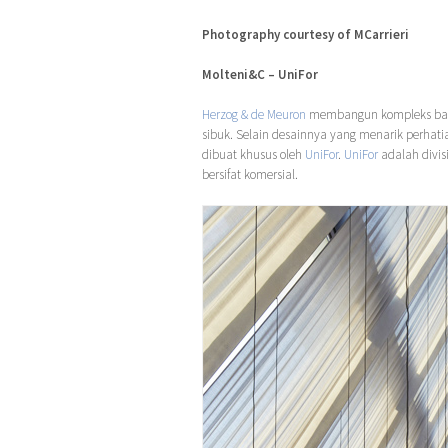
Photography courtesy of MCarrieri
Molteni&C – UniFor
Herzog & de Meuron
membangun kompleks b
sibuk. Selain desainnya yang menarik perhat
dibuat khusus oleh
UniFor
.
UniFor
adalah divisi
bersifat komersial.