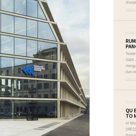
sharpe
read m
06/08/
RUM
PAN
Teate
Sakit 
menga
dan re
read m
05/08/
QU 
TO 
At Mil
DRESS 
throug