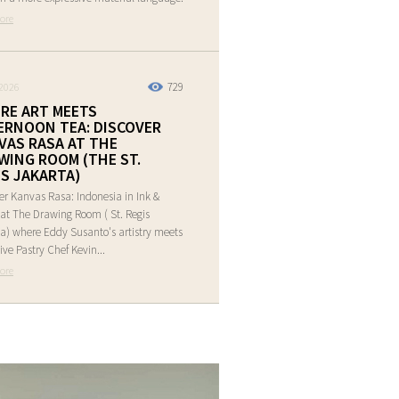
ore
729
2026
RE ART MEETS
ERNOON TEA: DISCOVER
VAS RASA AT THE
WING ROOM (THE ST.
IS JAKARTA)
er Kanvas Rasa: Indonesia in Ink &
at The Drawing Room ( St. Regis
a) where Eddy Susanto's artistry meets
ive Pastry Chef Kevin...
ore