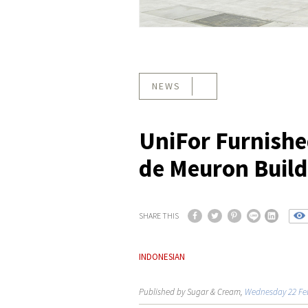
NEWS
UniFor Furnishe
de Meuron Build
SHARE THIS
INDONESIAN
Published by Sugar & Cream,
Wednesday 22 Fe