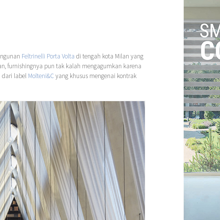
angunan
Feltrinelli Porta Volta
di tengah kota Milan yang
ian, furnishingnya pun tak kalah mengagumkan karena
 dari label
Molteni&C
yang khusus mengenai kontrak