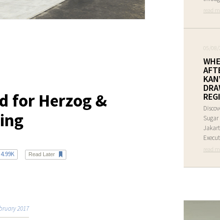
read m
05/08/
WHE
AFT
KAN
DRA
d for Herzog &
REG
Discov
ing
Sugar 
Jakart
Execut
read m
4.99K
Read Later
bruary 2017