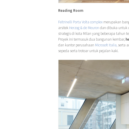
Reading Room
Feltrinelli Porta Volta complex
merupakan bangu
arsitek
Herzog & de Meuron
dan dibuka untuk u
strategis di kota Milan yang beberapa tahun 
Proyek ini termasuk dua bangunan kembar,
h
dan kantor perusahaan
Microsoft Italia,
serta a
sepeda serta trotoar untuk pejalan kaki.