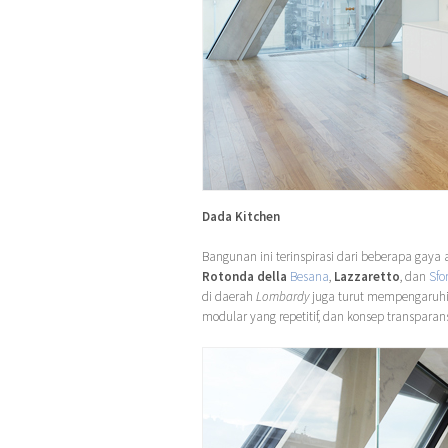
Dada Kitchen
Bangunan ini terinspirasi dari beberapa gaya a
Rotonda della
Besana
,
Lazzaretto
, dan
Sfo
di daerah
Lombardy
juga turut mempengaruhi 
modular yang repetitif, dan konsep transparans