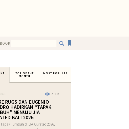
EBOOK
ENT
TOP OF THE
MOST POPULAR
MONTH
2.30K
2026
RE RUGS DAN EUGENIO
DRO HADIRKAN “TAPAK
BUH” MENUJU JIA
ATED BALI 2026
 Tapak Tumbuh di JIA Curated 2026,