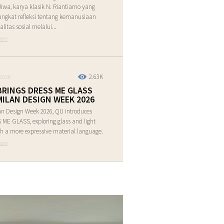
Jiwa, karya klasik N. Riantiarno yang
ngkat refleksi tentang kemanusiaan
alitas sosial melalui...
ore
2.63K
2026
BRINGS DRESS ME GLASS
MILAN DESIGN WEEK 2026
an Design Week 2026, QU introduces
ME GLASS, exploring glass and light
h a more expressive material language.
ore