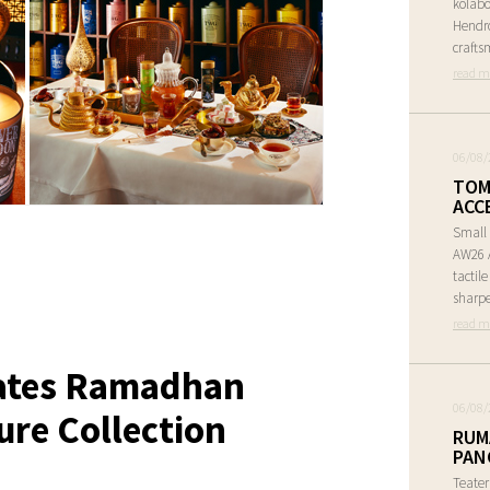
kolabo
Hendr
crafts
read m
06/08/
TOM
ACC
Small 
AW26 A
tactil
sharpe
read m
ates Ramadhan
06/08/
ure Collection
RUM
PAN
Teate