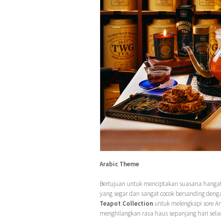
Arabic Theme
Bertujuan untuk menciptakan suasana hangat 
yang segar dan sangat cocok bersanding den
Teapot Collection
untuk melengkapi sore An
menghilangkan rasa haus sepanjang hari sel