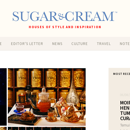
HOUSES OF STYLE AND INSPIRATION
E
EDITOR'S LETTER
NEWS
CULTURE
TRAVEL
NOT
MOST REC
06/08/
MOI
HEN
TUM
CUR
Temui