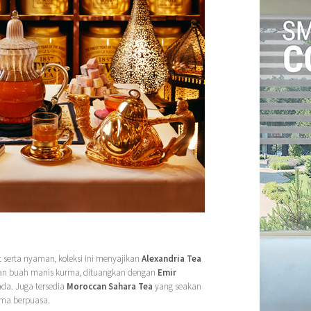
serta nyaman, koleksi ini menyajikan
Alexandria Tea
gan buah manis kurma, dituangkan dengan
Emir
da. Juga tersedia
Moroccan Sahara Tea
yang seakan
ama berpuasa.