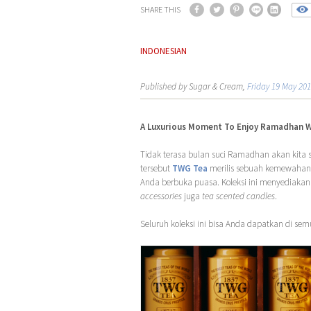
SHARE THIS
INDONESIAN
Published by Sugar & Cream,
Friday 19 May 20
A Luxurious Moment To Enjoy Ramadhan 
Tidak terasa bulan suci Ramadhan akan kita 
tersebut
TWG Tea
merilis sebuah kemewahan
Anda berbuka puasa. Koleksi ini menyediak
accessories
juga
tea scented candles
.
Seluruh koleksi ini bisa Anda dapatkan di se