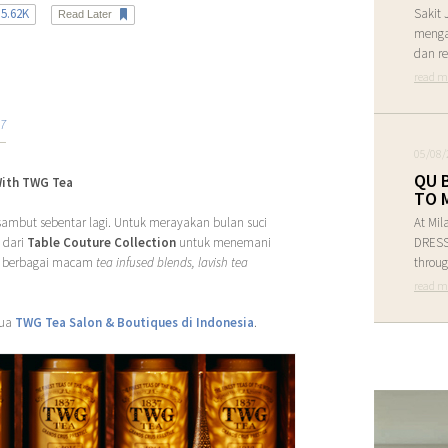
5.62K
Sakit 
Read Later
menga
dan re
read m
17
05/08/
QU 
With TWG Tea
TO 
sambut sebentar lagi. Untuk merayakan bulan suci
At Mil
 dari
Table Couture Collection
untuk menemani
DRESS 
an berbagai macam
tea infused blends, lavish tea
throug
read m
mua
TWG Tea Salon & Boutiques di Indonesia
.