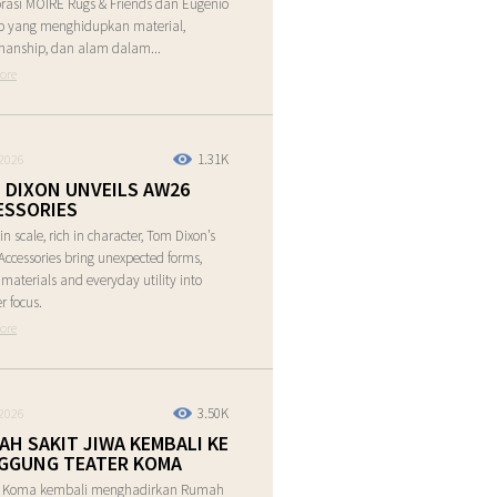
rasi MOIRE Rugs & Friends dan Eugenio
o yang menghidupkan material,
manship, dan alam dalam...
ore
1.31K
2026
 DIXON UNVEILS AW26
ESSORIES
in scale, rich in character, Tom Dixon’s
ccessories bring unexpected forms,
e materials and everyday utility into
r focus.
ore
3.50K
2026
AH SAKIT JIWA KEMBALI KE
GGUNG TEATER KOMA
r Koma kembali menghadirkan Rumah