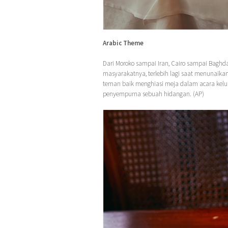
Arabic Theme
Dari Moroko sampai Iran, Cairo sampai Baghdad
masyarakatnya, terlebih lagi saat menunaik
teman baik menghiasi meja dalam acara kel
penyempurna sebuah hidangan. (AP)