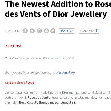
The Newest Addition to Ros
des Vents of Dior Jewellery
4.16K
SHARE THIS
Read Later
INDONESIAN
Published by Sugar & Cream,
Wednesday 01 July 2020
Text by Auliya Putri, Images Courtesy of
Dior Jewellery
Celebration of Love
Lini perhiasan dari rumah mode legendaris
Dior
memperkenalkan koleksi cantik 
perhiasan ikonik,
Rose des Vents
. Kreasi terbaru yang tetap mendasarkan pad
angin dari
Rose Celeste (bunga mawar semesta )
.