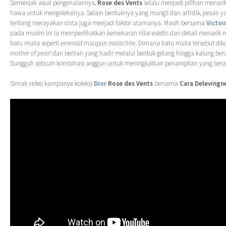
Semenjak awal pengenalannya,
Rose des Vents
selalu menjadi pilihan menari
hawa untuk mengoleksinya. Selain bentuknya yang mungil dan artistik, pesan 
tentang merayakan cinta juga menjadi faktor utamanya. Masih bersama
Victoi
pada musim ini Ia memperlihatkan kemekaran nilai estetis dan detail menarik
batu mulia seperti
emerald
maupun
malachite
. Dimana batu mulia tersebut di
mother of pearl
dan berlian yang hadir melalui bentuk gelang hingga kalung ber
Sungguh sebuah kombinasi anggun untuk meningkatkan penampilan yang bera
Simak video kampanye koleksi
Dior
Rose des Vents
bersama
Cara Delevingn