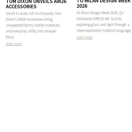
TO MILAN DESIGN WEEK
TOM DIXON UNVEILS AW26
2026
ACCESSORIES
At Milan Design Week 2026, QU
Small in scale, rich in character, Tom
introduces DRESS ME GLASS,
Dixon’s AW26 Accessories bring
exploring glass and light through a
unexpected forms, tactile materials
more expressive material language.
and everyday utility into sharper
focus.
read more
read more