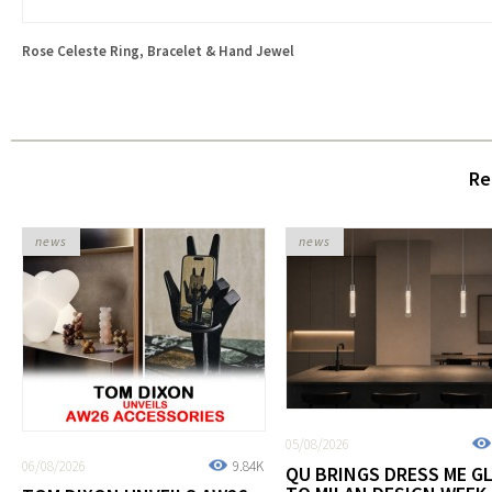
Rose Celeste Ring, Bracelet & Hand Jewel
Re
news
news
05/08/2026
06/08/2026
9.84K
QU BRINGS DRESS ME G