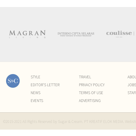
STYLE
TRAVEL
ABO
EDITOR'S LETTER
PRIVACY POLICY
JOB
NEWS
TERMS OF USE
STAF
EVENTS
ADVERTISING
©2015-2021 All Rights Reserved by Sugar & Cream. PT KREATIF ELOK MEDIA. Websi