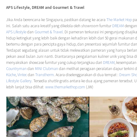
APS Lifestyle, DREAM and Gourmet & Travel
Jika Anda berencana ke Singapura, pastikan datang ke acara
The Market Hop
pad
ini. Salah satu acara kreatif yang dikelola oleh
showroom
furnitur
DREAM
dengan
APS Lifestyle
dan
Gourmet & Travel
. Di pameran terkurasi ini pengunjung disaj
hidup ketingkat yang lebih baik dengan kehadiran lebih dari 50 gerai makanan
bertemu dengan para pencipta gaya hidup, dan presentasi sejumlah furnitur dan
Terdapat segudang alasan untuk tidak melewatkan pameran yang hanya berlangs
pekan awal bulan Juni nanti. Diantaranya pengalaman kuliner unik yang bisa di
menyaksikan showcase furnitur yang cukup terjangkau dari
DREAM
, kesempatan
Countryman
dan
MINI Clubman
dan melihat peragaan peralatan dapur terkini d
Küche
,
Vintec
dan
Transtherm
. Acara diselenggarakan di dua tempat :
Dream Sh
Lifestyle Gallery
. Tersedia
shuttle
gratis antara ke dua ajang pameran tersebut. 
lebih lanjut bisa dilihat
www.themarkethop.com
(JW)