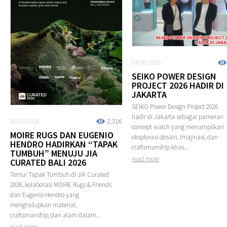
04/08/2026
SEIKO POWER DESIGN
PROJECT 2026 HADIR DI
JAKARTA
SEIKO Power Design Project 2026
hadir di Jakarta sebagai pameran
06/08/2026
2.31K
concept watch yang menampilkan
MOIRE RUGS DAN EUGENIO
eksplorasi desain, imajinasi, dan
HENDRO HADIRKAN “TAPAK
craftsmanship khas...
TUMBUH” MENUJU JIA
read more
CURATED BALI 2026
Temui Tapak Tumbuh di JIA Curated
2026, kolaborasi MOIRE Rugs & Friends
dan Eugenio Hendro yang
menghidupkan material,
craftsmanship, dan alam dalam...
read more