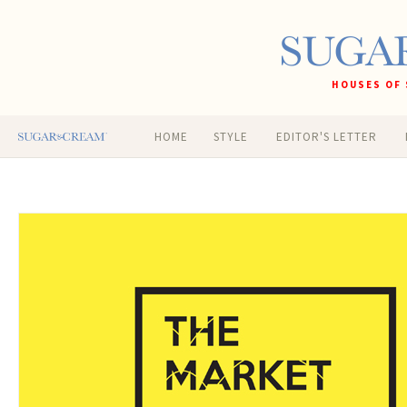
HOUSES OF 
HOME
STYLE
EDITOR'S LETTER