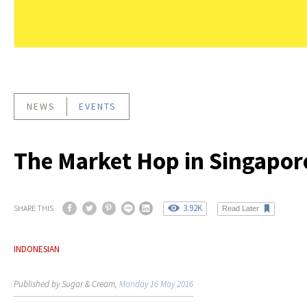
NEWS
EVENTS
The Market Hop in Singapor
3.92K
SHARE THIS
Read Later
INDONESIAN
Published by Sugar & Cream,
Monday 16 May 2016