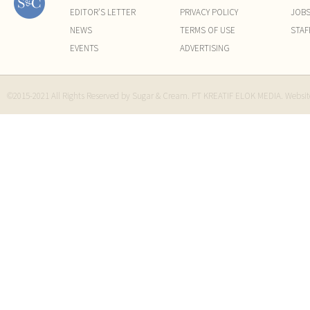
EDITOR'S LETTER
PRIVACY POLICY
JOB
NEWS
TERMS OF USE
STAF
EVENTS
ADVERTISING
©2015-2021 All Rights Reserved by Sugar & Cream. PT KREATIF ELOK MEDIA. Websi