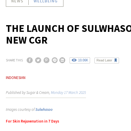
NEWS
WELLBEING
THE LAUNCH OF SULWHAS
NEW CGR
10.06K
SHARE THIS
Read Later
INDONESIAN
Published by Sugar & Cream,
Monday 17 March 2025
Images courtesy of
Sulwhasoo
For Skin Rejuvenation in 7 Days