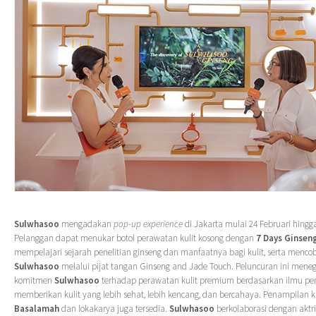
Sulwhasoo
mengadakan
pop-up experience
di Jakarta mulai 24 Februari hingg
Pelanggan dapat menukar botol perawatan kulit kosong dengan
7 Days Ginseng
mempelajari sejarah penelitian ginseng dan manfaatnya bagi kulit, serta menco
Sulwhasoo
melalui pijat tangan Ginseng and Jade Touch. Peluncuran ini men
komitmen
Sulwhasoo
terhadap perawatan kulit premium berdasarkan ilmu pe
memberikan kulit yang lebih sehat, lebih kencang, dan bercahaya. Penampilan 
Basalamah
dan lokakarya juga tersedia.
Sulwhasoo
berkolaborasi dengan aktr