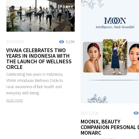
30/07/2026
5.23K
VIVAIA CELEBRATES TWO
YEARS IN INDONESIA WITH
THE LAUNCH OF WELLNESS
CIRCLE
Celebrating two years in Indonesia,
VIVAIA introduces Wellness Circle to
raise awareness of foot health and
everyday well-being.
read more
28/07/2026
MOONX, BEAUTY
COMPANION PERSONAL 
MONARC