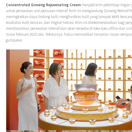
Concentrated Ginseng Rejuvenating Cream
menjadi krim pelembap ringan 
untuk perawatan anti-penuaan intensif. Krim ini mengandung Ginseng RetinolTM
meningkatkan daya lindung kulit, menghasilkan kulit yang tampak lebih kenca
elastisitas kulit, kerutan, dan tingkat hidrasi. Krim ini direkomendasikan bagi p
membutuhkan perawatan intensif dan akan tersedia di toko-toko
offline
dan
onl
mulai Februari 2025 lalu. Teksturnya halus memastikan tampilan riasan sempu
gumpalan.