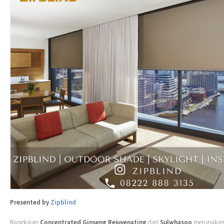
Presented by
Zipblind
Rangkaian
Concentrated Ginseng Rejuvenating
dari
Sulwhasoo
merupakan s