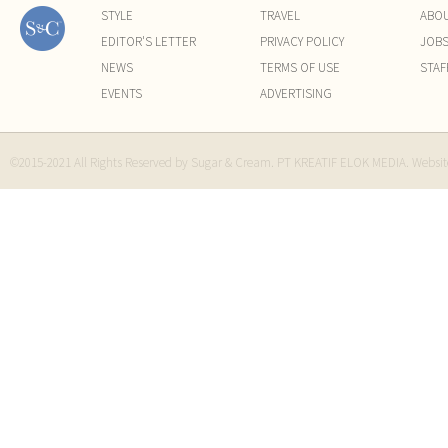
STYLE
TRAVEL
ABO
EDITOR'S LETTER
PRIVACY POLICY
JOB
NEWS
TERMS OF USE
STAF
EVENTS
ADVERTISING
©2015-2021 All Rights Reserved by Sugar & Cream. PT KREATIF ELOK MEDIA. Websi