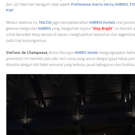
dari 122 hotel dari beragam label seperti
Preference
,
Harris Vertu
,
HARRIS
,
FO
POP
.
Melalui selebrasi ini,
TAUZIA
juga memperkenalkan
HARRIS Hotels
new genera
generasi ketiga dari
HARRIS
yang mengambil
tagline
‘
Stay Bright’
.
Ini diambil 
untuk konsisten tetap berada di depan, menghadirkan kecerahan dan kegembir
pada tiap kunjungannya.
Stefano de Champeaux
,
Brand Manager
HARRIS Hotels
mengungkapkan bah
generation
ini memiliki pola pikir
tech-savvy
yang sesuai dengan gaya hidup jama
ditandai dengan lobi hotel komunal yang terbuka, pusat kebugaran, dan fasilita