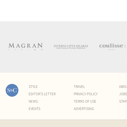
STYLE
TRAVEL
ABO
EDITOR'S LETTER
PRIVACY POLICY
JOB
NEWS
TERMS OF USE
STAF
EVENTS
ADVERTISING