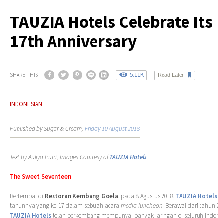
TAUZIA Hotels Celebrate Its
17th Anniversary
5.11K
SHARE THIS
Read Later
INDONESIAN
Published by Sugar & Cream,
Friday 10 August 2018
Text by Auliya Putri, Images Courtesy of
TAUZIA Hotels
The Sweet Seventeen
Bertempat di
Restoran Kembang Goela
, pada 8 Agustus 2018,
TAUZIA Hotels
tahunnya yang ke-17 dalam sebuah acara
media luncheon
. Berawal dari tahun 
TAUZIA Hotels
telah berkembang mempunyai banyak jaringan di seluruh Indon