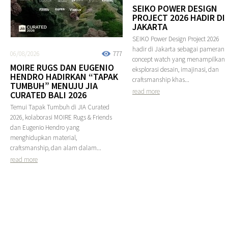
SEIKO POWER DESIGN
PROJECT 2026 HADIR DI
JAKARTA
SEIKO Power Design Project 2026
hadir di Jakarta sebagai pameran
06/08/2026
777
concept watch yang menampilkan
MOIRE RUGS DAN EUGENIO
eksplorasi desain, imajinasi, dan
HENDRO HADIRKAN “TAPAK
craftsmanship khas...
TUMBUH” MENUJU JIA
read more
CURATED BALI 2026
Temui Tapak Tumbuh di JIA Curated
2026, kolaborasi MOIRE Rugs & Friends
dan Eugenio Hendro yang
menghidupkan material,
craftsmanship, dan alam dalam...
read more