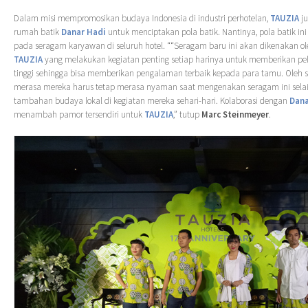
Dalam misi mempromosikan budaya Indonesia di industri perhotelan,
TAUZIA
j
rumah batik
Danar Hadi
untuk menciptakan pola batik. Nantinya, pola batik in
pada seragam karyawan di seluruh hotel. ““Seragam baru ini akan dikenakan o
TAUZIA
yang melakukan kegiatan penting setiap harinya untuk memberikan pe
tinggi sehingga bisa memberikan pengalaman terbaik kepada para tamu. Oleh s
merasa mereka harus tetap merasa nyaman saat mengenakan seragam ini sela
tambahan budaya lokal di kegiatan mereka sehari-hari. Kolaborasi dengan
Dana
menambah pamor tersendiri untuk
TAUZIA
,” tutup
Marc Steinmeyer
.