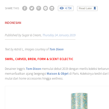
4.75K
SHARE THIS
Read Later
INDONESIAN
Published by Sugar & Cream,
Thursday 24 January 2019
Text by Astrid L, images courtesy of
Tom Dixon
SWIRL, CARVED, BREW, FORM & SCENT ECLECTIC
Desainer Inggris
Tom Dixon
memulai debut 2019 dengan merilis koleksi terbaru
memanfaatkan ajang bergengsi
Maison & Objet
di Paris. Koleksinya terdiri da
mulai dari
home accessories
hingga
wellness
.