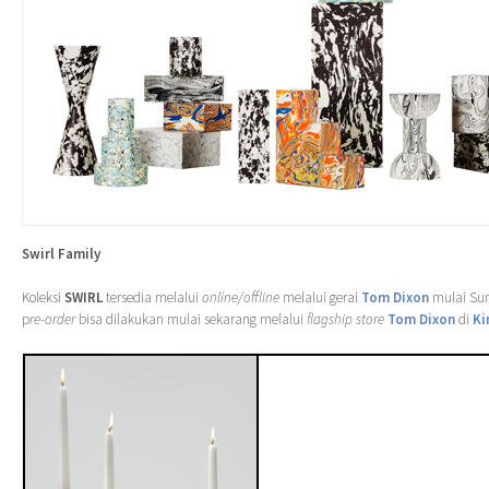
Swirl Family
Koleksi
SWIRL
tersedia melalui
online/offline
melalui gerai
Tom Dixon
mulai Su
p
re-order
bisa dilakukan mulai sekarang melalui
flagship store
Tom Dixon
di
Ki