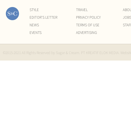
STYLE
TRAVEL
ABO
EDITOR'S LETTER
PRIVACY POLICY
JOB
NEWS
TERMS OF USE
STAF
EVENTS
ADVERTISING
©2015-2021 All Rights Reserved by Sugar & Cream. PT KREATIF ELOK MEDIA. Websi