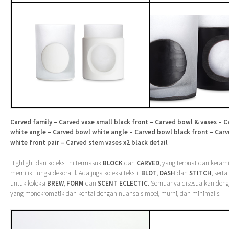
Carved family – Carved vase small black front – Carved bowl & vases – C
white angle – Carved bowl white angle – Carved bowl black front – Carv
white front pair – Carved stem vases x2 black detail
Highlight dari koleksi ini termasuk
BLOCK
dan
CARVED
, yang terbuat dari keram
memiliki fungsi dekoratif. Ada juga koleksi tekstil
BLOT
,
DASH
dan
STITCH
, sert
untuk koleksi
BREW
,
FORM
dan
SCENT ECLECTIC
. Semuanya disesuaikan den
yang monokromatik dan kental dengan nuansa simpel, murni, dan minimalis.