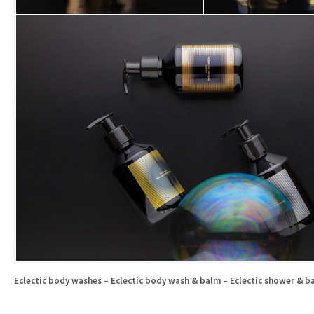
Eclectic body washes – Eclectic body wash & balm – Eclectic shower & ba