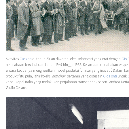
Aktivitas
Cassina
di tahun 50-an diwarnai oleh kolaborasi yang erat dengan
Gio 
perusahaan tersebut dari tahun 1949 hingga 1965. Kesamaan minat akan eksperi
antara keduanya menghasilkan model produksi furnitur yang inovatif. Dalam k
produktif itu pula, lahir koleksi
armchair
pertama yang didesain
Gio Ponti
untuk
kapal-kapal Italia yang melakukan perjalanan transatlantik seperti Andrea Dori
Giulio Cesare.