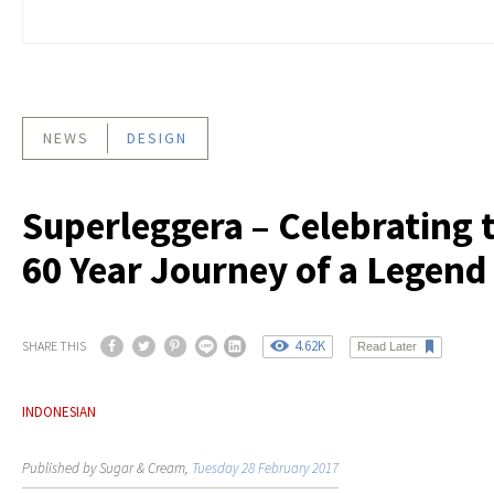
NEWS
DESIGN
Superleggera – Celebrating 
60 Year Journey of a Legend
4.62K
SHARE THIS
Read Later
INDONESIAN
Published by Sugar & Cream,
Tuesday 28 February 2017