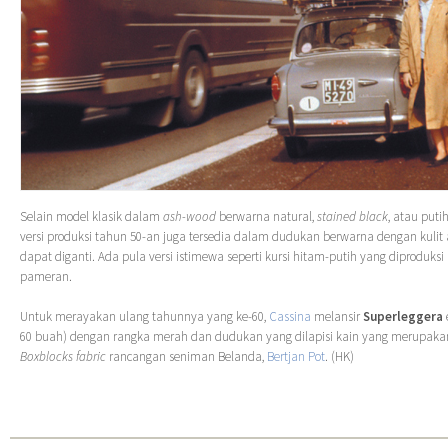
Selain model klasik dalam
ash-wood
berwarna natural,
stained black
, atau puti
versi produksi tahun 50-an juga tersedia dalam dudukan berwarna dengan kulit
dapat diganti. Ada pula versi istimewa seperti kursi hitam-putih yang diproduks
pameran.
Untuk merayakan ulang tahunnya yang ke-60,
Cassina
melansir
Superleggera
60 buah) dengan rangka merah dan dudukan yang dilapisi kain yang merupakan v
Boxblocks
fabric
rancangan seniman Belanda,
Bertjan Pot
. (HK)