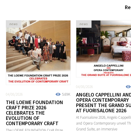
Re
news
news
04/08/2026
ANGELO CAPPELLINI AN
04/08/2026
5.69K
OPERA CONTEMPORARY
THE LOEWE FOUNDATION
PRESENT THE GRAND SU
CRAFT PRIZE 2026
AT FUORISALONE 2026
CELEBRATES THE
EVOLUTION OF
At Fuorisalone 2026, Angelo Cappelli
CONTEMPORARY CRAFT
and Opera Contemporary unveil T
Grand Suite, an immersive
The LOEWE FOUNDATION Craft Prize