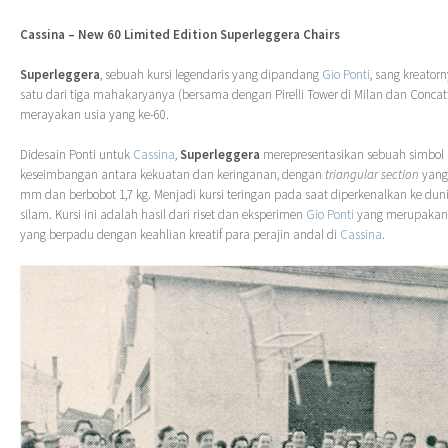
Cassina – New 60 Limited Edition Superleggera Chairs
Superleggera
, sebuah kursi legendaris yang dipandang
Gio Ponti
, sang kreator
satu dari tiga mahakaryanya (bersama dengan Pirelli Tower di Milan dan Concatt
merayakan usia yang ke-60.
Didesain Ponti untuk
Cassina
,
Superleggera
merepresentasikan sebuah simbol
keseimbangan antara kekuatan dan keringanan, dengan
triangular section
yang
mm dan berbobot 1,7 kg. Menjadi kursi teringan pada saat diperkenalkan ke dun
silam. Kursi ini adalah hasil dari riset dan eksperimen
Gio Ponti
yang merupakan s
yang berpadu dengan keahlian kreatif para perajin andal di
Cassina
.