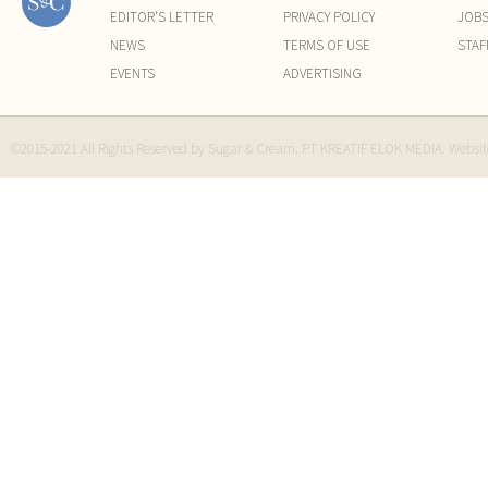
EDITOR'S LETTER
PRIVACY POLICY
JOB
NEWS
TERMS OF USE
STAF
EVENTS
ADVERTISING
©2015-2021 All Rights Reserved by Sugar & Cream. PT KREATIF ELOK MEDIA. Websi