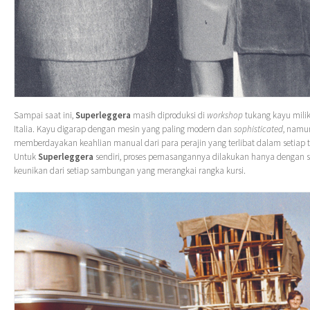
Sampai saat ini,
Superleggera
masih diproduksi di
workshop
tukang kayu mili
Italia. Kayu digarap dengan mesin yang paling modern dan
sophisticated
, namu
memberdayakan keahlian manual dari para perajin yang terlibat dalam setiap 
Untuk
Superleggera
sendiri, proses pemasangannya dilakukan hanya dengan s
keunikan dari setiap sambungan yang merangkai rangka kursi.