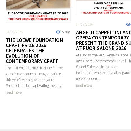
04/08/2026
ANGELO CAPPELLINI AN
04/08/2026
5.70K
OPERA CONTEMPORARY
THE LOEWE FOUNDATION
PRESENT THE GRAND SU
CRAFT PRIZE 2026
AT FUORISALONE 2026
CELEBRATES THE
EVOLUTION OF
At Fuorisalone 2026, Angelo Cappelli
CONTEMPORARY CRAFT
and Opera Contemporary unveil T
Grand Suite, an immersive
The LOEWE FOUNDATION Craft Prize
installation where classical eleganc
2026 has announced Jongjin Park as
meets modern...
this year's winner, with his work
read more
Strata of Illusion captivating the jury.
read more