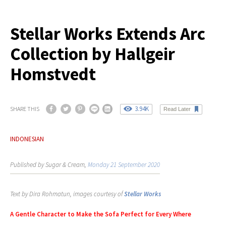
Stellar Works Extends Arc
Collection by Hallgeir
Homstvedt
3.94K
SHARE THIS
Read Later
INDONESIAN
Published by Sugar & Cream,
Monday 21 September 2020
Text by Dira Rohmatun, images courtesy of
Stellar Works
A Gentle Character to Make the Sofa Perfect for Every Where