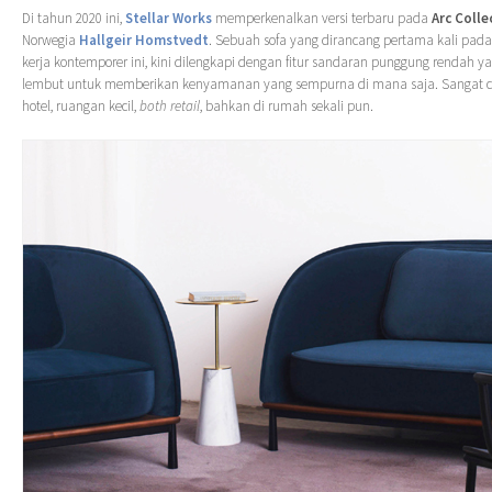
Di tahun 2020 ini,
Stellar Works
memperkenalkan versi terbaru pada
Arc Colle
Norwegia
Hallgeir Homstvedt
. Sebuah sofa yang dirancang pertama kali pada
kerja kontemporer ini, kini dilengkapi dengan fitur sandaran punggung rendah y
lembut untuk memberikan kenyamanan yang sempurna di mana saja. Sangat c
hotel, ruangan kecil,
both retail
, bahkan di rumah sekali pun.