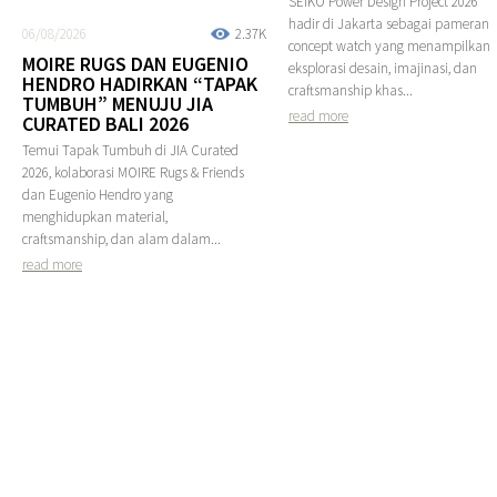
SEIKO Power Design Project 2026
hadir di Jakarta sebagai pameran
06/08/2026
2.37K
concept watch yang menampilkan
MOIRE RUGS DAN EUGENIO
eksplorasi desain, imajinasi, dan
HENDRO HADIRKAN “TAPAK
craftsmanship khas...
TUMBUH” MENUJU JIA
read more
CURATED BALI 2026
Temui Tapak Tumbuh di JIA Curated
2026, kolaborasi MOIRE Rugs & Friends
dan Eugenio Hendro yang
menghidupkan material,
craftsmanship, dan alam dalam...
read more