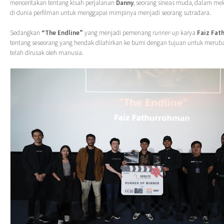
menceritakan tentang kisah perjalanan
Danny
, seorang sineas muda, dalam mel
di dunia perfilman untuk menggapai mimpinya menjadi seorang sutradara.
Sedangkan
“The Endline”
yang menjadi pemenang
runner-up
karya
Faiz Fat
tentang seseorang yang hendak dilahirkan ke bumi dengan tujuan untuk merub
telah dirusak oleh manusia.