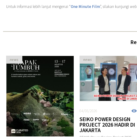
Untuk informasi lebih lanjut mengenai “
One Minute Film
”, silakan kunjungi
web
Re
news
news
04/08/2026
SEIKO POWER DESIGN
PROJECT 2026 HADIR DI
JAKARTA