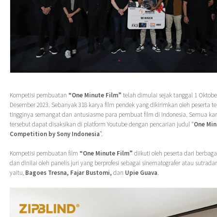
Kompetisi pembuatan
“One Minute Film”
telah dimulai sejak tanggal 1 Oktobe
Desember 2023. Sebanyak 318 karya film pendek yang dikirimkan oleh peserta 
tingginya semangat dan antusiasme para pembuat film di Indonesia. Semua kar
tersebut dapat disaksikan di platform Youtube dengan pencarian judul “
One Min
Competition by
Sony Indonesia
”.
Kompetisi pembuatan film
“One Minute Film”
diikuti oleh peserta dari berbag
dan dinilai oleh panelis juri yang berprofesi sebagai sinematografer atau sutradar
yaitu,
Bagoes Tresna, Fajar Bustomi,
dan
Upie Guava
.