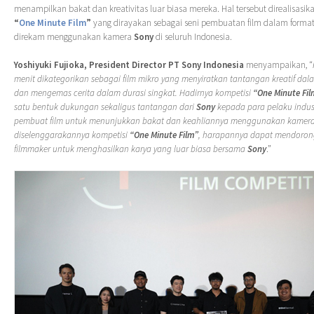
menampilkan bakat dan kreativitas luar biasa mereka. Hal tersebut direalisasik
“
One Minute Film
”
yang dirayakan sebagai seni pembuatan film dalam format
direkam menggunakan kamera
Sony
di seluruh Indonesia.
Yoshiyuki Fujioka, President Director PT Sony Indonesia
menyampaikan, “
menit dikategorikan sebagai film mikro yang menyiratkan tantangan kreatif d
dan mengemas cerita dalam durasi singkat. Hadirnya kompetisi
“One Minute Fil
satu bentuk dukungan sekaligus tantangan dari
Sony
kepada para pelaku indust
pembuat film untuk menunjukkan bakat dan keahliannya menggunakan kamer
diselenggarakannya kompetisi
“One Minute Film”
, harapannya dapat mendoron
filmmaker untuk menghasilkan karya yang luar biasa bersama
Sony
.”