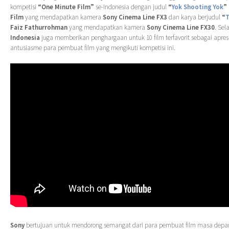
kompetisi
“One Minute Film”
se-Indonesia dengan judul
“
Yok Shooting Yok
”
Film
yang mendapatkan kamera
Sony Cinema Line FX3
dan karya berjudul
“
T
Faiz Fathurrohman
yang mendapatkan kamera
Sony Cinema Line FX30
. Sel
Indonesia
juga memberikan penghargaan untuk 10 film terfavorit sebagai apresi
antusiasme para pembuat film yang mengikuti kompetisi ini.
Sony
bertujuan untuk mendorong semangat dari para pembuat film masa depan