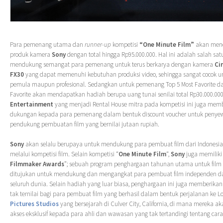
Para pemenang utama dan
runner-up
kompetisi
“One Minute Film”
akan mene
produk kamera
Sony
dengan total hingga Rp95.000.000. Hal ini adalah salah sa
mendukung semangat para pemenang untuk terus berkarya dengan kamera
Ci
FX30
yang dapat memenuhi kebutuhan produksi video, sehingga sangat cocok u
pemula maupun profesional. Sedangkan untuk pemenang Top 5 Most Favorite da
Favorite akan mendapatkan hadiah berupa uang tunai senilai total Rp30.000.00
Entertainment
yang menjadi Rental House mitra pada kompetisi ini juga memb
dukungan kepada para pemenang dalam bentuk discount voucher untuk penyew
pendukung pembuatan film yang bernilai jutaan rupiah.
Sony
akan selalu berupaya untuk mendukung para pembuat film dari Indonesia
melalui kompetisi film. Selain kompetisi “
One Minute Film
“,
Sony
juga memiliki
Filmmaker Awards
”; sebuah program penghargaan tahunan utama untuk film
ditujukan untuk mendukung dan mengangkat para pembuat film independen dan
seluruh dunia. Selain hadiah yang luar biasa, penghargaan ini juga memberik
tak ternilai bagi para pembuat film yang berhasil dalam bentuk perjalanan ke L
Pictures Studios
yang bersejarah di Culver City, California, di mana mereka
akses eksklusif kepada para ahli dan wawasan yang tak tertandingi tentang cara k