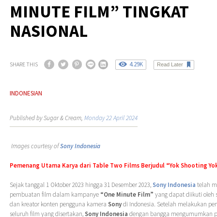
MINUTE FILM” TINGKAT
NASIONAL
4.29K
SHARE THIS
Read Later
INDONESIAN
Published by Sugar & Cream,
Monday 22 April 2024
Images courtesy of
Sony Indonesia
Pemenang Utama Karya dari Table Two Films Berjudul “Yok Shooting Yo
Sejak tanggal 1 Oktober 2023 hingga 31 Desember 2023,
Sony Indonesia
telah m
pembuatan film dalam kampanye
“One Minute Film”
yang dapat diikuti oleh
dan kreator konten pengguna kamera
Sony
di Indonesia. Setelah melakukan pen
seluruh film yang disertakan,
Sony Indonesia
dengan bangga mengumumkan p