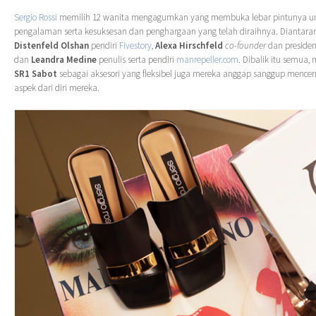
Sergio Rossi
memilih 12 wanita mengagumkan yang membuka lebar pintunya un
pengalaman serta kesuksesan dan penghargaan yang telah diraihnya. Diantar
Distenfeld Olshan
pendiri
Fivestory
,
Alexa Hirschfeld
co-founder
dan presiden
dan
Leandra Medine
penulis serta pendiri
manrepeller.com
. Dibalik itu semua
SR1 Sabot
sebagai aksesori yang fleksibel juga mereka anggap sanggup menc
aspek dari diri mereka.