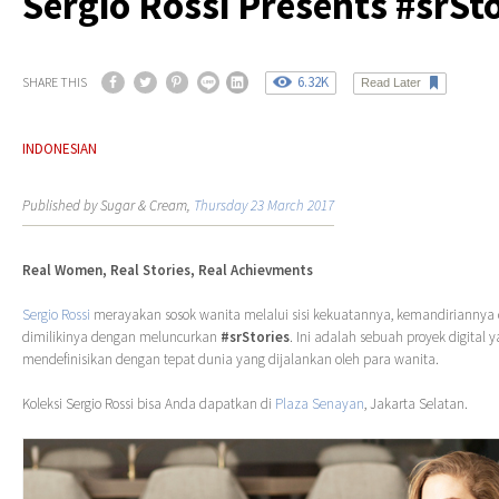
Sergio Rossi Presents #srSto
6.32K
SHARE THIS
Read Later
INDONESIAN
Published by Sugar & Cream,
Thursday 23 March 2017
Real Women, Real Stories, Real Achievments
Sergio Rossi
merayakan sosok wanita melalui sisi kekuatannya, kemandiriannya
dimilikinya dengan meluncurkan
#srStories
. Ini adalah sebuah proyek digital 
mendefinisikan dengan tepat dunia yang dijalankan oleh para wanita.
Koleksi Sergio Rossi bisa Anda dapatkan di
Plaza Senayan
, Jakarta Selatan.