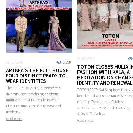
29/07/2026
31/07/2026
2.39K
TOTON CLOSES MULIA I
ARTKEA'S THE FULL HOUSE:
FASHION WITH KALA, A
FOUR DISTINCT READY-TO-
MEDITATION ON CHANGE
WEAR IDENTITIES
IDENTITY AND RENEWAL
The Full House, ARTKEA transforms
TOTON 2027: KALA explores time as
diversity into its defining aesthetic,
force that shapes human existence,
uniting four distinct ready-to-wear
marking Toton Januar's latest
identities into one cohesive vision of
collection presented as the closing
modern...
show of Mulia in...
read more
read more