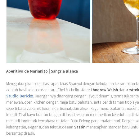
Aperitivo de Marianito | Sangria Blanca
Menggabungkan identitas tapas khas Spanyol dengan keindahan ketrampilan ker
adalah hasil kolaborasi antara Chef Michelin-starred
Andrew Walsh
dan
arsite
Studio Derickx
. Ruangannya dirancang dengan layout dinamis, termasuk centr
menawan, open kitchen dengan meja batu pahatan, serta bar di taman tropis yang
seperti batu vulkanik, keramik artisanal, dan aksen kayu menciptakan atmosfer
imersif. Tirai kayu buatan tangan di fasad restoran memberikan keteduhan di s
menjadi landmark bercahaya di Jalan Batu Bolong pada malam hari. Dengan 
kehangatan, elegansi, dan tekstur, desain
Sazón
menetapkan standar baru unt
bersantap di Bali.