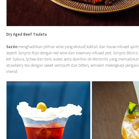
Dry Aged Beef Txuleta
Sazón
menghadirkan pilihan wine yang ekslusif, koktail, dan house-infused spir
seperti
Sangria Roja
dengan red wine dan rosemary-infused port,
Sangria Blanca
teh Sakura, lychee dan tonic water, serta
Aperitivo de Marianito
yang memadukan 
strawberry tea dengan sweet vermouth dan bitters, semakin melengkapi penga
imersif.