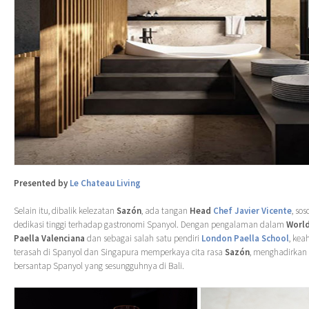
Presented by
Le Chateau Living
Selain itu, dibalik kelezatan
Sazón
, ada tangan
Head
Chef Javier Vicente
, so
dedikasi tinggi terhadap gastronomi Spanyol. Dengan pengalaman dalam
Worl
Paella Valenciana
dan sebagai salah satu pendiri
London Paella School
, kea
terasah di Spanyol dan Singapura memperkaya cita rasa
Sazón
, menghadirka
bersantap Spanyol yang sesungguhnya di Bali.