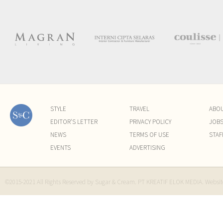
STYLE
TRAVEL
ABO
EDITOR'S LETTER
PRIVACY POLICY
JOB
NEWS
TERMS OF USE
STAF
EVENTS
ADVERTISING
©2015-2021 All Rights Reserved by Sugar & Cream. PT KREATIF ELOK MEDIA. Websi