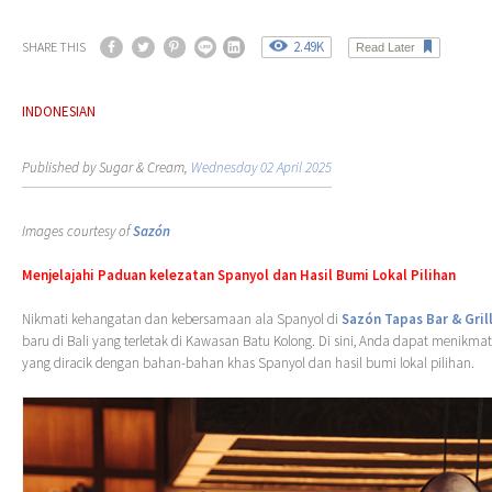
2.49K
SHARE THIS
Read Later
INDONESIAN
Published by Sugar & Cream,
Wednesday 02 April 2025
Images courtesy of
Sazón
Menjelajahi Paduan kelezatan Spanyol dan Hasil Bumi Lokal Pilihan
Nikmati kehangatan dan kebersamaan ala Spanyol di
Sazón
Tapas Bar & Gril
baru di Bali yang terletak di Kawasan Batu Kolong. Di sini, Anda dapat menikma
yang diracik dengan bahan-bahan khas Spanyol dan hasil bumi lokal pilihan.