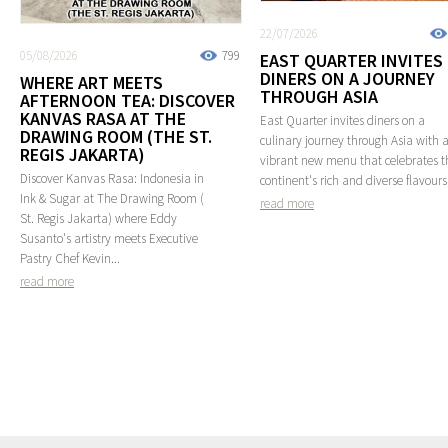
22/07/2026
05/08/2026
799
EAST QUARTER INVITES
DINERS ON A JOURNEY
WHERE ART MEETS
THROUGH ASIA
AFTERNOON TEA: DISCOVER
KANVAS RASA AT THE
East Quarter invites diners on a
DRAWING ROOM (THE ST.
culinary journey through Asia with 
REGIS JAKARTA)
vibrant new menu that celebrates t
Discover Kanvas Rasa: Indonesia in
continent's rich and diverse flavours
Ink & Sugar at The Drawing Room (
read more
St. Regis Jakarta) where Eddy
Susanto's artistry meets Executive
Pastry Chef Kevin...
read more