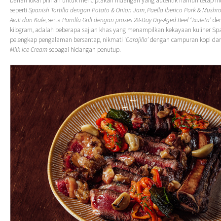
bahan lokal pilihan untuk menciptakan hidangan yang autentik namun tetap in
seperti
Spanish Tortilla
dengan Potato & Onion Jam
,
Paella Iberico Pork & Mushr
Aioli dan Kale
, serta
Parrilla Grill dengan proses 28-Day Dry-Aged Beef ‘Txuleta’
de
kilogram, adalah beberapa sajian khas yang menampilkan kekayaan kuliner Spa
pelengkap pengalaman bersantap, nikmati ‘
Carajillo’
dengan campuran kopi dan 
Milk Ice Cream
sebagai hidangan penutup.