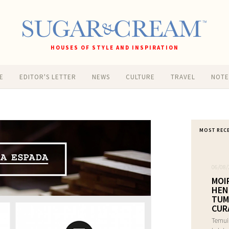
HOUSES OF STYLE AND INSPIRATION
E
EDITOR'S LETTER
NEWS
CULTURE
TRAVEL
NOT
MOST REC
06/08/
MOI
HEN
TUM
CUR
Temui