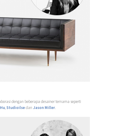
aborasi dengan beberapa desainer ternama seperti
&Hu
,
Studioilse
dan
Jason Miller
.