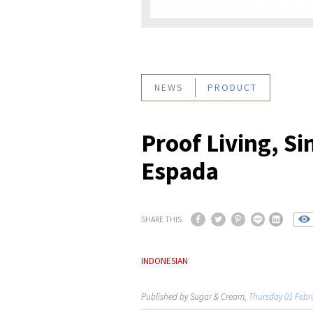
NEWS
PRODUCT
Proof Living, Si
Espada
SHARE THIS
INDONESIAN
Published by Sugar & Cream,
Thursday 01 Febr