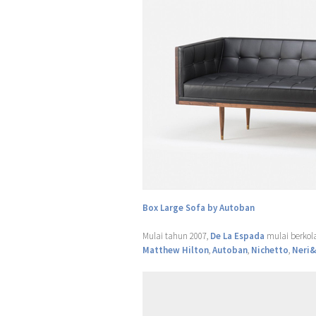
Box Large Sofa by Autoban
Mulai tahun 2007,
De La Espada
mulai berkol
Matthew Hilton
,
Autoban
,
Nichetto
,
Neri