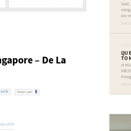
Sakit 
menga
dan re
read m
05/08/
QU 
ngapore – De La
TO 
At Mil
DRESS 
throug
read m
4.07K
Read Later
uary 2018