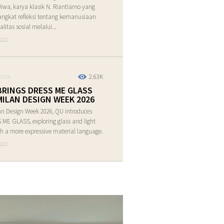
Jiwa, karya klasik N. Riantiarno yang
ngkat refleksi tentang kemanusiaan
alitas sosial melalui...
ore
2.63K
2026
BRINGS DRESS ME GLASS
MILAN DESIGN WEEK 2026
an Design Week 2026, QU introduces
ME GLASS, exploring glass and light
h a more expressive material language.
ore