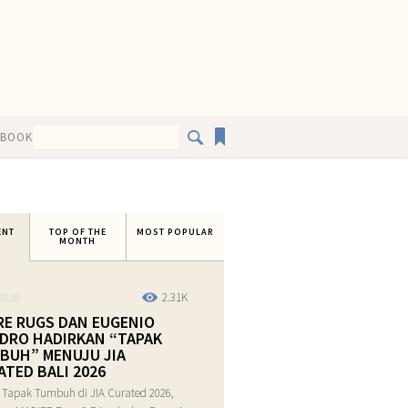
EBOOK
ENT
TOP OF THE
MOST POPULAR
MONTH
2.31K
2026
RE RUGS DAN EUGENIO
DRO HADIRKAN “TAPAK
BUH” MENUJU JIA
ATED BALI 2026
 Tapak Tumbuh di JIA Curated 2026,