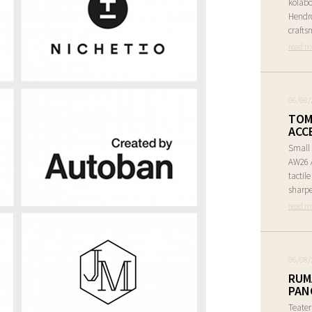
kolabo
Hendr
crafts
read m
06/08/
TOM
ACC
Small 
AW26 A
tactil
sharpe
read m
06/08/
RUM
PAN
Teate