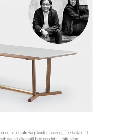
 orientasi desain yang kontemporer dan berbeda dari
h variasi alternatif bagi pencinta furnitur dan