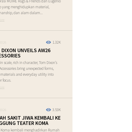
rasi MOIRE Rugs & Friends dan Eugenio
o yang menghidupkan material,
manship, dan alam dalam...
ore
1.32K
2026
 DIXON UNVEILS AW26
ESSORIES
in scale, rich in character, Tom Dixon’s
ccessories bring unexpected forms,
e materials and everyday utility into
r focus.
ore
3.53K
2026
AH SAKIT JIWA KEMBALI KE
GGUNG TEATER KOMA
r Koma kembali menghadirkan Rumah