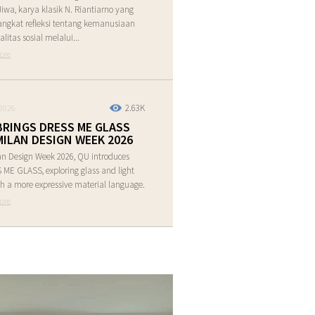
Jiwa, karya klasik N. Riantiarno yang
ngkat refleksi tentang kemanusiaan
alitas sosial melalui...
ore
2.63K
2026
BRINGS DRESS ME GLASS
MILAN DESIGN WEEK 2026
an Design Week 2026, QU introduces
ME GLASS, exploring glass and light
h a more expressive material language.
ore