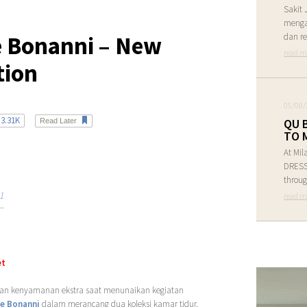
Sakit 
menga
e Bonanni – New
dan re
read m
tion
05/08/
3.31K
QU 
Read Later
TO 
At Mil
DRESS 
throug
21
read m
et
an kenyamanan ekstra saat menunaikan kegiatan
e Bonanni
dalam merancang dua koleksi kamar tidur.