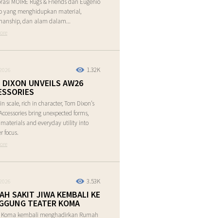
rasi MOIRE Rugs & Friends dan Eugenio
o yang menghidupkan material,
manship, dan alam dalam...
ore
1.32K
2026
 DIXON UNVEILS AW26
ESSORIES
in scale, rich in character, Tom Dixon’s
ccessories bring unexpected forms,
e materials and everyday utility into
r focus.
ore
3.53K
2026
AH SAKIT JIWA KEMBALI KE
GGUNG TEATER KOMA
r Koma kembali menghadirkan Rumah