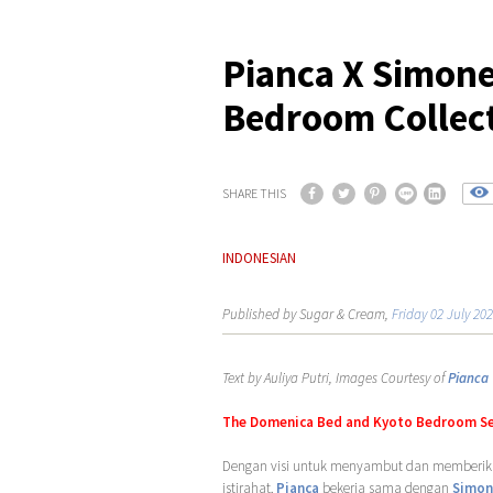
Pianca X Simon
Bedroom Collec
SHARE THIS
INDONESIAN
Published by Sugar & Cream,
Friday 02 July 20
Text by Auliya Putri, Images Courtesy of
Pianca
The Domenica Bed and Kyoto Bedroom S
Dengan visi untuk menyambut dan memberik
istirahat,
Pianca
bekerja sama dengan
Simon