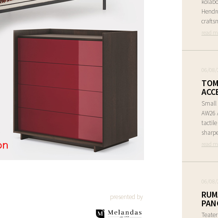
kolabo
Hendr
crafts
read m
06/08/
TOM
ACC
Small 
AW26 A
tactil
sharpe
read m
06/08/
RUM
presented by
PAN
Teate