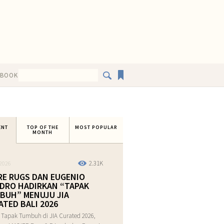
EBOOK
ENT
TOP OF THE
MOST POPULAR
MONTH
2.31K
2026
RE RUGS DAN EUGENIO
DRO HADIRKAN “TAPAK
BUH” MENUJU JIA
ATED BALI 2026
 Tapak Tumbuh di JIA Curated 2026,