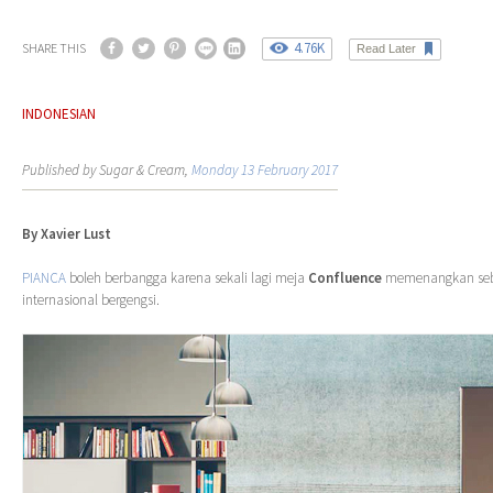
4.76K
SHARE THIS
Read Later
INDONESIAN
Published by Sugar & Cream,
Monday 13 February 2017
By Xavier Lust
PIANCA
boleh berbangga karena sekali lagi meja
Confluence
memenangkan seb
internasional bergengsi.