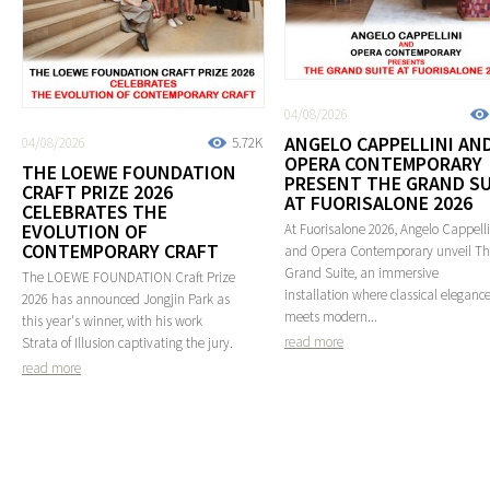
04/08/2026
ANGELO CAPPELLINI AN
04/08/2026
5.72K
OPERA CONTEMPORARY
THE LOEWE FOUNDATION
PRESENT THE GRAND SU
CRAFT PRIZE 2026
AT FUORISALONE 2026
CELEBRATES THE
EVOLUTION OF
At Fuorisalone 2026, Angelo Cappelli
CONTEMPORARY CRAFT
and Opera Contemporary unveil T
Grand Suite, an immersive
The LOEWE FOUNDATION Craft Prize
installation where classical eleganc
2026 has announced Jongjin Park as
meets modern...
this year's winner, with his work
read more
Strata of Illusion captivating the jury.
read more