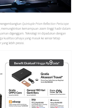
engembangkan
Quintuple Prism Reflection Periscope
yang memungkinkan kemampuan zoom tinggi hadir dalam
yaman digenggam. Teknologi ini dipadukan dengan
a kualitas cahaya yang masuk ke sensor tetap
yang lebih presisi.