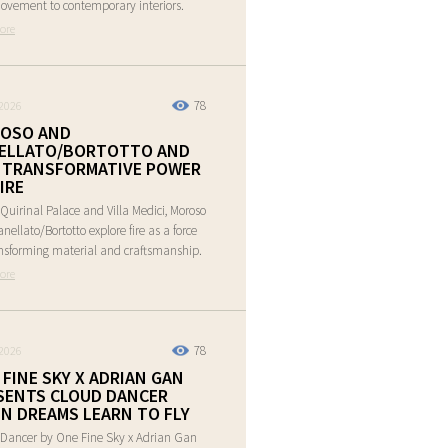
vement to contemporary interiors.
ore
78
2026
OSO AND
ELLATO/BORTOTTO AND
 TRANSFORMATIVE POWER
IRE
 Quirinal Palace and Villa Medici, Moroso
nellato/Bortotto explore fire as a force
ansforming material and craftsmanship.
ore
78
2026
 FINE SKY X ADRIAN GAN
SENTS CLOUD DANCER
N DREAMS LEARN TO FLY
Dancer by One Fine Sky x Adrian Gan