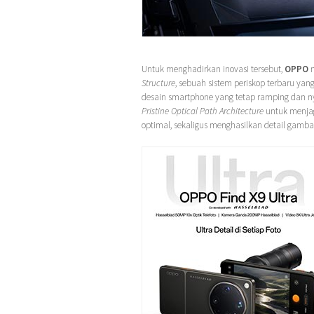
Untuk menghadirkan inovasi tersebut,
OPPO
m
Structure
, sebuah sistem periskop terbaru 
desain smartphone yang tetap ramping dan n
Pristine Optical Path Architecture
untuk menjag
optimal, sekaligus menghasilkan detail gambar 