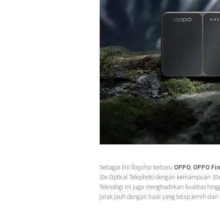
Sebagai lini
flagship
terbaru
OPPO
,
OPPO Fin
10x Optical Telephoto dengan kemampuan 10x 
Teknologi ini juga menghadirkan kualitas hin
jarak jauh dengan hasil yang tetap jernih dan 