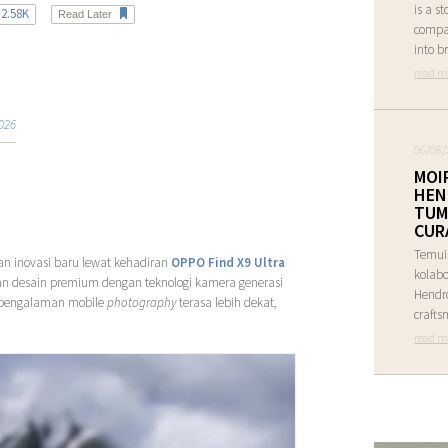
is a s
2.58K
Read Later
compas
into br
read m
026
06/08/
MOI
HEN
TUM
CUR
Temui
n inovasi baru lewat kehadiran
OPPO Find X9 Ultra
kolabo
an desain premium dengan teknologi kamera generasi
Hendr
a pengalaman mobile
photography
terasa lebih dekat,
crafts
read m