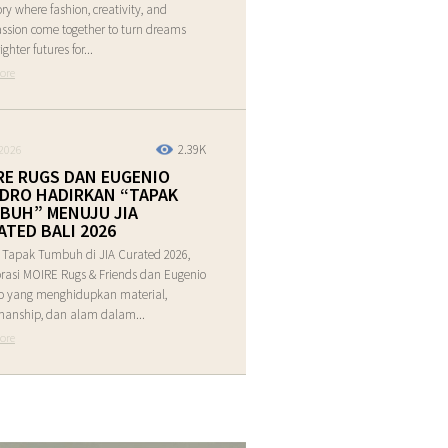
tory where fashion, creativity, and
sion come together to turn dreams
ighter futures for...
ore
2.39K
2026
RE RUGS DAN EUGENIO
DRO HADIRKAN “TAPAK
BUH” MENUJU JIA
ATED BALI 2026
 Tapak Tumbuh di JIA Curated 2026,
rasi MOIRE Rugs & Friends dan Eugenio
o yang menghidupkan material,
manship, dan alam dalam...
ore