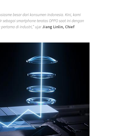
usiasme besar dari konsumen Indonesia. Kini, kami
ir sebagai smartphone teratas OPPO saat ini dengan
pertama di industri,”
ujar
Jiang Linlin, Chief