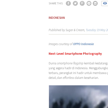
SHARE THIS
INDONESIAN
Published by Sugar & Cream,
Tuesday 19 May 2
Images courtesy of
OPPO Indonesia
Next-Level Smartphone Photography
Dunia
smartphone flagship
kembali kedatanga
yang segera hadir di Indonesia. Menggabungk
terbaru, perangkat ini hadir untuk membaw
detail, dan
effortless
dalam keseharian.