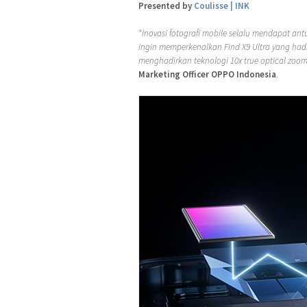
Presented by
Coulisse | INK
“Inovasi fotografi mobile selalu mendapat ant
ingin memperkenalkan Find X9 Ultra yang had
menghadirkan teknologi 10x true optical zoom 
Marketing Officer OPPO Indonesia
.