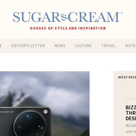
HOUSES OF STYLE AND INSPIRATION
E
EDITOR'S LETTER
NEWS
CULTURE
TRAVEL
NOT
MOST REC
10/08/
BIZ
THR
DES
Bizzot
and He