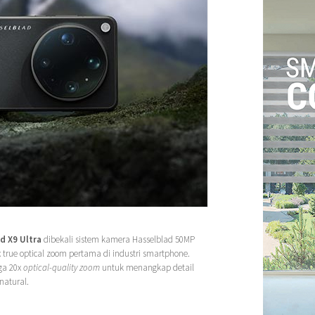
d X9 Ultra
dibekali sistem kamera Hasselblad 50MP
true optical zoom pertama di industri smartphone.
gga 20x
optical-quality zoom
untuk menangkap detail
natural.