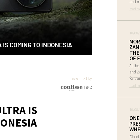
and mo
read m
10/08/
MOR
ZAN
THE
OF F
At the
and Za
for tr
presented by
read m
LTRA IS
10/08/
ONE
DONESIA
PRE
WHE
Cloud 