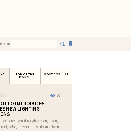
EBOOK
ENT
TOP OF THE
MOST POPULAR
MONTH
70
2026
ZOTTO INTRODUCES
EE NEW LIGHTING
IGNS
to explores light through Wellen, Alken,
rent, bringing warmth, sculptural form,