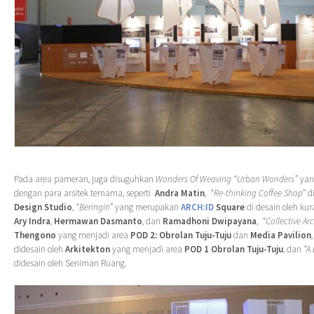
Pada area pameran, juga disuguhkan
Wonders Of Weaving “Urban Wonders”
yan
dengan para arsitek ternama, seperti
Andra Matin
,
“Re-thinking Coffee Shop”
di
Design Studio
,
“Beringin”
yang merupakan
ARCH:ID
Square
di desain oleh kur
Ary Indra
,
Hermawan Dasmanto
, dan
Ramadhoni Dwipayana
,
“Collective Ar
Thengono
yang menjadi area
POD 2: Obrolan Tuju-Tuju
dan
Media Pavilion
didesain oleh
Arkitekton
yang menjadi area
POD 1 Obrolan Tuju-Tuju
, dan
“A
didesain oleh Seniman Ruang.