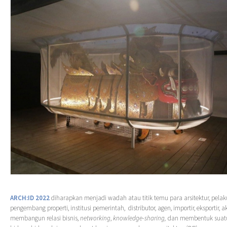
ARCH:ID 2022
diharapkan menjadi wadah atau titik temu para arsitektur, pelaku
pengembang properti, institusi pemerintah, distributor, agen, importir, eksportir, 
membangun relasi bisnis,
networking
,
knowledge-sharing,
dan membentuk suatu