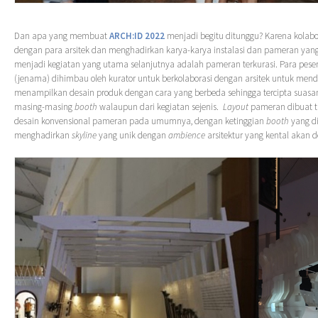
Dan apa yang membuat
ARCH:ID 2022
menjadi begitu ditunggu? Karena kolabo
dengan para arsitek dan menghadirkan karya-karya instalasi dan pameran yang
menjadi kegiatan yang utama selanjutnya adalah pameran terkurasi. Para pes
(jenama) dihimbau oleh kurator untuk berkolaborasi dengan arsitek untuk men
menampilkan desain produk dengan cara yang berbeda sehingga tercipta suasa
masing-masing
booth
walaupun dari kegiatan sejenis.
Layout
pameran dibuat t
desain konvensional pameran pada umumnya, dengan ketinggian
booth
yang di
menghadirkan
skyline
yang unik dengan
ambience
arsitektur yang kental akan d