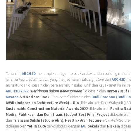
Tahun ini,
ARCH:ID
menampilkan ragam produk arsitektur dan building material 
jenama
Featured Exhibition
, yang menjadi salah satu
signature
dari
ARCH:ID
me
arsitektur dan di desain oleh para arsitek, instalasi unik dan kayak estetika ini, se
ARCH:ID 2022
“
Beriringan dalam Kebersamaan
”
didesain oleh
Imron Yusuf (I
Awards
& 4 Nations Book
“Incubator”
didesain oleh
Budi Pradono (Budi Pr
IAWR (Indonesian Architecture Week) – Rio
didesain oleh Dedi Wahyudi (LAB
Sustainable Construction Material Awards 2022
didesain oleh
Panitia Nas
Media, Publikasi, dan Kemitraan
,
Student Best Final Project
didesain ole
dan
Trianzani Sulshi (Studio Aliri)
,
Health x Architecture
:
How Architecture
didesain oleh
YAHINTARA
berkolaborasi dengan
IAI
,
Sekala
dan
Niskala
didesa