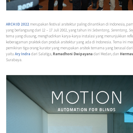
ARCH:ID 2022
merupakan festival arsitektur paling dinantikan di Indonesia, p
yang berlangsung dari 12 – 17 Juli 2002, yang tahun ini
Sebentang, Serentang, S
tema yang diusung, menghadirkan karya-karya instalasi yang menunjukkan refle
keberagaman praktek dan produk arsitektur yang ada di Indonesia. Tema ini me
pemikiran tiga orang kurator yang merupakan arsitek ternama yang berasal dar
yaitu
Ary Indra
dari Salatiga,
Ramadhoni Dwipayana
dari Medan, dan
Herma
Surabaya.