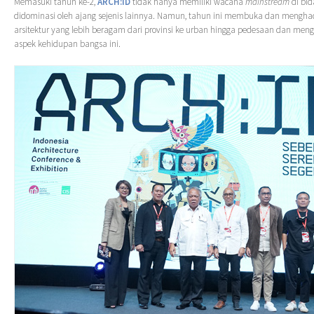
Memasuki tahun ke-2,
ARCH:ID
tidak hanya memiliki wacana
mainstream
di bid
didominasi oleh ajang sejenis lainnya. Namun, tahun ini membuka dan mengha
arsitektur yang lebih beragam dari provinsi ke urban hingga pedesaan dan m
aspek kehidupan bangsa ini.