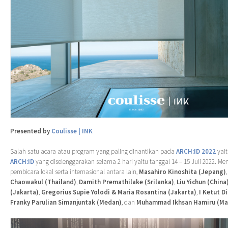
Presented by
Coulisse | INK
Salah satu acara atau program yang paling dinantikan pada
ARCH:ID 2022
yai
ARCH:ID
yang diselenggarakan selama 2 hari yaitu tanggal 14 – 15 Juli 2022. M
pembicara lokal serta internasional antara lain,
Masahiro Kinoshita (Jepang)
Chaowakul (Thailand)
,
Damith Premathilake (Srilanka)
,
Liu Yichun (China
(Jakarta)
,
Gregorius Supie Yolodi & Maria Rosantina (Jakarta)
,
I Ketut D
Franky Parulian Simanjuntak (Medan)
, dan
Muhammad Ikhsan Hamiru (Mak