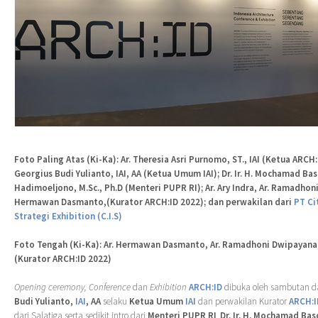
Foto Paling Atas (Ki-Ka): Ar. Theresia Asri Purnomo, ST., IAI (Ketua ARCH:I
Georgius Budi Yulianto, IAI, AA (Ketua Umum IAI); Dr. Ir. H. Mochamad Ba
Hadimoeljono, M.Sc., Ph.D (Menteri PUPR RI); Ar. Ary Indra, Ar. Ramadhon
Hermawan Dasmanto,(Kurator ARCH:ID 2022); dan perwakilan dari
PT Ci
Strategi Exhibition (C.I.S)
Foto Tengah (Ki-Ka):
Ar. Hermawan Dasmanto, Ar. Ramadhoni Dwipayana
(Kurator ARCH:ID 2022)
Opening ceremony, Conference
dan
Exhibition
ARCH:ID
dibuka oleh sambutan d
Budi Yulianto,
IAI
, AA
selaku
Ketua Umum
IAI
dan perwakilan Kurator
ARCH:I
dari Salatiga serta sedikit intro dari
Menteri PUPR RI
,
Dr. Ir. H. Mochamad Bas