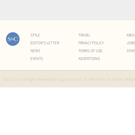
STYLE
TRAVEL
ABO
EDITOR'S LETTER
PRIVACY POLICY
JOB
NEWS
TERMS OF USE
STAF
EVENTS
ADVERTISING
©2015-2021 All Rights Reserved by Sugar & Cream. PT KREATIF ELOK MEDIA. Websi