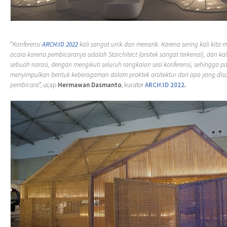
“
Konferensi
ARCH:ID 2022
kali sangat unik dan menarik. Karena sering kali kita 
acara karena pembicaranya adalah Starchitect (arsitek sangat terkenal), dan kali
sebuah narasi, dengan mengikuti seluruh rangkaian sesi konferensi, sehingga p
menyimpulkan bentuk keberagaman dalam praktek arsitektur dari apa yang di
pembicara
”, ucap
Hermawan Dasmanto
, kurator
ARCH:ID 2022
.