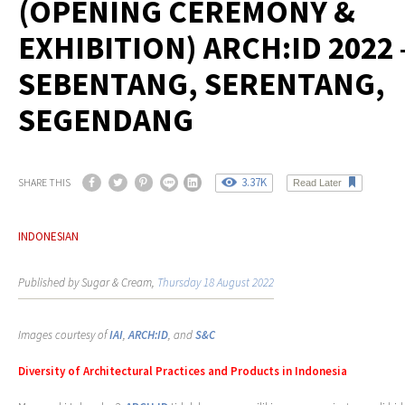
(OPENING CEREMONY &
EXHIBITION) ARCH:ID 2022 
SEBENTANG, SERENTANG,
SEGENDANG
3.37K
SHARE THIS
Read Later
INDONESIAN
Published by Sugar & Cream,
Thursday 18 August 2022
Images courtesy of
IAI
,
ARCH:ID
, and
S&C
Diversity of Architectural Practices and Products in Indonesia