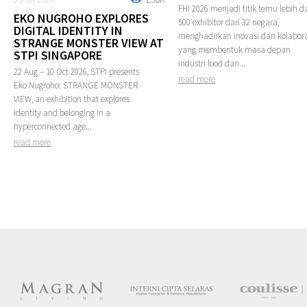
FHI 2026 menjadi titik temu lebih da
EKO NUGROHO EXPLORES
500 exhibitor dari 32 negara,
DIGITAL IDENTITY IN
menghadirkan inovasi dan kolabora
STRANGE MONSTER VIEW AT
yang membentuk masa depan
STPI SINGAPORE
industri food dan...
22 Aug – 10 Oct 2026, STPI presents
read more
Eko Nugroho: STRANGE MONSTER
VIEW, an exhibition that explores
identity and belonging in a
hyperconnected age...
read more