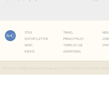
STYLE
TRAVEL
ABO
EDITOR'S LETTER
PRIVACY POLICY
JOB
NEWS
TERMS OF USE
STAF
EVENTS
ADVERTISING
©2015-2021 All Rights Reserved by Sugar & Cream. PT KREATIF ELOK MEDIA. Websi