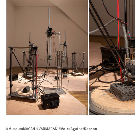
#MuseumMACAN #VARMACAN #VoiceAgainstReason