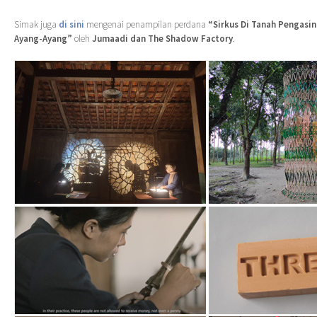
Simak juga
di sini
mengenai penampilan perdana
“Sirkus Di Tanah Pengasi
Ayang-Ayang”
oleh
Jumaadi dan The Shadow Factory
.