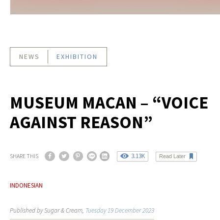
NEWS
EXHIBITION
MUSEUM MACAN – “VOICE
AGAINST REASON”
3.13K
SHARE THIS
Read Later
INDONESIAN
Published by Sugar & Cream,
Tuesday 19 December 2023