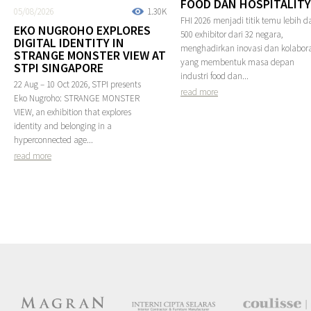
FOOD DAN HOSPITALITY
05/08/2026
1.30K
FHI 2026 menjadi titik temu lebih da
EKO NUGROHO EXPLORES
500 exhibitor dari 32 negara,
DIGITAL IDENTITY IN
menghadirkan inovasi dan kolabora
STRANGE MONSTER VIEW AT
yang membentuk masa depan
STPI SINGAPORE
industri food dan...
22 Aug – 10 Oct 2026, STPI presents
read more
Eko Nugroho: STRANGE MONSTER
VIEW, an exhibition that explores
identity and belonging in a
hyperconnected age...
read more