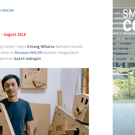
m MACAN
 – August 2018
ng Garden
’ karya
Entang Wiharso
berhasil menarik
tahun ini
Museum MACAN
kembali mengadakan
seniman
Gatot Indrajati
.