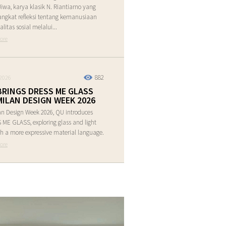
Jiwa, karya klasik N. Riantiarno yang
ngkat refleksi tentang kemanusiaan
alitas sosial melalui...
ore
882
2026
BRINGS DRESS ME GLASS
MILAN DESIGN WEEK 2026
an Design Week 2026, QU introduces
ME GLASS, exploring glass and light
h a more expressive material language.
ore