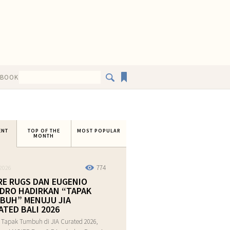
EBOOK
ENT
TOP OF THE
MOST POPULAR
MONTH
774
2026
RE RUGS DAN EUGENIO
DRO HADIRKAN “TAPAK
BUH” MENUJU JIA
ATED BALI 2026
 Tapak Tumbuh di JIA Curated 2026,