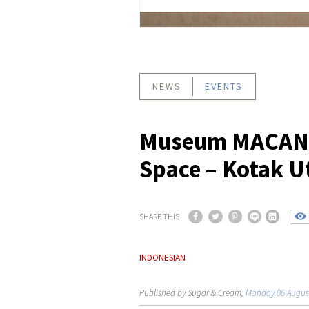
NEWS
EVENTS
Museum MACAN C
Space – Kotak U
SHARE THIS
INDONESIAN
Published by Sugar & Cream,
Monday 06 Augus