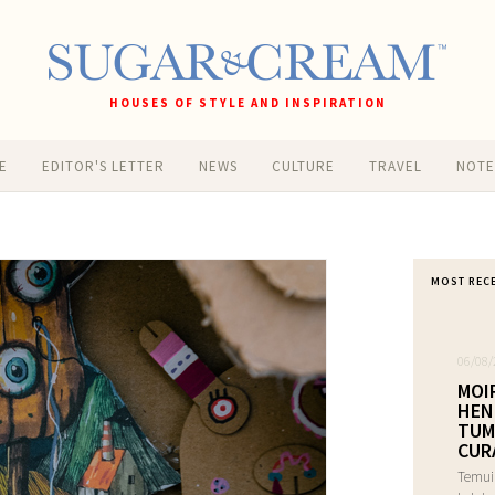
HOUSES OF STYLE AND INSPIRATION
E
EDITOR'S LETTER
NEWS
CULTURE
TRAVEL
NOT
MOST REC
06/08/
MOI
HEN
TUM
CUR
Temui