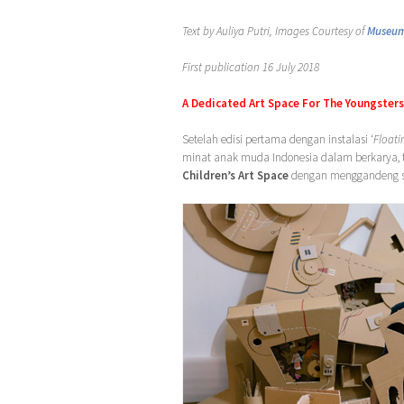
Text by Auliya Putri, Images Courtesy of
Museu
First publication 16 July 2018
A Dedicated Art Space For The Youngsters
Setelah edisi pertama dengan instalasi ‘
Floati
minat anak muda Indonesia dalam berkarya, 
Children’s Art Space
dengan menggandeng 