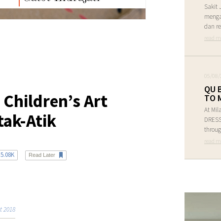
Sakit 
menga
dan re
read m
05/08/
QU 
hildren’s Art
TO 
At Mil
tak-Atik
DRESS 
throug
read m
5.08K
Read Later
t 2018