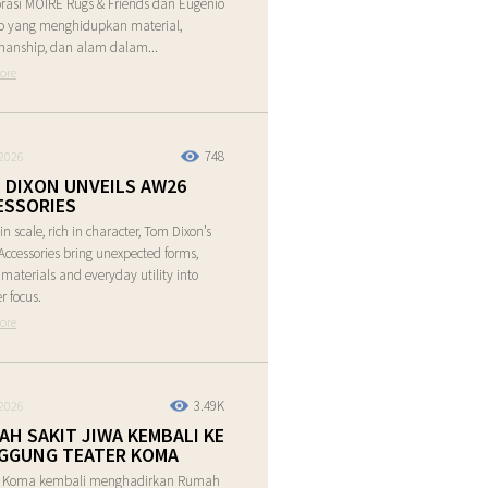
rasi MOIRE Rugs & Friends dan Eugenio
o yang menghidupkan material,
manship, dan alam dalam...
ore
748
2026
 DIXON UNVEILS AW26
ESSORIES
in scale, rich in character, Tom Dixon’s
ccessories bring unexpected forms,
e materials and everyday utility into
r focus.
ore
3.49K
2026
AH SAKIT JIWA KEMBALI KE
GGUNG TEATER KOMA
r Koma kembali menghadirkan Rumah