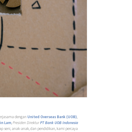
kerjasama dengan
United Overseas Bank (UOB)
,
in Lam
,
Presiden Direktur
PT Bank UOB Indonesia
p seni, anak-anak, dan pendidikan, kami percaya