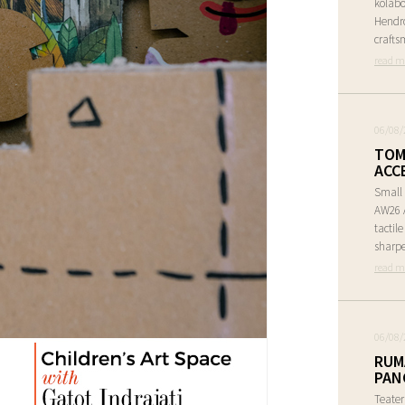
kolabo
Hendr
crafts
read m
06/08/
TOM
ACC
Small 
AW26 A
tactil
sharpe
read m
06/08/
RUM
PAN
Teate