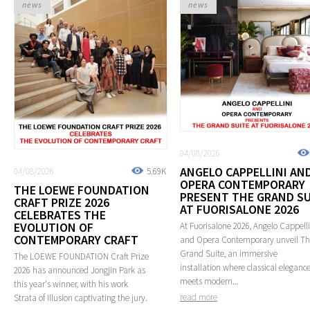
news
news
04/08/2026
ANGELO CAPPELLINI AN
04/08/2026
5.69K
OPERA CONTEMPORARY
THE LOEWE FOUNDATION
PRESENT THE GRAND SU
CRAFT PRIZE 2026
AT FUORISALONE 2026
CELEBRATES THE
EVOLUTION OF
At Fuorisalone 2026, Angelo Cappelli
CONTEMPORARY CRAFT
and Opera Contemporary unveil T
Grand Suite, an immersive
The LOEWE FOUNDATION Craft Prize
installation where classical eleganc
2026 has announced Jongjin Park as
meets modern...
this year's winner, with his work
read more
Strata of Illusion captivating the jury.