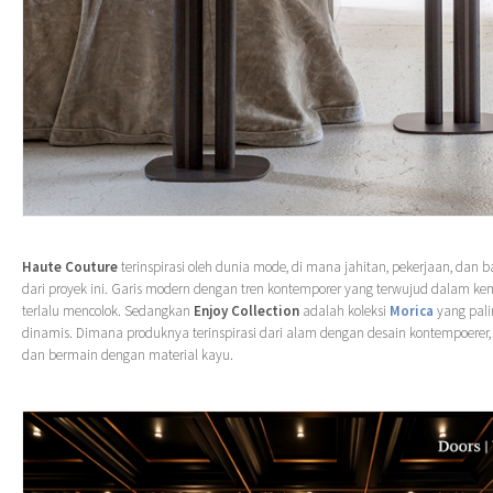
Haute Couture
terinspirasi oleh dunia mode, di mana jahitan, pekerjaan, dan b
dari proyek ini. Garis modern dengan tren kontemporer yang terwujud dalam k
terlalu mencolok. Sedangkan
Enjoy Collection
adalah koleksi
Morica
yang pali
dinamis. Dimana produknya terinspirasi dari alam dengan desain kontempoerer,
dan bermain dengan material kayu.