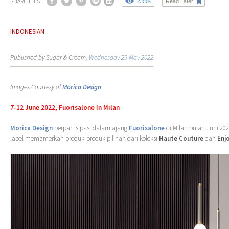
2.99K
SHARE THIS
Read Later
INDONESIAN
Published by Sugar & Cream,
Wednesday 25 May 2022
Images Courtesy of
Morica Design
7-12 June 2022, Fuorisalone In Milan
Morica Design
berpartisipasi dalam ajang
Fuorisalone
di Milan bulan Juni 202
label memamerkan produk-produk pilihan dari koleksi
Haute Couture
dan
Enj