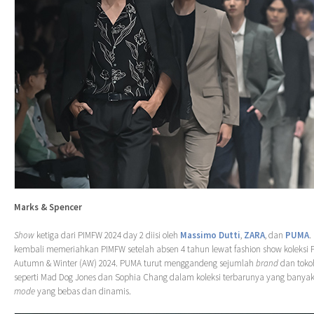
Marks & Spencer
Show
ketiga dari PIMFW 2024 day 2 diisi oleh
Massimo Dutti
,
ZARA
, dan
PUMA
.
kembali memeriahkan PIMFW setelah absen 4 tahun lewat fashion show koleks
Autumn & Winter (AW) 2024. PUMA turut menggandeng sejumlah
brand
dan tok
seperti Mad Dog Jones dan Sophia Chang dalam koleksi terbarunya yang bany
mode
yang bebas dan dinamis.