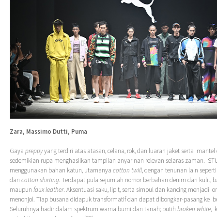
Zara, Massimo Dutti, Puma
Gaya
preppy
yang terdiri atas atasan, celana, rok, dan luaran jaket serta mante
sedemikian rupa menghasilkan tampilan anyar nan relevan selaras zaman. 
menggunakan bahan katun, utamanya
cotton twill
, dengan tenunan lain sepert
dan
cotton shirting.
Terdapat pula sejumlah nomor berbahan denim dan kulit, 
maupun
faux leather
. Aksentuasi saku, lipit, serta simpul dan kancing menjadi
menonjol. Tiap busana didapuk transformatif dan dapat dibongkar-pasang ke b
Seluruhnya hadir dalam spektrum warna bumi dan tanah; putih
broken white
, 