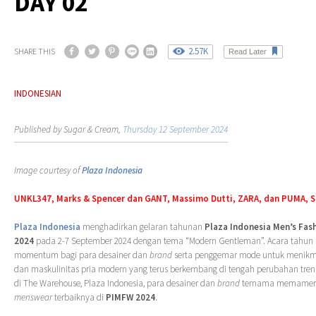
DAY 02
2.57K
SHARE THIS
Read Later
INDONESIAN
Published by Sugar & Cream,
Thursday 12 September 2024
Image courtesy of
Plaza Indonesia
UNKL347, Marks & Spencer dan GANT, Massimo Dutti, ZARA, dan PUMA, S
Plaza Indonesia
menghadirkan gelaran tahunan
Plaza Indonesia Men’s Fas
2024
pada 2-7 September 2024 dengan tema “Modern Gentleman”. Acara tahun 
momentum bagi para desainer dan
brand
serta penggemar mode untuk menikm
dan maskulinitas pria modern yang terus berkembang di tengah perubahan tren 
di The Warehouse, Plaza Indonesia, para desainer dan
brand
ternama memamerk
menswear
terbaiknya di
PIMFW 2024
.