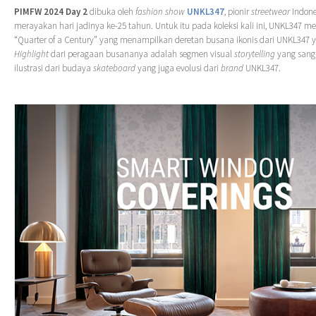
PIMFW 2024 Day 2
dibuka oleh
fashion show
UNKL347
, pionir
streetwear
Indone
merayakan hari jadinya ke-25 tahun. Untuk itu pada koleksi kali ini, UNKL347 
“Quarter of a Century” yang menampilkan deretan busana ikonis dari UNKL347 ya
Highlight
dari peragaan busananya adalah segmen visual
storytelling
yang sang
ilustrasi dari budaya
skateboard
yang juga evolusi dari
brand
UNKL347.