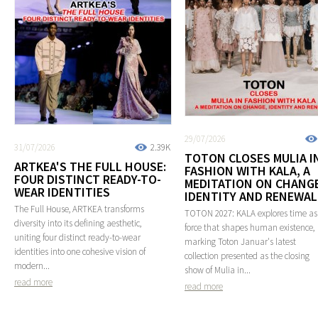
29/07/2026
31/07/2026
2.39K
TOTON CLOSES MULIA I
ARTKEA'S THE FULL HOUSE:
FASHION WITH KALA, A
FOUR DISTINCT READY-TO-
MEDITATION ON CHANGE
WEAR IDENTITIES
IDENTITY AND RENEWAL
The Full House, ARTKEA transforms
TOTON 2027: KALA explores time as
diversity into its defining aesthetic,
force that shapes human existence,
uniting four distinct ready-to-wear
marking Toton Januar's latest
identities into one cohesive vision of
collection presented as the closing
modern...
show of Mulia in...
read more
read more