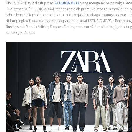
PIMFW 2024 Day 2 ditutup oleh
STUDIOMORAL
yang mengajak bernostalgia lewa
“Collection: 03”. STUDIOMORAL terinspirasi oleh pramuka sebagai simbol akan 
tahun formatif terhadap jati diri serta pola kerja kita sebagai manusia dewasa. 
didampingi oleh
duo protégé
dari departemen kreatif STUDIOMORAL: Perancang
Rusda, serta Penata Artistik, Stephen Tanius, meramu 42 tampilan bagi pria den
konsep
genderless
.