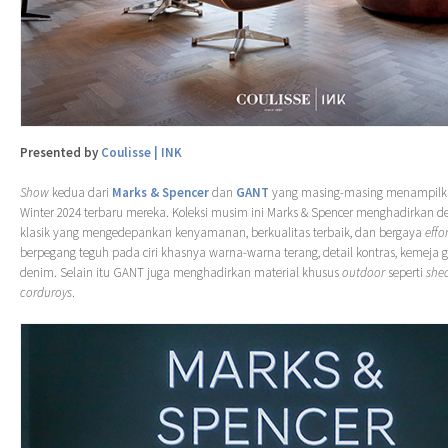
Presented by
Coulisse | INK
Show
kedua dari
Marks & Spencer
dan
GANT
yang masing-masing menampilka
Winter 2024 terbaru mereka. Koleksi musim ini Marks & Spencer menghadirkan d
klasik yang mengedepankan kenyamanan, berkualitas terbaik, dan bergaya
effo
berpegang teguh pada ciri khasnya warna-warna terang, detail kontras, kemeja gar
denim. Selain itu GANT juga menghadirkan material khusus
outdoor
seperti
shea
corduroys
.