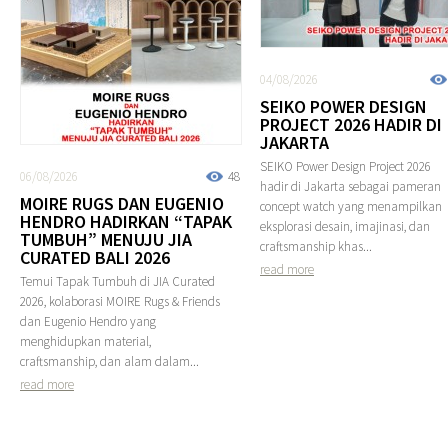
04/08/2026
SEIKO POWER DESIGN
PROJECT 2026 HADIR DI
JAKARTA
SEIKO Power Design Project 2026
06/08/2026
48
hadir di Jakarta sebagai pameran
MOIRE RUGS DAN EUGENIO
concept watch yang menampilkan
HENDRO HADIRKAN “TAPAK
eksplorasi desain, imajinasi, dan
TUMBUH” MENUJU JIA
craftsmanship khas...
CURATED BALI 2026
read more
Temui Tapak Tumbuh di JIA Curated
2026, kolaborasi MOIRE Rugs & Friends
dan Eugenio Hendro yang
menghidupkan material,
craftsmanship, dan alam dalam...
read more