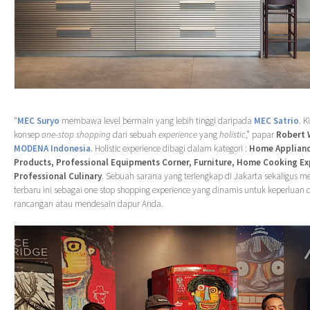
“
MEC Suryo
membawa level bermain yang lebih tinggi daripada
MEC Satrio
. 
konsep
one-stop shopping
dari sebuah
experience
yang
holistic
,” papar
Robert 
MODENA Indonesia
. Holistic experience dibagi dalam kategori :
Home Applianc
Products, Professional Equipments Corner, Furniture, Home Cooking Ex
Professional Culinary
. Sebuah sarana yang terlengkap di Jakarta sekaligus 
terbaru ini sebagai one stop shopping experience yang dinamis untuk keperluan
rancangan atau mendesain dapur Anda.