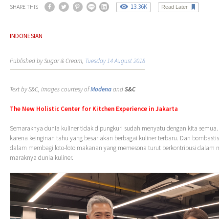
13.36K
SHARE THIS
Read Later
INDONESIAN
Published by Sugar & Cream,
Tuesday 14 August 2018
Text by S&C, images courtesy of
Modena
and
S&C
The New Holistic Center for Kitchen Experience in Jakarta
Semaraknya dunia kuliner tidak dipungkuri sudah menyatu dengan kita semua
karena keinginan tahu yang besar akan berbagai kuliner terbaru. Dan bombasti
dalam membagi foto-foto makanan yang memesona turut berkontribusi dalam
maraknya dunia kuliner.