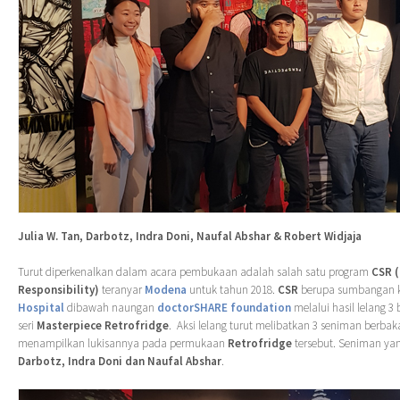
Julia W. Tan, Darbotz, Indra Doni, Naufal Abshar & Robert Widjaja
Turut diperkenalkan dalam acara pembukaan adalah salah satu program
CSR (
Responsibility)
teranyar
Modena
untuk tahun 2018.
CSR
berupa sumbangan 
Hospital
dibawah naungan
doctorSHARE foundation
melalui hasil lelang 3
seri
Masterpiece Retrofridge
. Aksi lelang turut melibatkan 3 seniman berbak
menampilkan lukisannya pada permukaan
Retrofridge
tersebut. Seniman yan
Darbotz, Indra Doni dan Naufal Abshar
.