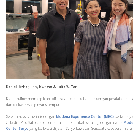
Daniel Jizhar, Lany Kwarso & Julia W. Tan
Dunia kuliner memang kian sofistikasi apalagi ditunjang dengan peralatan mas
dan cookware yang nyaris sempurna.
Setelah sukses merintis dengan
Modena Experience Center (MEC)
pertama ya
2015 di jl Prof. Satrio, label ternama ini menambah satu lagi dengan nama
Mode
Center Suryo
yang berlokasi di jalan Suryo, kawasan Senopati, Kebayoran Baru.