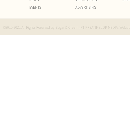
EVENTS
ADVERTISING
©2015-2021 All Rights Reserved by Sugar & Cream. PT KREATIF ELOK MEDIA. Websi