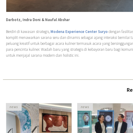
Darbotz, Indra Doni & Naufal Abshar
Berdiri di kawasan strategis,
Modena Experience Center Suryo
dengan fasilita
komplit menawarkan sarana seru dan dinamis sebagai ajang interaksi bernila
peluang kreatif untuk berbagai acara kuliner termasuk acara yang bersinggung
para pencinta kuliner. Wadah baru yang strategis di kebayoran baru bagi komuni
untuk menjajal sarana modern dan holistic ini.
Re
news
news