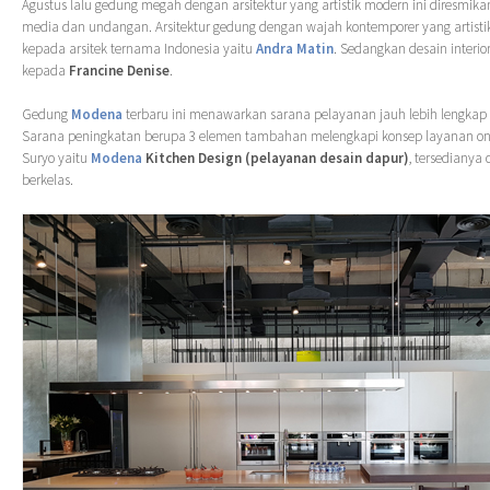
Agustus lalu gedung megah dengan arsitektur yang artistik modern ini diresmik
media dan undangan. Arsitektur gedung dengan wajah kontemporer yang artistik
kepada arsitek ternama Indonesia yaitu
Andra Matin
. Sedangkan desain interi
kepada
Francine Denise
.
Gedung
Modena
terbaru ini menawarkan sarana pelayanan jauh lebih lengkap
Sarana peningkatan berupa 3 elemen tambahan melengkapi konsep layanan one
Suryo yaitu
Modena
Kitchen Design (pelayanan desain dapur)
, tersedianya 
berkelas.