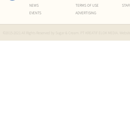
NEWS
TERMS OF USE
STAF
EVENTS
ADVERTISING
©2015-2021 All Rights Reserved by Sugar & Cream. PT KREATIF ELOK MEDIA. Websi