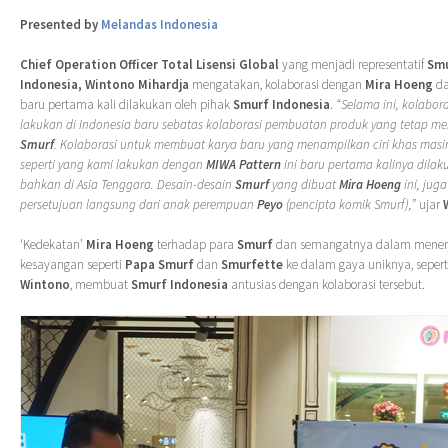
Presented by
Melandas Indonesia
Chief Operation Officer Total Lisensi Global
yang menjadi representatif
Smu
Indonesia, Wintono Mihardja
mengatakan, kolaborasi dengan
Mira Hoeng
d
baru pertama kali dilakukan oleh pihak
Smurf Indonesia
.
“Selama ini, kolabor
lakukan di Indonesia baru sebatas kolaborasi pembuatan produk yang tetap me
Smurf
. Kolaborasi untuk membuat karya baru yang menampilkan ciri khas mas
seperti yang kami lakukan dengan
MIWA Pattern
ini baru pertama kalinya dilak
bahkan di Asia Tenggara. Desain-desain
Smurf
yang dibuat
Mira Hoeng
ini, ju
persetujuan langsung dari anak perempuan
Peyo
(pencipta komik Smurf),”
ujar
‘Kedekatan’
Mira Hoeng
terhadap para
Smurf
dan semangatnya dalam mener
kesayangan seperti
Papa Smurf
dan
Smurfette
ke dalam gaya uniknya, sepert
Wintono
, membuat
Smurf Indonesia
antusias dengan kolaborasi tersebut.