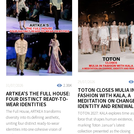
29/07/2026
31/07/2026
2.38K
TOTON CLOSES MULIA I
ARTKEA'S THE FULL HOUSE:
FASHION WITH KALA, A
FOUR DISTINCT READY-TO-
MEDITATION ON CHANGE
WEAR IDENTITIES
IDENTITY AND RENEWAL
The Full House, ARTKEA transforms
TOTON 2027: KALA explores time as
diversity into its defining aesthetic,
force that shapes human existence,
uniting four distinct ready-to-wear
marking Toton Januar's latest
identities into one cohesive vision of
collection presented as the closing