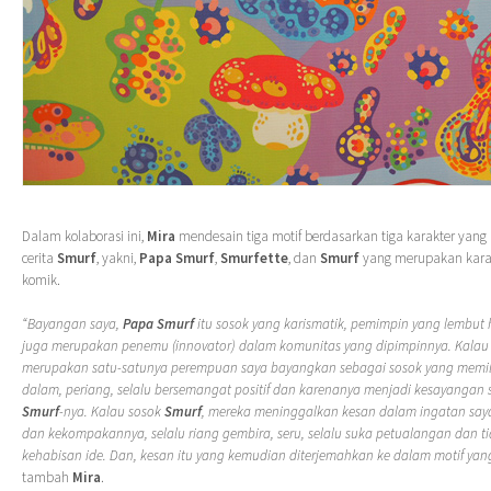
Dalam kolaborasi ini,
Mira
mendesain tiga motif berdasarkan tiga karakter yan
cerita
Smurf
, yakni,
Papa Smurf
,
Smurfette
, dan
Smurf
yang merupakan karak
komik.
“Bayangan saya,
Papa Smurf
itu sosok yang karismatik, pemimpin yang lembut 
juga merupakan penemu (innovator) dalam komunitas yang dipimpinnya. Kala
merupakan satu-satunya perempuan saya bayangkan sebagai sosok yang memili
dalam, periang, selalu bersemangat positif dan karenanya menjadi kesayangan
Smurf
-nya. Kalau sosok
Smurf
, mereka meninggalkan kesan dalam ingatan say
dan kekompakannya, selalu riang gembira, seru, selalu suka petualangan dan t
kehabisan ide. Dan, kesan itu yang kemudian diterjemahkan ke dalam motif yan
tambah
Mira
.