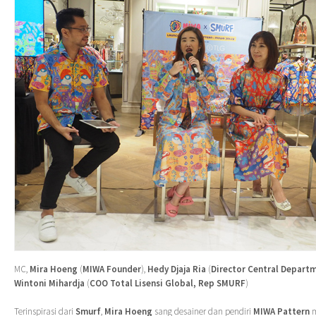
MC,
Mira Hoeng
(
MIWA Founder
),
Hedy Djaja Ria
(
Director Central Depart
Wintoni Mihardja
(
COO Total Lisensi Global, Rep SMURF
)
Terinspirasi dari
Smurf
,
Mira Hoeng
sang desainer dan pendiri
MIWA Pattern
m