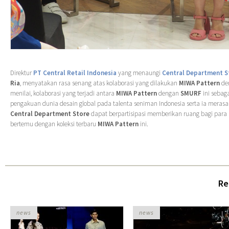
Direktur
PT Central Retail Indonesia
yang menaungi
Central Department S
Ria
, menyatakan rasa senang atas kolaborasi yang dilakukan
MIWA Pattern
de
menilai, kolaborasi yang terjadi antara
MIWA Pattern
dengan
SMURF
ini sebaga
pengakuan dunia desain global pada talenta seniman Indonesia serta ia meras
Central Department Store
dapat berpartisipasi memberikan ruang bagi par
bertemu dengan koleksi terbaru
MIWA Pattern
ini.
Re
news
news