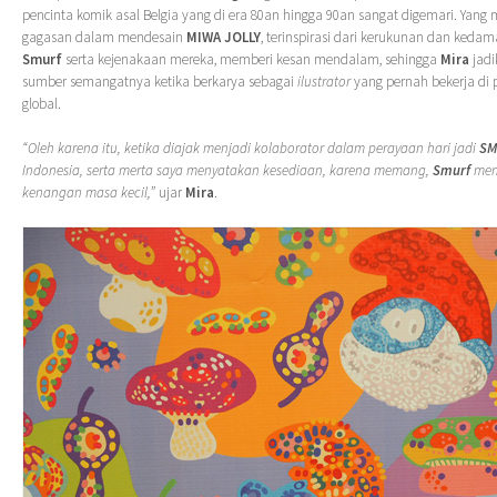
pencinta komik asal Belgia yang di era 80an hingga 90an sangat digemari. Yang 
gagasan dalam mendesain
MIWA JOLLY
, terinspirasi dari kerukunan dan keda
Smurf
serta kejenakaan mereka, memberi kesan mendalam, sehingga
Mira
jadi
sumber semangatnya ketika berkarya sebagai
ilustrator
yang pernah bekerja di
global.
“Oleh karena itu, ketika diajak menjadi kolaborator dalam perayaan hari jadi
SM
Indonesia, serta merta saya menyatakan kesediaan, karena memang,
Smurf
menj
kenangan masa kecil,”
ujar
Mira
.