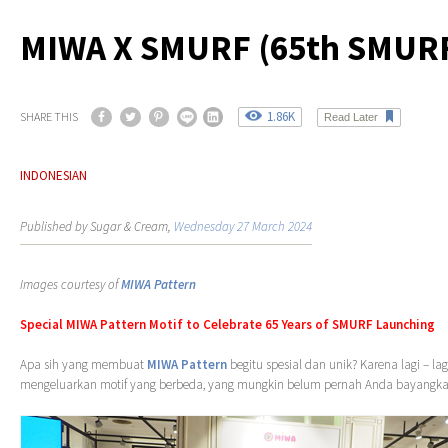
MIWA X SMURF (65th SMUR
1.86K
SHARE THIS
Read Later
INDONESIAN
Published by Sugar & Cream,
Wednesday 27 March 2024
Images courtesy of
MIWA Pattern
Special MIWA Pattern Motif to Celebrate 65 Years of SMURF Launching
Apa sih yang membuat
MIWA Pattern
begitu spesial dan unik? Karena lagi – lag
mengeluarkan motif yang berbeda, yang mungkin belum pernah Anda bayangk