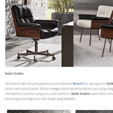
Daiki Studio
Terinspirasi oleh banyak perjalanan para desainer
Minotti
ke Jepang, kursi
Dai
dalam versi untuk kantor. Dibuat menggunakan teknik kerajinan kayu yang cang
memberikan bantalan yang pas untuk bantalan.
Daiki Studio
hadir dalam lima
dirancang untuk kegunaan dan fungsi yang berbeda.