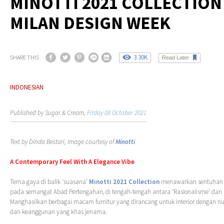
MINOTTI 2021 COLLECTION
MILAN DESIGN WEEK
3.30K
SHARE THIS
Read Later
INDONESIAN
Published by Sugar & Cream,
Friday 08 October 2021
Text by Dinda Bestari, Image courtesy of
Minotti
A Contemporary Feel With A Elegance Vibe
Tema gaya di balik ‘suasana’
Minotti 2021 Collection
menawarkan sentuhan 
pada semangat Abad Pertengahan, di tengah-tengah antara ‘Rasionalisme’ dan ‘
Manghasilkan berbagai macam furnitur yang dirancang untuk interior dengan n
dan keanggunan yang khas jenama.