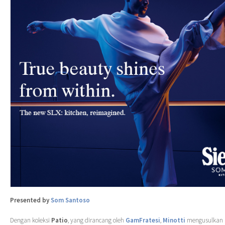
Presented by
Som Santoso
Dengan koleksi
Patio
, yang dirancang oleh
GamFratesi
,
Minotti
mengusulkan 