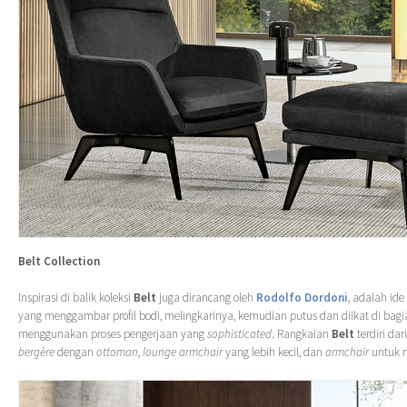
Belt Collection
Inspirasi di balik koleksi
Belt
juga dirancang oleh
Rodolfo Dordoni
, adalah ide
yang menggambar profil bodi, melingkarinya, kemudian putus dan diikat di bagi
menggunakan proses pengerjaan yang
sophisticated
. Rangkaian
Belt
terdiri dar
bergère
dengan
ottoman
,
lounge armchair
yang lebih kecil, dan
armchair
untuk 