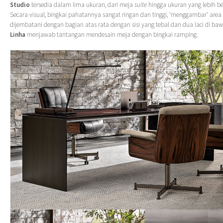
Studio
tersedia dalam lima ukuran, dari meja
suite
hingga ukuran yang lebih be
Secara visual, bingkai pahatannya sangat ringan dan tinggi, ‘menggambar’ area
dijembatani dengan bagian atas rata dengan sisi yang tebal dan dua laci di bawah
Linha
menjawab tantangan mendesain meja dengan bingkai ramping.