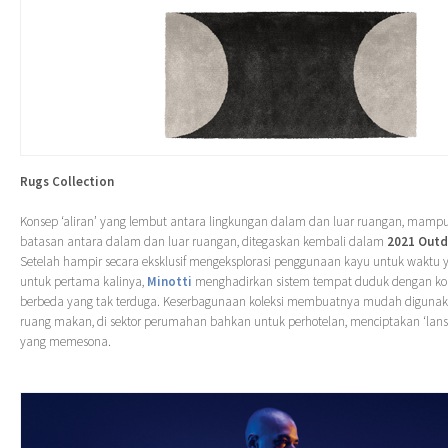
Rugs Collection
Konsep ‘aliran’ yang lembut antara lingkungan dalam dan luar ruangan, mam
batasan antara dalam dan luar ruangan, ditegaskan kembali dalam
2021 Outd
Setelah hampir secara eksklusif mengeksplorasi penggunaan kayu untuk waktu y
untuk pertama kalinya,
Minotti
menghadirkan sistem tempat duduk dengan ko
berbeda yang tak terduga. Keserbagunaan koleksi membuatnya mudah digunakan
ruang makan, di sektor perumahan bahkan untuk perhotelan, menciptakan ‘lan
yang memesona.