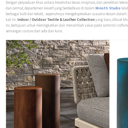
Dengan perpaduan khas antara kreativitas besar, imajinasi, dan penelitian tekno
dan cermat, departemen kreatif yang berdedikasi di dalam
Minotti Studio
tel
berbagai kulit dan tekstil, sepenuhnya mengekspresikan suasana desain dalam
kali ini.
Indoor / Outdoor Textile & Leather Collection
yang baru, dibuat kh
ini, bertujuan untuk meningkatkan dan menambah value pada
sartorial crafts
semangat
couture
dari sofa dan kursi.