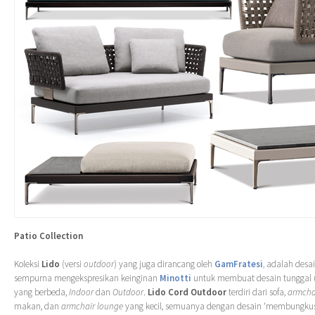
Patio Collection
Koleksi
Lido
(versi
outdoor
) yang juga dirancang oleh
GamFratesi
,
adalah desai
sempurna mengekspresikan keinginan
Minotti
untuk membuat desain tunggal 
yang berbeda,
Indoor
dan
Outdoor
.
Lido Cord Outdoor
terdiri dari sofa,
armcha
makan, dan
armchair lounge
yang kecil, semuanya dengan desain ‘membungkus