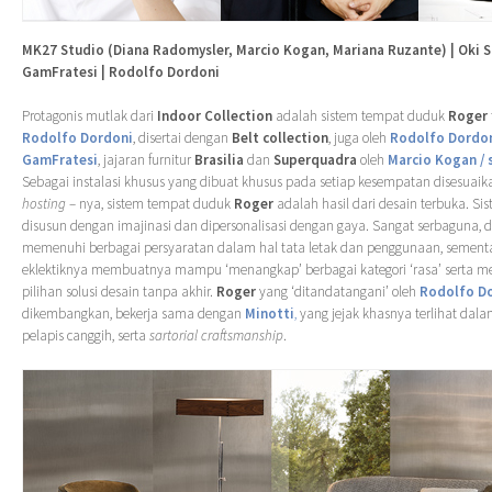
MK27 Studio (Diana Radomysler, Marcio Kogan, Mariana Ruzante) | Oki S
GamFratesi | Rodolfo Dordoni
Protagonis mutlak dari
Indoor Collection
adalah sistem tempat duduk
Roger
Rodolfo Dordoni
, disertai dengan
Belt collection
, juga oleh
Rodolfo Dordo
GamFratesi
, jajaran furnitur
Brasilia
dan
Superquadra
oleh
Marcio Kogan /
Sebagai instalasi khusus yang dibuat khusus pada setiap kesempatan disesuai
hosting
– nya, sistem tempat duduk
Roger
adalah hasil dari desain terbuka. Si
disusun dengan imajinasi dan dipersonalisasi dengan gaya. Sangat serbaguna, 
memenuhi berbagai persyaratan dalam hal tata letak dan penggunaan, sementa
eklektiknya membuatnya mampu ‘menangkap’ berbagai kategori ‘rasa’ serta 
pilihan solusi desain tanpa akhir.
Roger
yang ‘ditandatangani’ oleh
Rodolfo D
dikembangkan, bekerja sama dengan
Minotti
,
yang jejak khasnya terlihat dal
pelapis canggih, serta
sartorial craftsmanship
.