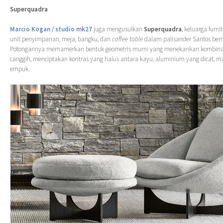
Superquadra
Marcio Kogan / studio mk27
juga mengusulkan
Superquadra
, keluarga furn
unit penyimpanan, meja, bangku, dan
coffee table
dalam palisander Santos bern
Potongannya memamerkan bentuk geometris murni yang menekankan kombinas
canggih, menciptakan kontras yang halus antara kayu, aluminium yang dicat, m
empuk.