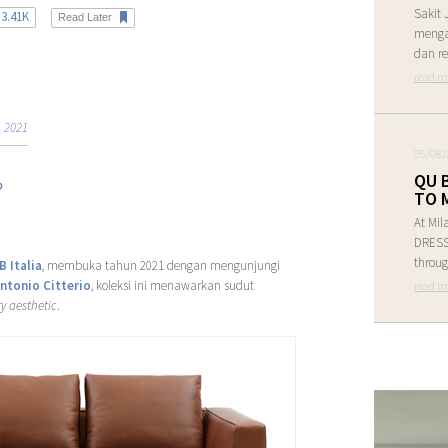
Sakit 
3.41K
Read Later
menga
dan re
read m
 2021
05/08/
QU 
o
TO 
At Mil
DRESS 
throug
 Italia
, membuka tahun 2021 dengan mengunjungi
ntonio Citterio
, koleksi ini menawarkan sudut
read m
y aesthetic
.