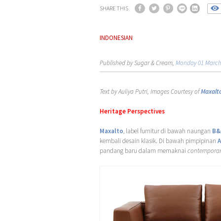
SHARE THIS
INDONESIAN
Published by Sugar & Cream,
Monday 01 March
Text by Auliya Putri, Images Courtesy of
Maxalt
Heritage Perspectives
Maxalto
, label furnitur di bawah naungan
B&B
kembali desain klasik. Di bawah pimpipinan
A
pandang baru dalam memaknai
contemporar