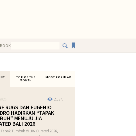
EBOOK
ENT
TOP OF THE
MOST POPULAR
MONTH
2.33K
2026
RE RUGS DAN EUGENIO
DRO HADIRKAN “TAPAK
BUH” MENUJU JIA
ATED BALI 2026
 Tapak Tumbuh di JIA Curated 2026,