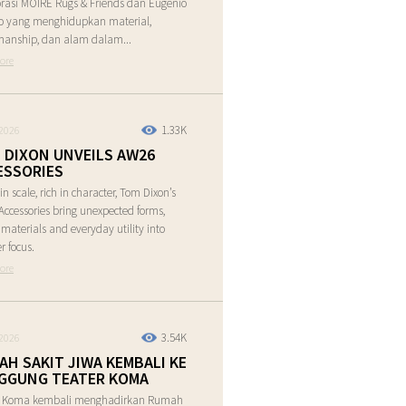
rasi MOIRE Rugs & Friends dan Eugenio
o yang menghidupkan material,
manship, dan alam dalam...
ore
1.33K
2026
 DIXON UNVEILS AW26
ESSORIES
in scale, rich in character, Tom Dixon’s
ccessories bring unexpected forms,
e materials and everyday utility into
r focus.
ore
3.54K
2026
AH SAKIT JIWA KEMBALI KE
GGUNG TEATER KOMA
r Koma kembali menghadirkan Rumah