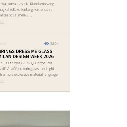
Jiwa, karya klasik N. Riantiarno yang
ngkat refleksi tentang kemanusiaan
alitas sosial melalui...
ore
2.65K
2026
BRINGS DRESS ME GLASS
MILAN DESIGN WEEK 2026
an Design Week 2026, QU introduces
ME GLASS, exploring glass and light
h a more expressive material language.
ore