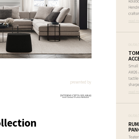
kolabo
Hendr
crafts
read m
06/08/
TOM
ACC
Small 
AW26 A
tactil
presented by
sharpe
read m
06/08/
llection
RUM
PAN
Teate