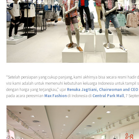
“Setelah persiapan yang cukup panjang, kami akhirnya bisa secara resmi hadir 
visi kami adalah untuk memenuhi kebutuhan keluarga Indonesia untuk tampil 
dengan harga yang terjangkau,” ujar
Renuka Jagtiani, Chairwoman and CEO
pada acara peresmian
Max Fashion
di Indonesia di
Central Park Mall
, 7 Septe