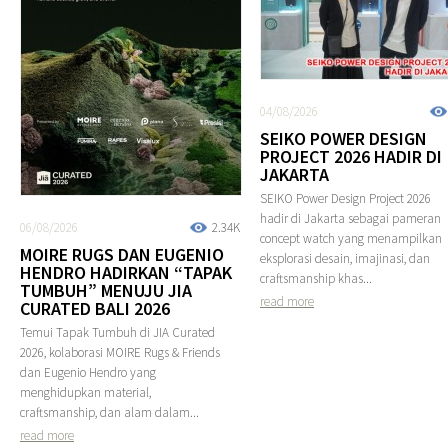
04/08/2026
SEIKO POWER DESIGN
PROJECT 2026 HADIR DI
JAKARTA
SEIKO Power Design Project 2026
hadir di Jakarta sebagai pameran
06/08/2026
2.34K
concept watch yang menampilkan
MOIRE RUGS DAN EUGENIO
eksplorasi desain, imajinasi, dan
HENDRO HADIRKAN “TAPAK
craftsmanship khas...
TUMBUH” MENUJU JIA
read more
CURATED BALI 2026
Temui Tapak Tumbuh di JIA Curated
2026, kolaborasi MOIRE Rugs & Friends
dan Eugenio Hendro yang
menghidupkan material,
craftsmanship, dan alam dalam...
read more