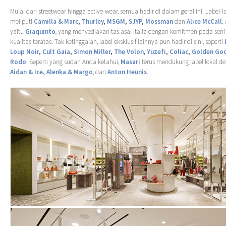
Mulai dari streetwear hingga active-wear, semua hadir di dalam gerai ini. Label-l
meliputi
Camilla & Marc
,
Thurley
,
MSGM
,
SJYP
,
Mossman
dan
Alice McCall
.
yaitu
Giaquinto
, yang menyediakan tas asal Italia dengan komitmen pada sen
kualitas teratas. Tak ketinggalan, label eksklusif lainnya pun hadir di sini, seperti
Loup Noir
,
Cult Gaia
,
Simon Miller
,
The Volon
,
Yuzefi
,
Coliac
,
Golden Go
Rodo
. Seperti yang sudah Anda ketahui,
Masari
terus mendukung label lokal 
Aidan & Ice
,
Alenka & Margo
, dan
Anton Heunis
.