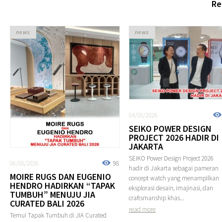
Re
news
news
04/08/2026
SEIKO POWER DESIGN
PROJECT 2026 HADIR DI
JAKARTA
SEIKO Power Design Project 2026
06/08/2026
98
hadir di Jakarta sebagai pameran
MOIRE RUGS DAN EUGENIO
concept watch yang menampilkan
HENDRO HADIRKAN “TAPAK
eksplorasi desain, imajinasi, dan
TUMBUH” MENUJU JIA
craftsmanship khas...
CURATED BALI 2026
read more
Temui Tapak Tumbuh di JIA Curated