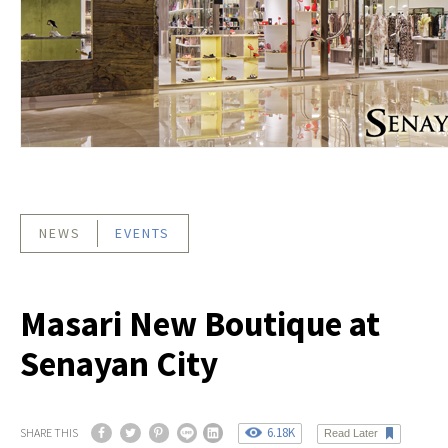
NEWS
EVENTS
Masari New Boutique at
Senayan City
6.18K
SHARE THIS
Read Later