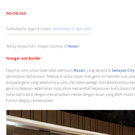
INDONESIAN
Published by Sugar & Cream,
Wednesday 10 April 2019
Text by Auliya Putri, Images Courtesy of
Masari
Younger and Bolder
Flagship store
untuk label-label premium,
Masari
, yang berada di
Senayan City
penampilan terbarunya. Terletak di lantai dasar mall, gerai ini memiliki luas yan
daripada gerai yang sebelumnya, yaitu 250 meter persegi. Atas kolaborasinya b
gerai ini didesain sedemikian rupa untuk menambah kepuasaan Anda dalam b
batas dan tradisi dengan menampilkan interior dengan kesan yang lebih muda d
furnitur bergaya kontemporer.