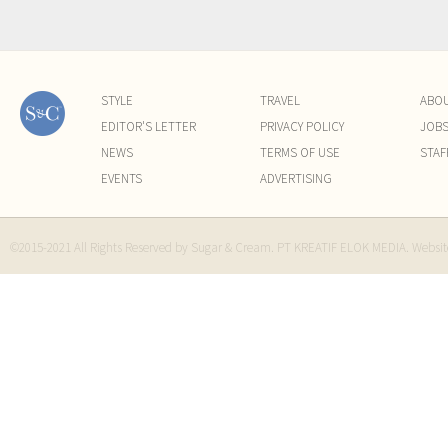
STYLE
TRAVEL
ABO
EDITOR'S LETTER
PRIVACY POLICY
JOB
NEWS
TERMS OF USE
STAF
EVENTS
ADVERTISING
©2015-2021 All Rights Reserved by Sugar & Cream. PT KREATIF ELOK MEDIA. Websi