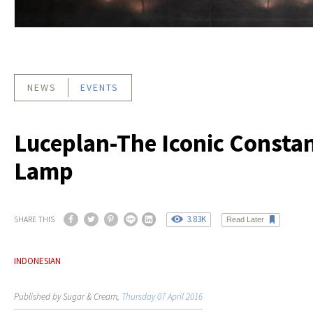
NEWS
EVENTS
Luceplan-The Iconic Consta
Lamp
3.83K
SHARE THIS
Read Later
INDONESIAN
Published by Sugar & Cream,
Thursday 07 April 2016