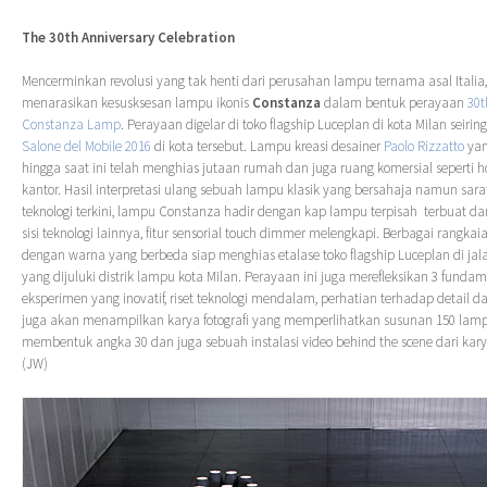
The 30
th
Anniversary Celebration
Mencerminkan revolusi yang tak henti dari perusahan lampu ternama asal Italia
menarasikan kesusksesan lampu ikonis
Constanza
dalam bentuk perayaan
30
t
Constanza Lamp
. Perayaan digelar di toko flagship Luceplan di kota Milan seiri
Salone del Mobile 2016
di kota tersebut. Lampu kreasi desainer
Paolo Rizzatto
yan
hingga saat ini telah menghias jutaan rumah dan juga ruang komersial seperti ho
kantor. Hasil interpretasi ulang sebuah lampu klasik yang bersahaja namun sara
teknologi terkini, lampu Constanza hadir dengan kap lampu terpisah terbuat dar
sisi teknologi lainnya, fitur sensorial touch dimmer melengkapi. Berbagai rangk
dengan warna yang berbeda siap menghias etalase toko flagship Luceplan di jal
yang dijuluki distrik lampu kota Milan. Perayaan ini juga merefleksikan 3 funda
eksperimen yang inovatif, riset teknologi mendalam, perhatian terhadap detail d
juga akan menampilkan karya fotografi yang memperlihatkan susunan 150 lam
membentuk angka 30 dan juga sebuah instalasi video behind the scene dari karya 
(JW)