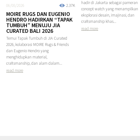
hadir di Jakarta sebagai pameran
06/08/2026
2.37K
concept watch yang menampilkan
MOIRE RUGS DAN EUGENIO
eksplorasi desain, imajinasi, dan
HENDRO HADIRKAN “TAPAK
craftsmanship khas...
TUMBUH” MENUJU JIA
read more
CURATED BALI 2026
Temui Tapak Tumbuh di JIA Curated
2026, kolaborasi MOIRE Rugs & Friends
dan Eugenio Hendro yang
menghidupkan material,
craftsmanship, dan alam dalam...
read more