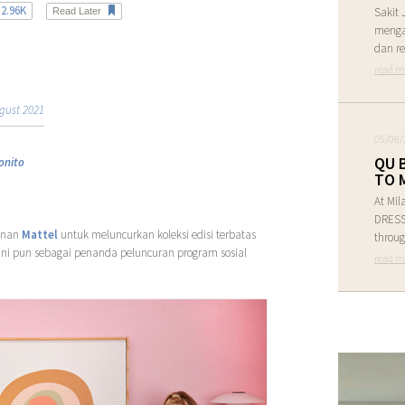
2.96K
Sakit 
Read Later
menga
dan re
read m
gust 2021
05/08/
QU 
onito
TO 
At Mil
DRESS 
inan
Mattel
untuk meluncurkan koleksi edisi terbatas
throug
 ini pun sebagai penanda peluncuran program sosial
read m