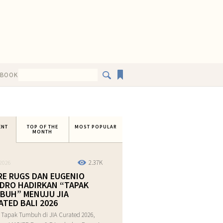
EBOOK
ENT
TOP OF THE
MOST POPULAR
MONTH
2.37K
2026
RE RUGS DAN EUGENIO
DRO HADIRKAN “TAPAK
BUH” MENUJU JIA
ATED BALI 2026
 Tapak Tumbuh di JIA Curated 2026,