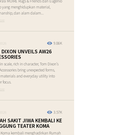
rasi MOIRE Rugs & Friends dan Eugenio
o yang menghidupkan material,
manship, dan alam dalam...
ore
9.86K
2026
 DIXON UNVEILS AW26
ESSORIES
in scale, rich in character, Tom Dixon’s
ccessories bring unexpected forms,
e materials and everyday utility into
r focus.
ore
3.57K
2026
AH SAKIT JIWA KEMBALI KE
GGUNG TEATER KOMA
r Koma kembali menghadirkan Rumah