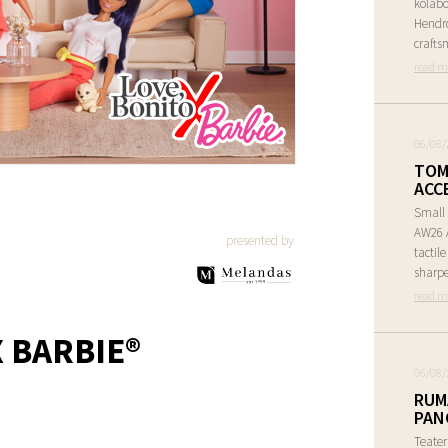
kolabo
Hendr
crafts
read m
06/08/
TOM
ACC
Small 
AW26 A
presented by
tactil
sharpe
read m
X BARBIE®
06/08/
RUM
PAN
Teate