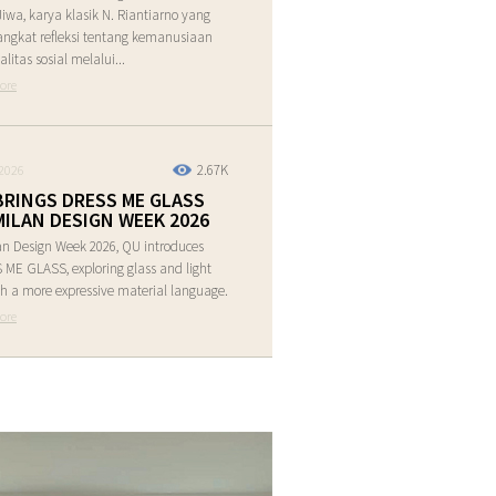
Jiwa, karya klasik N. Riantiarno yang
ngkat refleksi tentang kemanusiaan
alitas sosial melalui...
ore
2.67K
2026
BRINGS DRESS ME GLASS
MILAN DESIGN WEEK 2026
an Design Week 2026, QU introduces
ME GLASS, exploring glass and light
h a more expressive material language.
ore