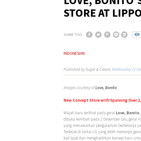
LOVE, BONITO’
STORE AT LIPPO
SHARE THIS
INDONESIAN
Published by Sugar & Cream,
Wednesday 21 De
Images courtesy of
Love, Bonito
New Concept Store with Spanning Over 2
Wajah baru terlihat pada gerai
Love, Bonito
,
dibuka kembali pada 2 Desember lalu, gerai ini
yang menawarkan pengalaman berbelanja yang
Terletak di lantai LG yang lebih menonjol, ge
kali lipat dan menghadirkan konsep baru un