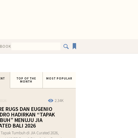
EBOOK
ENT
TOP OF THE
MOST POPULAR
MONTH
2.34K
2026
RE RUGS DAN EUGENIO
DRO HADIRKAN “TAPAK
BUH” MENUJU JIA
ATED BALI 2026
 Tapak Tumbuh di JIA Curated 2026,