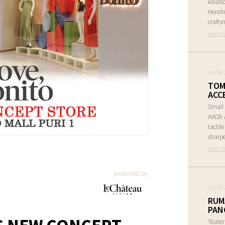
kolabo
Hendr
crafts
read m
06/08/
TOM
ACC
Small 
AW26 A
tactil
sharpe
read m
presented by
06/08/
RUM
PAN
Teate