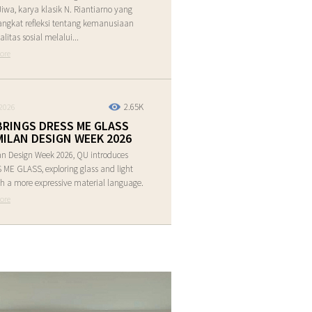
Jiwa, karya klasik N. Riantiarno yang
ngkat refleksi tentang kemanusiaan
alitas sosial melalui...
ore
2.65K
2026
BRINGS DRESS ME GLASS
MILAN DESIGN WEEK 2026
an Design Week 2026, QU introduces
ME GLASS, exploring glass and light
h a more expressive material language.
ore