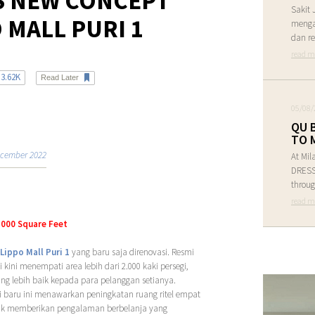
S NEW CONCEPT
Sakit 
 MALL PURI 1
menga
dan re
read m
3.62K
Read Later
05/08/
QU 
TO 
cember 2022
At Mil
DRESS 
throug
read m
,000 Square Feet
Lippo Mall Puri 1
yang baru saja direnovasi. Resmi
 kini menempati area lebih dari 2.000 kaki persegi,
 lebih baik kepada para pelanggan setianya.
rai baru ini menawarkan peningkatan ruang ritel empat
tuk memberikan pengalaman berbelanja yang