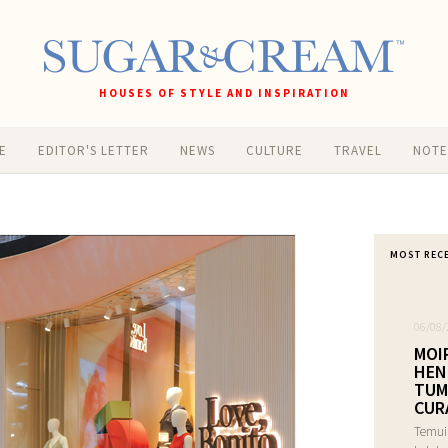
HOUSES OF STYLE AND INSPIRATION
E
EDITOR'S LETTER
NEWS
CULTURE
TRAVEL
NOT
MOST REC
06/08/
MOI
HEN
TUM
CUR
Temui