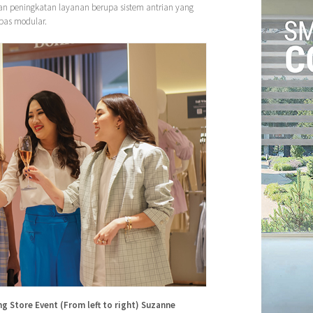
gan peningkatan layanan berupa sistem antrian yang
pas modular.
 Store Event (From left to right) Suzanne