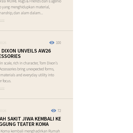
rasi MOIRE Rugs & Friends dan Eugenio
o yang menghidupkan material,
manship, dan alam dalam...
ore
100
2026
 DIXON UNVEILS AW26
ESSORIES
in scale, rich in character, Tom Dixon’s
ccessories bring unexpected forms,
e materials and everyday utility into
r focus.
ore
72
2026
AH SAKIT JIWA KEMBALI KE
GGUNG TEATER KOMA
r Koma kembali menghadirkan Rumah