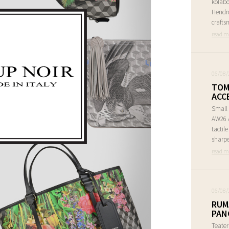
kolabo
Hendr
crafts
read m
06/08/
TOM
ACC
Small 
AW26 A
tactil
sharpe
read m
06/08/
RUM
PAN
Teate