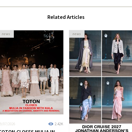
Related Articles
news
news
9/07/2026
2.42K
TOTON CLOSES MULIA IN