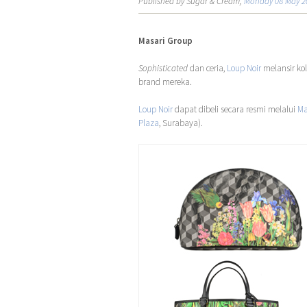
Published by Sugar & Cream,
Monday 08 May 2
Masari Group
Sophisticated
dan ceria,
Loup Noir
melansir ko
brand mereka.
Loup Noir
dapat dibeli secara resmi melalui
Ma
Plaza
, Surabaya).