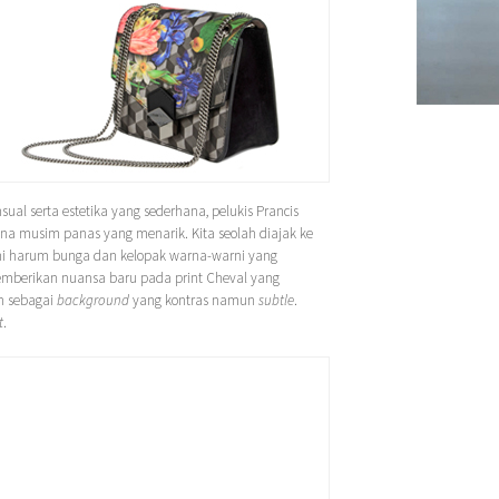
l serta estetika yang sederhana, pelukis Prancis
a musim panas yang menarik. Kita seolah diajak ke
hi harum bunga dan kelopak warna-warni yang
berikan nuansa baru pada print Cheval yang
n sebagai
background
yang kontras namun
subtle
.
t
.