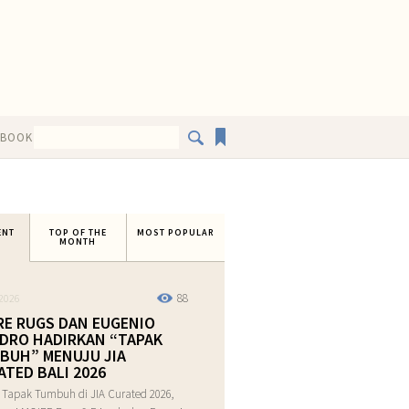
EBOOK
ENT
TOP OF THE
MOST POPULAR
MONTH
88
2026
RE RUGS DAN EUGENIO
DRO HADIRKAN “TAPAK
BUH” MENUJU JIA
ATED BALI 2026
 Tapak Tumbuh di JIA Curated 2026,