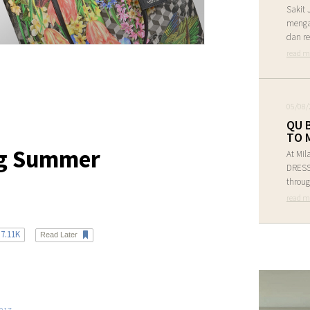
Sakit 
menga
dan re
read m
05/08/
QU 
TO 
ng Summer
At Mil
DRESS 
throug
read m
7.11K
Read Later