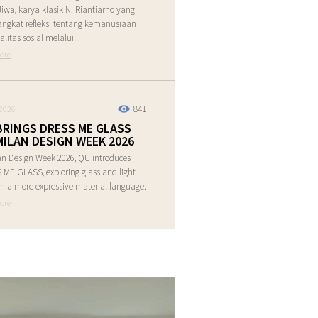
Jiwa, karya klasik N. Riantiarno yang
ngkat refleksi tentang kemanusiaan
alitas sosial melalui...
ore
841
2026
BRINGS DRESS ME GLASS
MILAN DESIGN WEEK 2026
an Design Week 2026, QU introduces
ME GLASS, exploring glass and light
h a more expressive material language.
ore