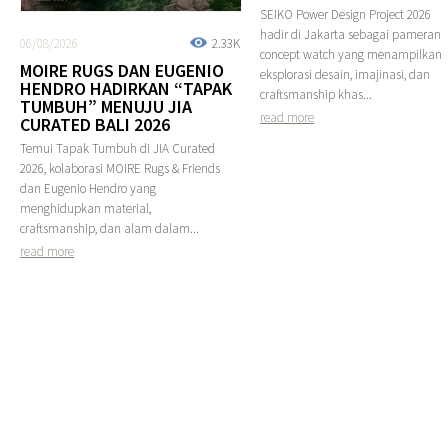
SEIKO Power Design Project 2026
hadir di Jakarta sebagai pameran
06/08/2026
2.33K
concept watch yang menampilkan
MOIRE RUGS DAN EUGENIO
eksplorasi desain, imajinasi, dan
HENDRO HADIRKAN “TAPAK
craftsmanship khas...
TUMBUH” MENUJU JIA
read more
CURATED BALI 2026
Temui Tapak Tumbuh di JIA Curated
2026, kolaborasi MOIRE Rugs & Friends
dan Eugenio Hendro yang
menghidupkan material,
craftsmanship, dan alam dalam...
read more