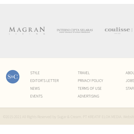
STYLE
TRAVEL
ABO
EDITOR'S LETTER
PRIVACY POLICY
JOB
NEWS
TERMS OF USE
STAF
EVENTS
ADVERTISING
©2015-2021 All Rights Reserved by Sugar & Cream. PT KREATIF ELOK MEDIA. Websi