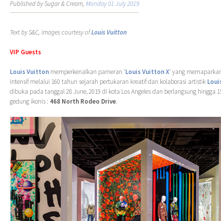
Published by Sugar & Cream,
Monday 01 July 2019
Text by S&C, images courtesy of
Louis Vuitton
VIP Guests
Louis Vuitton
memperkenalkan pameran ‘
Louis Vuitton X
’ yang memaparkan
intensif melalui 160 tahun sejarah pertukaran kreatif dan kolaborasi artistik
Loui
dibuka pada tanggal 28 June, 2019 di kota Los Angeles dan berlangsung hingga 
gedung ikonis :
468 North Rodeo Drive
.