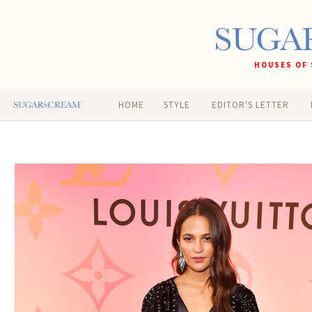
HOUSES OF 
HOME
STYLE
EDITOR'S LETTER