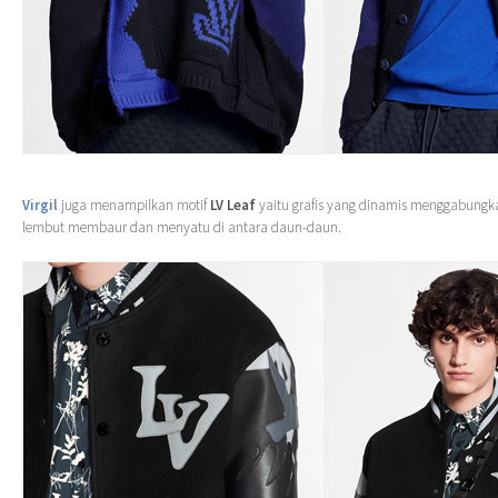
Virgil
juga menampilkan motif
LV Leaf
yaitu grafis yang dinamis menggabungk
lembut membaur dan menyatu di antara daun-daun.