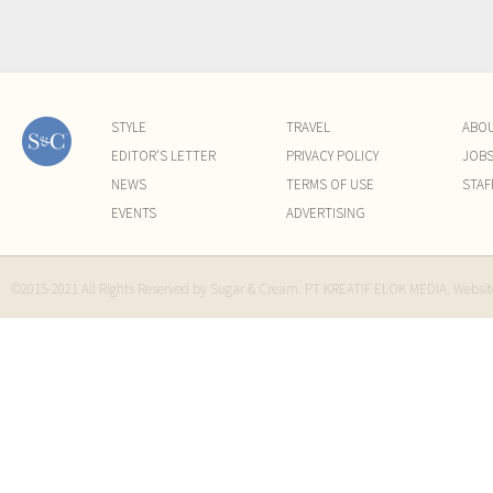
STYLE
TRAVEL
ABO
EDITOR'S LETTER
PRIVACY POLICY
JOB
NEWS
TERMS OF USE
STAF
EVENTS
ADVERTISING
©2015-2021 All Rights Reserved by Sugar & Cream. PT KREATIF ELOK MEDIA. Websi