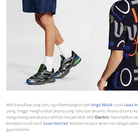
Motif kamuflase yang baru saja dikembangkan oleh
Virgil Abloh
untuk
Louis V
ulang hingga menghasilkan pesona yang baru dan dinamis. Pesona dinamis 
mengundang pemakainya terlihat menjadi lebih aktif.
Electric
menampilkan per
komposisi huruf-huruf ‘
Louis Vuitton
’ kedalam busana sehari-hari dengan pot
gaya kubisme.