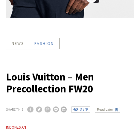
NEWS
FASHION
Louis Vuitton – Men
Precollection FW20
3.94K
SHARE THIS
Read Later
INDONESIAN