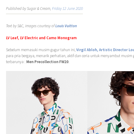
Published by Sugar & Cream,
Friday 12 June 2020
Text by S&C, images courtesy of
Louis Vuitton
LV Leaf, LV Electric and Camo Monogram
Sebelum memasuki musim gugur tahun ini,
Virgil Abloh, Artistic Director Lo
para pria bergaya, menarik perhatian, aktif dan ceria untuk menyambut musim 
terbarunya :
Men Precollection FW20
.