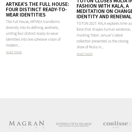
TOTON CLOSES MULIA I
ARTKEA'S THE FULL HOUSE:
FASHION WITH KALA, A
FOUR DISTINCT READY-TO-
MEDITATION ON CHANGE
WEAR IDENTITIES
IDENTITY AND RENEWAL
The Full House, ARTKEA transforms
TOTON 2027: KALA explores time as
diversity into its defining aesthetic,
force that shapes human existence,
uniting four distinct ready-to-wear
marking Toton Januar's latest
identities into one cohesive vision of
collection presented as the closing
modern...
show of Mulia in...
read more
read more