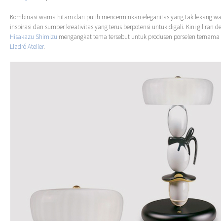
Kombinasi warna hitam dan putih mencerminkan eleganitas yang tak lekang wa
inspirasi dan sumber kreativitas yang terus berpotensi untuk digali. Kini giliran d
Hisakazu Shimizu
mengangkat tema tersebut untuk produsen porselen ternama d
Lladró Atelier
.