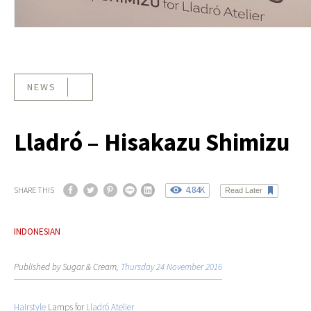
NEWS
Lladró – Hisakazu Shimizu
4.84K
SHARE THIS
Read Later
INDONESIAN
Published by Sugar & Cream,
Thursday 24 November 2016
Hairstyle
Lamps for
Lladró Atelier