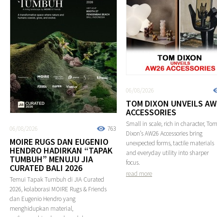
06/08/2026
TOM DIXON UNVEILS AW
ACCESSORIES
Small in scale, rich in character, To
06/08/2026
763
Dixon’s AW26 Accessories bring
MOIRE RUGS DAN EUGENIO
unexpected forms, tactile materials
HENDRO HADIRKAN “TAPAK
and everyday utility into sharper
TUMBUH” MENUJU JIA
focus.
CURATED BALI 2026
read more
Temui Tapak Tumbuh di JIA Curated
2026, kolaborasi MOIRE Rugs & Friends
dan Eugenio Hendro yang
menghidupkan material,