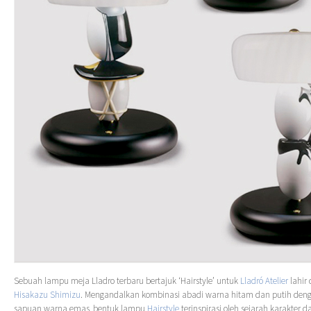
Sebuah lampu meja Lladro terbaru bertajuk ‘Hairstyle’ untuk
Lladró Atelier
lahir 
Hisakazu Shimizu
. Mengandalkan kombinasi abadi warna hitam dan putih de
sapuan warna emas, bentuk lampu
Hairstyle
terinspirasi oleh sejarah karakter