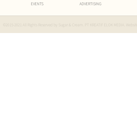
EVENTS
ADVERTISING
©2015-2021 All Rights Reserved by Sugar & Cream. PT KREATIF ELOK MEDIA. Websi