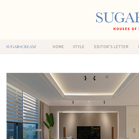
HOUSES OF 
HOME
STYLE
EDITOR'S LETTER