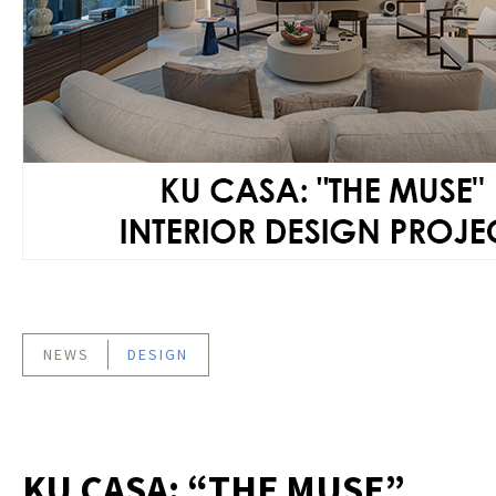
NEWS
DESIGN
KU CASA: “THE MUSE”