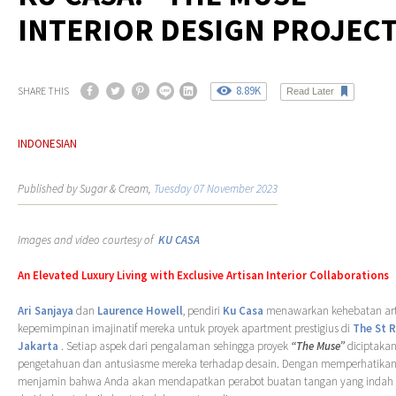
INTERIOR DESIGN PROJEC
8.89K
SHARE THIS
Read Later
INDONESIAN
Published by Sugar & Cream,
Tuesday 07 November 2023
Images and video courtesy of
KU CASA
An Elevated Luxury Living with Exclusive Artisan Interior Collaborations
Ari Sanjaya
dan
Laurence Howell
, pendiri
Ku Casa
menawarkan kehebatan arti
kepemimpinan imajinatif mereka untuk proyek apartment prestigius di
The St 
Jakarta
. Setiap aspek dari pengalaman sehingga proyek
“The Muse”
diciptaka
pengetahuan dan antusiasme mereka terhadap desain. Dengan memperhatikan 
menjamin bahwa Anda akan mendapatkan perabot buatan tangan yang indah