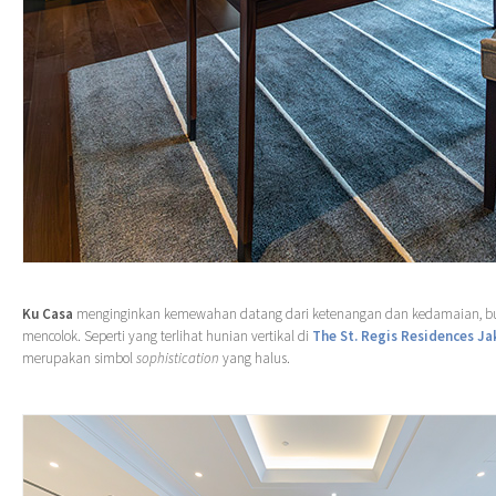
Ku Casa
menginginkan kemewahan datang dari ketenangan dan kedamaian, bu
mencolok. Seperti yang terlihat hunian vertikal di
The St. Regis Residences Ja
merupakan simbol
sophistication
yang halus.