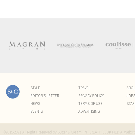
STYLE
TRAVEL
ABO
EDITOR'S LETTER
PRIVACY POLICY
JOB
NEWS
TERMS OF USE
STAF
EVENTS
ADVERTISING
©2015-2021 All Rights Reserved by Sugar & Cream. PT KREATIF ELOK MEDIA. Websi