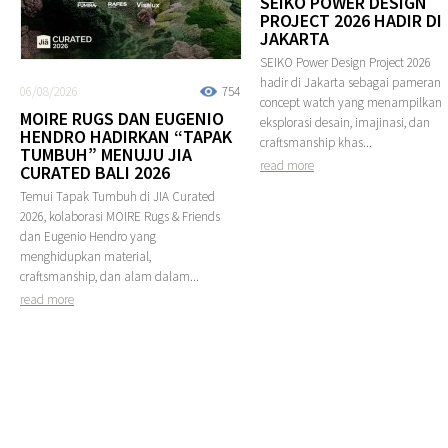
SEIKO POWER DESIGN
PROJECT 2026 HADIR DI
JAKARTA
SEIKO Power Design Project 2026
hadir di Jakarta sebagai pameran
06/08/2026
754
concept watch yang menampilkan
MOIRE RUGS DAN EUGENIO
eksplorasi desain, imajinasi, dan
HENDRO HADIRKAN “TAPAK
craftsmanship khas...
TUMBUH” MENUJU JIA
read more
CURATED BALI 2026
Temui Tapak Tumbuh di JIA Curated
2026, kolaborasi MOIRE Rugs & Friends
dan Eugenio Hendro yang
menghidupkan material,
craftsmanship, dan alam dalam...
read more