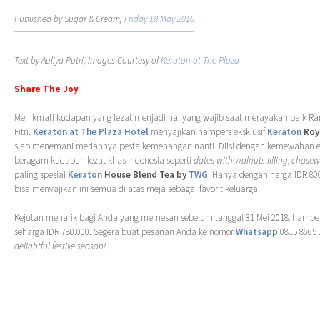
Published by Sugar & Cream,
Friday 18 May 2018
Text by Auliya Putri, Images Courtesy of
Keraton at The Plaza
Share The Joy
Menikmati kudapan yang lezat menjadi hal yang wajib saat merayakan baik 
Fitri.
Keraton at The Plaza Hotel
menyajikan hampers eksklusif
Keraton
Roy
siap menemani meriahnya pesta kemenangan nanti. Diisi dengan kemewahan eks
beragam kudapan lezat khas Indonesia seperti
dates with walnuts filling
,
chasew
paling spesial
Keraton
House Blend
Tea by
TWG
. Hanya dengan harga IDR 80
bisa menyajikan ini semua di atas meja sebagai favorit keluarga.
Kejutan menarik bagi Anda yang memesan sebelum tanggal 31 Mei 2018, hampers
seharga IDR 780.000. Segera buat pesanan Anda ke nomor
Whatsapp
0815 8665 
delightful festive season!