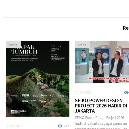
Re
news
news
04/08/2026
SEIKO POWER DESIGN
PROJECT 2026 HADIR DI
JAKARTA
SEIKO Power Design Project 2026
hadir di Jakarta sebagai pameran
06/08/2026
777