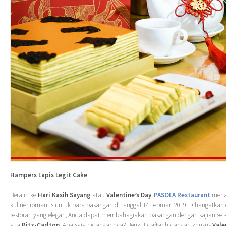
Hampers Lapis Legit Cake
Beralih ke
Hari Kasih Sayang
atau
Valentine’s Day
,
PASOLA Restaurant
mena
kuliner romantis untuk para pasangan di tanggal 14 Februari 2019. Dihangatka
restoran yang elegan, Anda dapat membahagiakan pasangan dengan sajian set-
a la
Ritz-Carlton
. Apa saja hidangannya? Berikut daftar hidangan khusus
Vale