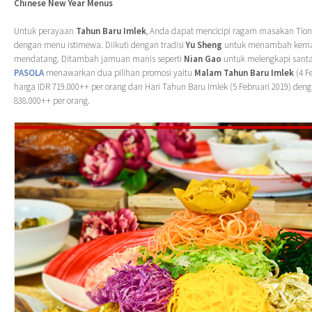
Chinese New Year Menus
Untuk perayaan
Tahun Baru Imlek
, Anda dapat mencicipi ragam masakan Tio
dengan menu istimewa. Diikuti dengan tradisi
Yu Sheng
untuk menambah kema
mendatang. Ditambah jamuan manis seperti
Nian Gao
untuk melengkapi santa
PASOLA
menawarkan dua pilihan promosi yaitu
Malam Tahun Baru Imlek
(4 F
harga IDR 719.000++ per orang dan Hari Tahun Baru Imlek (5 Februari 2019) den
838.000++ per orang.