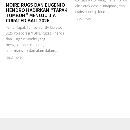
concept watch yang menampilkan
MOIRE RUGS DAN EUGENIO
eksplorasi desain, imajinasi, dan
HENDRO HADIRKAN “TAPAK
craftsmanship khas...
TUMBUH” MENUJU JIA
read more
CURATED BALI 2026
Temui Tapak Tumbuh di JIA Curated
2026, kolaborasi MOIRE Rugs & Friends
dan Eugenio Hendro yang
menghidupkan material,
craftsmanship, dan alam dalam...
read more