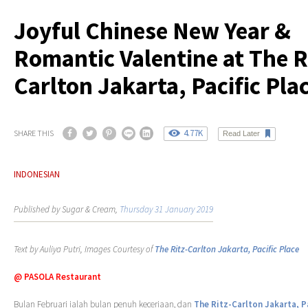
Joyful Chinese New Year &
Romantic Valentine at The R
Carlton Jakarta, Pacific Pla
4.77K
SHARE THIS
Read Later
INDONESIAN
Published by Sugar & Cream,
Thursday 31 January 2019
Text by Auliya Putri, Images Courtesy of
The Ritz-Carlton Jakarta, Pacific Place
@ PASOLA Restaurant
Bulan Februari ialah bulan penuh keceriaan, dan
The Ritz-Carlton Jakarta, P