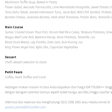
Mushroom Truffle Soup, Baked in Pastry
Prawn Salad, Avocado Pannacotta, Lime Marmalade Vinaigrette, Sweet Potato Cr
Tuna Gohu Tataki, seared Indonesian Tuna, Jeruk Bali, Mild Chili Sambal, Pickle
Burrata Cheese, Javanese Burrata, Herb-dried Tomatoes, Potato Skins, Tamarillo
Main Course
Sumac Crusted Ocean Trout Fish, Oncom Red Rice Cubes, Tempura Potatoes, Dri
Wagyu Beef Cube Roll, Beetroot Kecap, Anna Potatoes, Tamarillo Jus
Roast Duck Breast, Leg Pastilla, Date Jam, Acar Kuning Jus
King Prawn Angel Hair, Aglio Olio, Caponata Vegetables
Dessert
Chef’s dessert selection to share
Petit Fours
Coffee, Heart Truffles and Coral
Hidangan makan malam ini bisa Anda dapatkan dari harga IDR 778.000++ hingg
dengan beragam promosi lainnya seperti buket bunga, sesi foto, hingga voucher
Informasi dan reservasi sila menghubungi (021) 2550 1993 atau melalui email di
pasola.jakarta@ritzcarlton.com